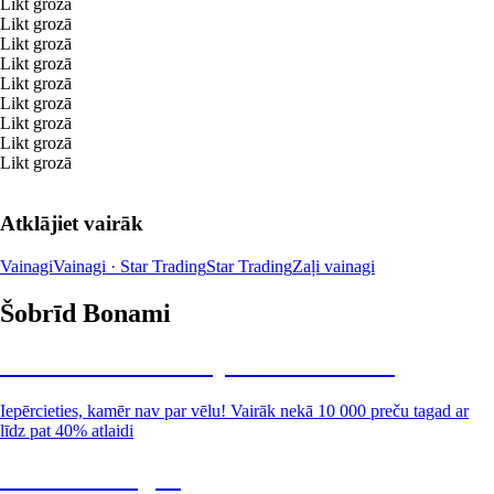
Likt grozā
Likt grozā
Likt grozā
Likt grozā
Likt grozā
Likt grozā
Likt grozā
Likt grozā
Likt grozā
Atklājiet vairāk
Vainagi
Vainagi · Star Trading
Star Trading
Zaļi vainagi
Šobrīd Bonami
Summer Sale: līdz pat 40% atlaide
Iepērcieties, kamēr nav par vēlu! Vairāk nekā 10 000 preču tagad ar
līdz pat 40% atlaidi
Dārzs izdevīgāk