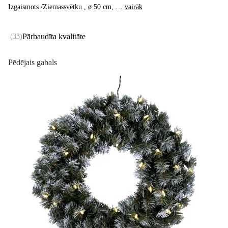
Izgaismots /Ziemassvētku , ø 50 cm
, …
vairāk
Pārbaudīta kvalitāte
(
33
)
Pēdējais gabals