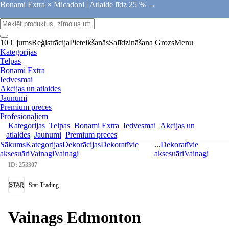
Bonami Extra × Micadoni |
Atlaide līdz 25 % →
10 € jums
Reģistrācija
Pieteikšanās
Salīdzināšana
Grozs
Menu
Kategorijas
Telpas
Bonami Extra
Iedvesmai
Akcijas un atlaides
Jaunumi
Premium preces
Profesionāļiem
Kategorijas
Telpas
Bonami Extra
Iedvesmai
Akcijas un
atlaides
Jaunumi
Premium preces
Sākums
Kategorijas
Dekorācijas
Dekoratīvie
...
Dekoratīvie
aksesuāri
Vainagi
Vainagi
aksesuāri
Vainagi
ID: 253307
Star Trading
Vainags Edmonton