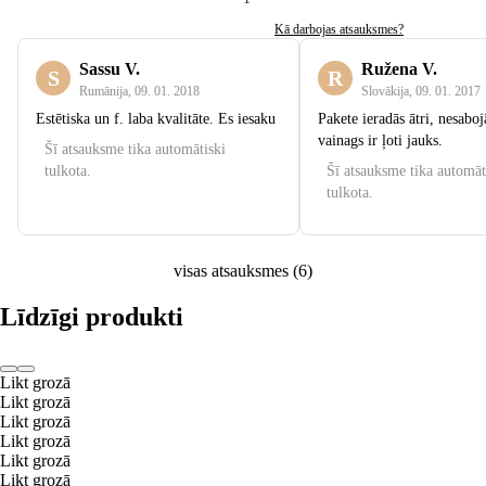
Kā darbojas atsauksmes?
Sassu V.
Ružena V.
S
R
Rumānija
,
09. 01. 2018
Slovākija
,
09. 01. 2017
Estētiska un f. laba kvalitāte. Es iesaku
Pakete ieradās ātri, nesaboj
vainags ir ļoti jauks.
Šī atsauksme tika automātiski
tulkota.
Šī atsauksme tika automāt
tulkota.
visas atsauksmes
(
6
)
Līdzīgi produkti
Likt grozā
Likt grozā
Likt grozā
Likt grozā
Likt grozā
Likt grozā