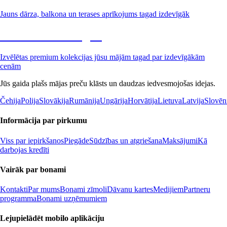
Jauns dārza, balkona un terases aprīkojums tagad izdevīgāk
Premium izdevīgāk
Izvēlētas premium kolekcijas jūsu mājām tagad par izdevīgākām
cenām
Jūs gaida plašs mājas preču klāsts un daudzas iedvesmojošas idejas.
Čehija
Polija
Slovākija
Rumānija
Ungārija
Horvātija
Lietuva
Latvija
Slovēn
Informācija par pirkumu
Viss par iepirkšanos
Piegāde
Sūdzības un atgriešana
Maksājumi
Kā
darbojas kredīti
Vairāk par bonami
Kontakti
Par mums
Bonami zīmoli
Dāvanu kartes
Medijiem
Partneru
programma
Bonami uzņēmumiem
Lejupielādēt mobilo aplikāciju