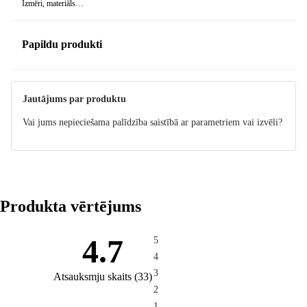
Izmēri, materiāls…
Papildu produkti
Jautājums par produktu
Vai jums nepieciešama palīdzība saistībā ar parametriem vai izvēli?
Produkta vērtējums
4.7
5
4
3
Atsauksmju skaits
(
33
)
2
1