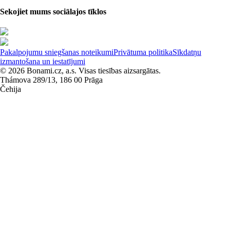
Sekojiet mums sociālajos tīklos
Pakalpojumu sniegšanas noteikumi
Privātuma politika
Sīkdatņu
izmantošana un iestatījumi
© 2026 Bonami.cz, a.s. Visas tiesības aizsargātas.
Thámova 289/13, 186 00 Prāga
Čehija