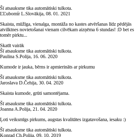
Šī atsauksme tika automātiski tulkota.
Ľ
Ľubomír L.
Slovākija
,
08. 01. 2021
Skaista, mūžīga, vienalga, montāža no kastes atvēršanas līdz pēdējās
atvilktnes novietošanai vienam cilvēkam aizņēma 6 stundas! :D bet es
tomēr pirktu...
Skatīt vairāk
Šī atsauksme tika automātiski tulkota.
Paulina S.
Polija
,
16. 06. 2020
Kumode ir jauka, bērns ir apmierināts ar pirkumu
Šī atsauksme tika automātiski tulkota.
Jaroslava D.
Čehija
,
30. 04. 2020
Skaista kumode, grūti samontējama.
Šī atsauksme tika automātiski tulkota.
Joanna A.
Polija
,
21. 04. 2020
Ļoti veiksmīgs pirkums, augstas kvalitātes izgatavošana, iesaku :)
Šī atsauksme tika automātiski tulkota.
Konrad Ch.
Polija
,
09. 10. 2019