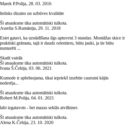
Marek P.
Polija
,
28. 03. 2016
lielisks dizains un uzbūves kvalitāte
Šī atsauksme tika automātiski tulkota.
Aurelia S.
Rumānija
,
29. 11. 2018
Esiet gatavi, ka uzstādīšana ilgs aptuveni 3 stundas. Montāžas skice ir
praktiski grāmata, tajā ir daudz orientieru, būtu jauki, ja tie būtu
numurēti ...
Skatīt vairāk
Šī atsauksme tika automātiski tulkota.
Ivana Š.
Čehija
,
03. 06. 2021
Kumode ir apbrīnojama, tikai iepriekš izurbtie caurumi kājās
nederēja...
Šī atsauksme tika automātiski tulkota.
Robert M.
Polija
,
04. 01. 2021
labi izgatavots - bet mazas seklās atvilktnes
Šī atsauksme tika automātiski tulkota.
Alena K.
Čehija
,
23. 10. 2020