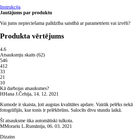
Instrukcija
Jautājums par produktu
Vai jums nepieciešama palīdzība saistībā ar parametriem vai izvēli?
Produkta vērtējums
4.6
Atsauksmju skaits
(
62
)
5
46
4
12
3
3
2
1
1
0
Kā darbojas atsauksmes?
H
Hana J.
Čehija
,
14. 12. 2021
Kumode ir skaista, ļoti augstas kvalitātes apdare. Vairāk pelēks nekā
fotogrāfijās, kur tonis ir pelēkbrūns. Salocīts divu stundu laikā.
Šī atsauksme tika automātiski tulkota.
M
Morariu L.
Rumānija
,
06. 03. 2021
Dizains