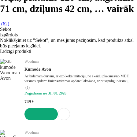
71 cm, dziļums 42 cm
, …
vairāk
(
62
)
Sekot
Izpārdots
Noklikšķiniet uz "Sekot", un mēs jums paziņosim, kad produkts atkal
būs pieejams iegādei.
Līdzīgi produkti
Woodman
Kumode Avon
Ar bīdāmām durvīm, ar ozolkoka imitāciju, no skaidu plāksnes/no MDF,
virsmas apdare: finieris/virsmas apdare: lakošana, ar pusspīdīgu virsmu,
dabīga toņa, platums 128 cm, augstums 71 cm, dziļums 42 cm
(
1
)
Piegādāsim no 31. 08. 2026
749 €
LIKT GROZĀ
Woodman