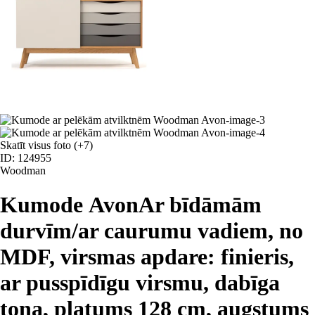
Skatīt visus foto
(+7)
ID: 124955
Woodman
Kumode Avon
Ar bīdāmām
durvīm/ar caurumu vadiem, no
MDF, virsmas apdare: finieris,
ar pusspīdīgu virsmu, dabīga
toņa, platums 128 cm, augstums