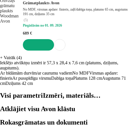
Grāmatplaukts Avon
No MDF, virsmas apdare: finieris, zaļš/dabīga toņa, platums 65 cm, augstums
191 cm, dziļums 35 cm
(
5
)
Piegādāsim no 01. 09. 2026
689 €
LIKT GROZĀ
+
Vairāk (4)
Iekšējo atvilktņu izmēri ir 57,3 x 28,4 x 7,6 cm (platums, dziļums,
augstums).
Ar bīdāmām durvīm/ar caurumu vadiem
No MDF
Virsmas apdare:
finieris
Ar pusspīdīgu virsmu
Dabīga toņa
Platums 128 cm
Augstums 71
cm
Dziļums 42 cm
Visi parametri
Izmēri, materiāls…
Atklājiet visu Avon klāstu
Rokasgrāmatas un dokumenti