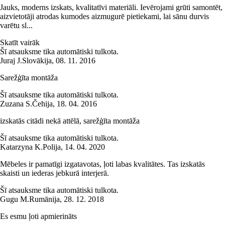
Jauks, moderns izskats, kvalitatīvi materiāli. Ievērojami grūti samontēt,
aizvietotāji atrodas kumodes aizmugurē pietiekami, lai sānu durvis
varētu sl...
Skatīt vairāk
Šī atsauksme tika automātiski tulkota.
Juraj J.
Slovākija
,
08. 11. 2016
Sarežģīta montāža
Šī atsauksme tika automātiski tulkota.
Zuzana S.
Čehija
,
18. 04. 2016
izskatās citādi nekā attēlā, sarežģīta montāža
Šī atsauksme tika automātiski tulkota.
Katarzyna K.
Polija
,
14. 04. 2020
Mēbeles ir pamatīgi izgatavotas, ļoti labas kvalitātes. Tas izskatās
skaisti un iederas jebkurā interjerā.
Šī atsauksme tika automātiski tulkota.
Gugu M.
Rumānija
,
28. 12. 2018
Es esmu ļoti apmierināts