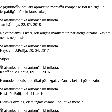
Apgrūtinošo, bet labi aprakstīto montāžu kompensē ļoti izturīgā un
iespaidīgā mēbeļu konstrukcija.
Šī atsauksme tika automātiski tulkota.
Jan P.
Čehija
,
22. 07. 2019
Nevainojams izskats, ļoti augsta kvalitāte un pārlaicīgs dizains, kas nav
nekas neparasts.
Šī atsauksme tika automātiski tulkota.
Krystyna J.
Polija
,
28. 04. 2017
Super
Šī atsauksme tika automātiski tulkota.
Kateřina V.
Čehija
,
09. 11. 2016
Kumode ir skaista ne tikai pēc izgatavošanas, bet arī pēc dizaina.
Šī atsauksme tika automātiski tulkota.
Basia N.
Polija
,
01. 11. 2016
Lielisks dizains, cieta izgatavošana, ļoti jauka mēbele
Šī atsauksme tika automātiski tulkota.