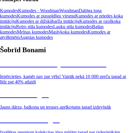
Kumodes
Kumodes · Woodman
Woodman
Dabīga toņa
kumodes
Kumodes ar pusspīdīgu virsmu
Kumodes ar priedes koka
imitāciju
Kumodes ar dižskābarža imitāciju
Kumodes ar ozolkoka
imitāciju
Retro stila kumodes
Lauku stila kumodes
Baltas
kumodes
Melnas kumodes
Masīvkoka kumodes
Kumodes ar
atvilktnēm
Augstas kumodes
Šobrīd Bonami
Summer Sale: līdz pat 40% atlaide
Iepērcieties, kamēr nav par vēlu! Vairāk nekā 10 000 preču tagad ar
līdz pat 40% atlaidi
Dārzs izdevīgāk
Jauns dārza, balkona un terases aprīkojums tagad izdevīgāk
Premium izdevīgāk
Izvēlētas premium kolekcijas jūsu mājām tagad par izdevīgākām