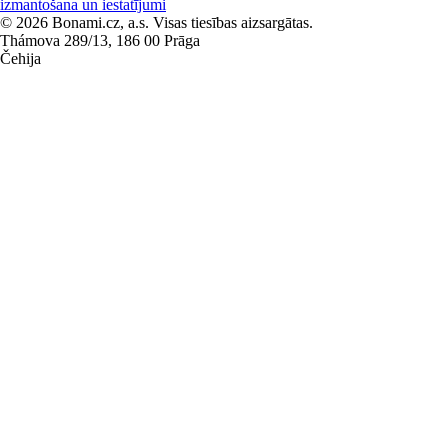
izmantošana un iestatījumi
© 2026 Bonami.cz, a.s. Visas tiesības aizsargātas.
Thámova 289/13, 186 00 Prāga
Čehija