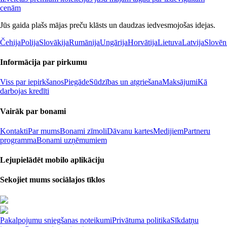
cenām
Jūs gaida plašs mājas preču klāsts un daudzas iedvesmojošas idejas.
Čehija
Polija
Slovākija
Rumānija
Ungārija
Horvātija
Lietuva
Latvija
Slovēn
Informācija par pirkumu
Viss par iepirkšanos
Piegāde
Sūdzības un atgriešana
Maksājumi
Kā
darbojas kredīti
Vairāk par bonami
Kontakti
Par mums
Bonami zīmoli
Dāvanu kartes
Medijiem
Partneru
programma
Bonami uzņēmumiem
Lejupielādēt mobilo aplikāciju
Sekojiet mums sociālajos tīklos
Pakalpojumu sniegšanas noteikumi
Privātuma politika
Sīkdatņu