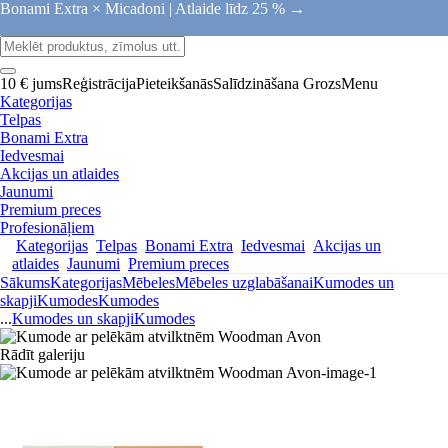
Bonami Extra × Micadoni |
Atlaide līdz 25 % →
10 € jums
Reģistrācija
Pieteikšanās
Salīdzināšana
Grozs
Menu
Kategorijas
Telpas
Bonami Extra
Iedvesmai
Akcijas un atlaides
Jaunumi
Premium preces
Profesionāļiem
Kategorijas
Telpas
Bonami Extra
Iedvesmai
Akcijas un
atlaides
Jaunumi
Premium preces
Sākums
Kategorijas
Mēbeles
Mēbeles uzglabāšanai
Kumodes un
skapji
Kumodes
Kumodes
...
Kumodes un skapji
Kumodes
Rādīt galeriju