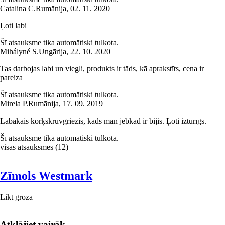
Catalina C.
Rumānija
,
02. 11. 2020
Ļoti labi
Šī atsauksme tika automātiski tulkota.
Mihályné S.
Ungārija
,
22. 10. 2020
Tas darbojas labi un viegli, produkts ir tāds, kā aprakstīts, cena ir
pareiza
Šī atsauksme tika automātiski tulkota.
Mirela P.
Rumānija
,
17. 09. 2019
Labākais korķskrūvgriezis, kāds man jebkad ir bijis. Ļoti izturīgs.
Šī atsauksme tika automātiski tulkota.
visas atsauksmes
(
12
)
Zīmols Westmark
Likt grozā
Atklājiet vairāk