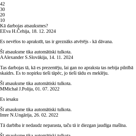
4
2
3
0
2
0
1
0
Kā darbojas atsauksmes?
E
Eva H.
Čehija
,
18. 12. 2024
Es nevēlos to aprakstīt, tas ir greznāks atvērējs - kā dāvana.
Šī atsauksme tika automātiski tulkota.
A
Alexander S.
Slovākija
,
14. 11. 2024
Tas darbojas tā, kā es prezentēju, lai gan no apraksta tas nebija pilnībā
skaidrs. Es to nopirku tieši tāpēc, jo tieši tādu es meklēju.
Šī atsauksme tika automātiski tulkota.
M
Michał J.
Polija
,
01. 07. 2022
Es iesaku
Šī atsauksme tika automātiski tulkota.
Imre N.
Ungārija
,
26. 02. 2022
Tā darbība ir nedaudz neparasta, taču tā ir diezgan jaudīga mašīna.
Šī atsauksme tika automātiski tulkota.