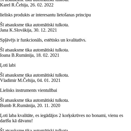
Karel R.
Čehija
,
26. 02. 2022
lielisks produkts ar interesantu lietošanas principu
Šī atsauksme tika automātiski tulkota.
Jana K.
Slovākija
,
30. 12. 2021
Spļāvējs ir funkcionāls, estētisks un kvalitatīvs.
Šī atsauksme tika automātiski tulkota.
Ioana B.
Rumānija
,
18. 02. 2021
Ļoti labi
Šī atsauksme tika automātiski tulkota.
Vladimir M.
Čehija
,
04. 01. 2021
Lielisks instruments vientulībai
Šī atsauksme tika automātiski tulkota.
Bumb R.
Rumānija
,
20. 11. 2020
Ļoti laba kvalitāte, es iegādājos 2 korķskrūves no bonami, vienu es
darīšu kā dāvanu!
Šī atsauksme tika automātiski tulkota.