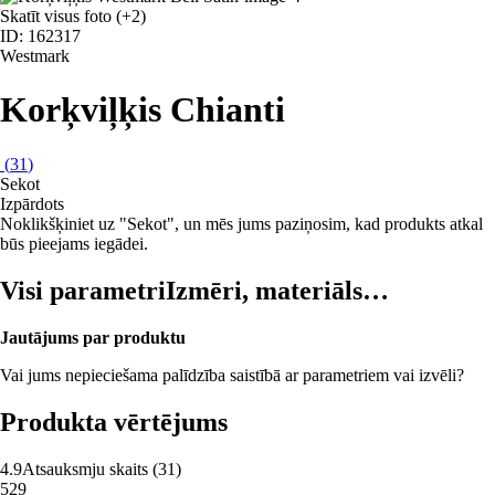
Skatīt visus foto
(+2)
ID: 162317
Westmark
Korķviļķis Chianti
(
31
)
Sekot
Izpārdots
Noklikšķiniet uz "Sekot", un mēs jums paziņosim, kad produkts atkal
būs pieejams iegādei.
Visi parametri
Izmēri, materiāls…
Jautājums par produktu
Vai jums nepieciešama palīdzība saistībā ar parametriem vai izvēli?
Produkta vērtējums
4.9
Atsauksmju skaits
(
31
)
5
29