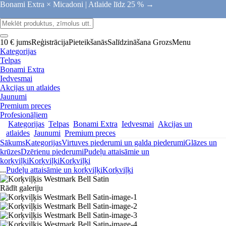
Bonami Extra × Micadoni |
Atlaide līdz 25 % →
10 € jums
Reģistrācija
Pieteikšanās
Salīdzināšana
Grozs
Menu
Kategorijas
Telpas
Bonami Extra
Iedvesmai
Akcijas un atlaides
Jaunumi
Premium preces
Profesionāļiem
Kategorijas
Telpas
Bonami Extra
Iedvesmai
Akcijas un
atlaides
Jaunumi
Premium preces
Sākums
Kategorijas
Virtuves piederumi un galda piederumi
Glāzes un
krūzes
Dzērienu piederumi
Pudeļu attaisāmie un
korķviļķi
Korķviļķi
Korķviļķi
...
Pudeļu attaisāmie un korķviļķi
Korķviļķi
Rādīt galeriju