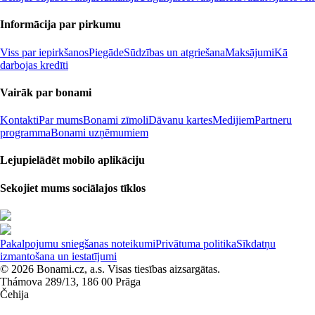
Informācija par pirkumu
Viss par iepirkšanos
Piegāde
Sūdzības un atgriešana
Maksājumi
Kā
darbojas kredīti
Vairāk par bonami
Kontakti
Par mums
Bonami zīmoli
Dāvanu kartes
Medijiem
Partneru
programma
Bonami uzņēmumiem
Lejupielādēt mobilo aplikāciju
Sekojiet mums sociālajos tīklos
Pakalpojumu sniegšanas noteikumi
Privātuma politika
Sīkdatņu
izmantošana un iestatījumi
© 2026 Bonami.cz, a.s. Visas tiesības aizsargātas.
Thámova 289/13, 186 00 Prāga
Čehija