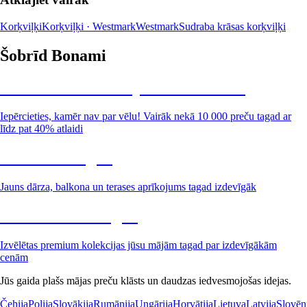
Korķviļķi
Korķviļķi · Westmark
Westmark
Sudraba krāsas korķviļķi
Šobrīd Bonami
Summer Sale: līdz pat 40% atlaide
Iepērcieties, kamēr nav par vēlu! Vairāk nekā 10 000 preču tagad ar
līdz pat 40% atlaidi
Dārzs izdevīgāk
Jauns dārza, balkona un terases aprīkojums tagad izdevīgāk
Premium izdevīgāk
Izvēlētas premium kolekcijas jūsu mājām tagad par izdevīgākām
cenām
Jūs gaida plašs mājas preču klāsts un daudzas iedvesmojošas idejas.
Čehija
Polija
Slovākija
Rumānija
Ungārija
Horvātija
Lietuva
Latvija
Slovēn