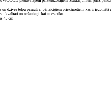
ujiet WOOOD piedāvātajiem pārsteidzošajiem izstrādājumiem jums palīdz
un dzīves telpu pasauli ar pārlaicīgiem priekšmetiem, kas ir iedomātā au
tu kvalitāti un nešaubīgi skaistu estētiku.
s 43 cm