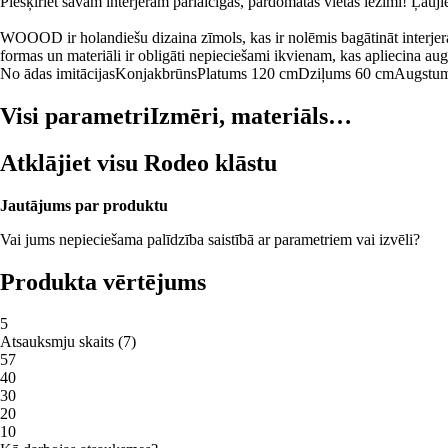
Piešķiriet savam interjeram pārlaicīgas, pārdomātas vietas iezīmi! Ļa
WOOOD ir holandiešu dizaina zīmols, kas ir nolēmis bagātināt interjera 
formas un materiāli ir obligāti nepieciešami ikvienam, kas apliecina augs
No ādas imitācijas
Konjakbrūns
Platums 120 cm
Dziļums 60 cm
Augstum
Visi parametri
Izmēri, materiāls…
Atklājiet visu Rodeo klāstu
Jautājums par produktu
Vai jums nepieciešama palīdzība saistībā ar parametriem vai izvēli?
Produkta vērtējums
5
Atsauksmju skaits
(
7
)
5
7
4
0
3
0
2
0
1
0