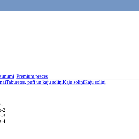
aunumi
Premium preces
nai
Taburetes, pufi un kāju soliņi
Kāju soliņi
Kāju soliņi