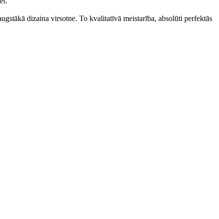
ēt.
gstākā dizaina virsotne. To kvalitatīvā meistarība, absolūti perfektās