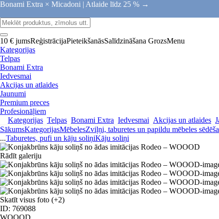
Bonami Extra × Micadoni |
Atlaide līdz 25 % →
10 € jums
Reģistrācija
Pieteikšanās
Salīdzināšana
Grozs
Menu
Kategorijas
Telpas
Bonami Extra
Iedvesmai
Akcijas un atlaides
Jaunumi
Premium preces
Profesionāļiem
Kategorijas
Telpas
Bonami Extra
Iedvesmai
Akcijas un atlaides
J
Sākums
Kategorijas
Mēbeles
Zviļņi, taburetes un papildu mēbeles sēdēša
...
Taburetes, pufi un kāju soliņi
Kāju soliņi
Rādīt galeriju
Skatīt visus foto
(+2)
ID: 769088
WOOOD