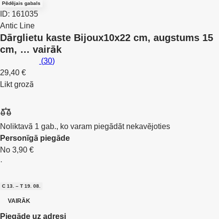
Pēdējais gabals
ID: 161035
Antic Line
Dārglietu kaste Bijoux
10x22 cm, augstums 15
cm
, …
vairāk
(
30
)
29,40 €
Likt grozā
Noliktavā 1 gab., ko varam piegādāt nekavējoties
Personīgā piegāde
No 3,90 €
·
C 13. – T 19. 08.
VAIRĀK
Piegāde uz adresi