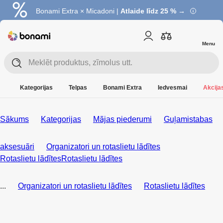
Bonami Extra × Micadoni |
Atlaide līdz 25 % →
Menu
Kategorijas
Telpas
Bonami Extra
Iedvesmai
Akcijas
Sākums
Kategorijas
Mājas piederumi
Guļamistabas
aksesuāri
Organizatori un rotaslietu lādītes
Rotaslietu lādītes
Rotaslietu lādītes
...
Organizatori un rotaslietu lādītes
Rotaslietu lādītes