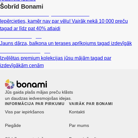
Šobrīd Bonami
Summer Sale: līdz pat 40% atlaide
Iepērcieties, kamēr nav par vēlu! Vairāk nekā 10 000 preču
tagad ar līdz pat 40% atlaidi
Dārzs izdevīgāk
Jauns dārza, balkona un terases aprīkojums tagad izdevīgāk
Premium izdevīgāk
Izvēlētas premium kolekcijas jūsu mājām tagad par
izdevīgākām cenām
Jūs gaida plašs mājas preču klāsts
un daudzas iedvesmojošas idejas.
INFORMĀCIJA PAR PIRKUMU
VAIRĀK PAR BONAMI
Viss par iepirkšanos
Kontakti
Piegāde
Par mums