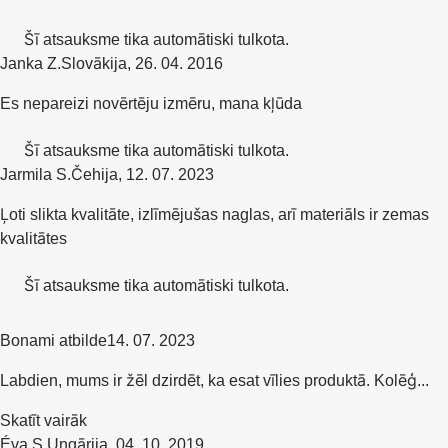
Šī atsauksme tika automātiski tulkota.
Janka Z.
Slovākija
,
26. 04. 2016
Es nepareizi novērtēju izmēru, mana kļūda
Šī atsauksme tika automātiski tulkota.
Jarmila S.
Čehija
,
12. 07. 2023
Ļoti slikta kvalitāte, izlīmējušas naglas, arī materiāls ir zemas
kvalitātes
Šī atsauksme tika automātiski tulkota.
Bonami atbilde
14. 07. 2023
Labdien, mums ir žēl dzirdēt, ka esat vīlies produktā. Kolēģ...
Skatīt vairāk
Éva S.
Ungārija
,
04. 10. 2019