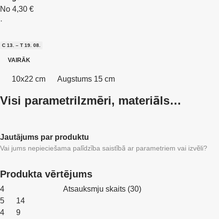
No 4,30 €
·
C 13. – T 19. 08.
VAIRĀK
10x22 cm
Augstums 15 cm
Visi parametri
Izmēri, materiāls…
Jautājums par produktu
Vai jums nepieciešama palīdzība saistībā ar parametriem vai izvēli?
Produkta vērtējums
4
Atsauksmju skaits
(
30
)
5
14
4
9