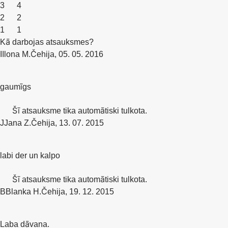
3
4
2
2
1
1
Kā darbojas atsauksmes?
I
Ilona M.
Čehija
,
05. 05. 2016
gaumīgs
Šī atsauksme tika automātiski tulkota.
J
Jana Z.
Čehija
,
13. 07. 2015
labi der un kalpo
Šī atsauksme tika automātiski tulkota.
B
Blanka H.
Čehija
,
19. 12. 2015
Laba dāvana.