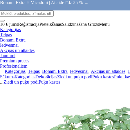
Bonami Extra × Micadoni |
Atlaide līdz 25 % →
10 € jums
Reģistrācija
Pieteikšanās
Salīdzināšana
Grozs
Menu
Kategorijas
Telpas
Bonami Extra
Iedvesmai
Akcijas un atlaides
Jaunumi
Premium preces
Profesionāļiem
Kategorijas
Telpas
Bonami Extra
Iedvesmai
Akcijas un atlaides
J
Sākums
Kategorijas
Dekorācijas
Ziedi un puķu podi
Puķu kastes
Puķu kas
...
Ziedi un puķu podi
Puķu kastes