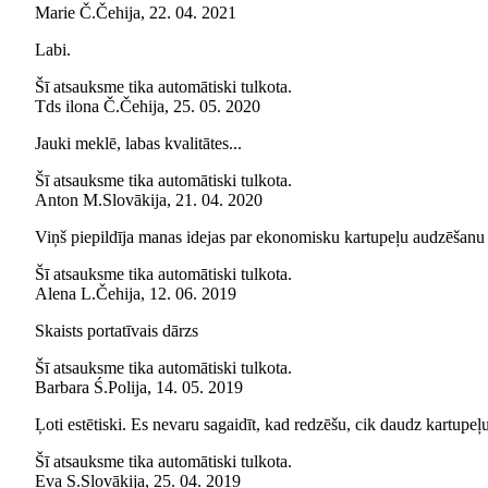
Marie Č.
Čehija
,
22. 04. 2021
Labi.
Šī atsauksme tika automātiski tulkota.
Tds ilona Č.
Čehija
,
25. 05. 2020
Jauki meklē, labas kvalitātes...
Šī atsauksme tika automātiski tulkota.
Anton M.
Slovākija
,
21. 04. 2020
Viņš piepildīja manas idejas par ekonomisku kartupeļu audzēšanu
Šī atsauksme tika automātiski tulkota.
Alena L.
Čehija
,
12. 06. 2019
Skaists portatīvais dārzs
Šī atsauksme tika automātiski tulkota.
Barbara Ś.
Polija
,
14. 05. 2019
Ļoti estētiski. Es nevaru sagaidīt, kad redzēšu, cik daudz kartupeļ
Šī atsauksme tika automātiski tulkota.
Eva S.
Slovākija
,
25. 04. 2019