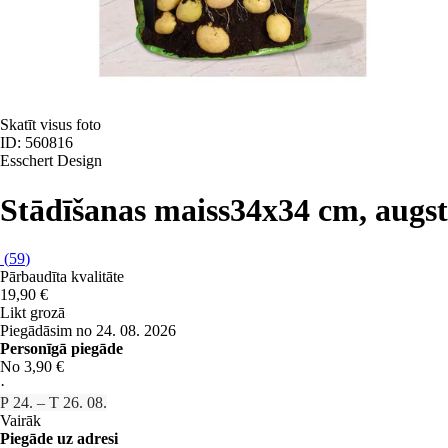
Skatīt visus foto
ID: 560816
Esschert Design
Stādīšanas maiss
34x34 cm, augs
(
59
)
Pārbaudīta kvalitāte
19,90 €
Likt grozā
Piegādāsim no 24. 08. 2026
Personīgā piegāde
No 3,90 €
·
P 24. – T 26. 08.
Vairāk
Piegāde uz adresi