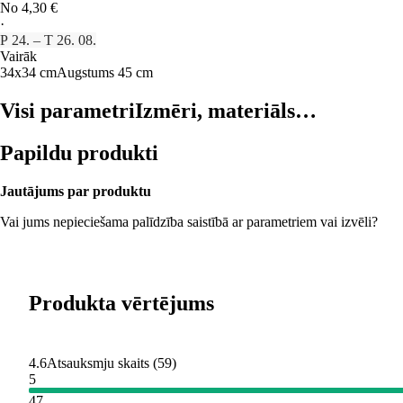
No 4,30 €
·
P 24. – T 26. 08.
Vairāk
34x34 cm
Augstums 45 cm
Visi parametri
Izmēri, materiāls…
Papildu produkti
Jautājums par produktu
Vai jums nepieciešama palīdzība saistībā ar parametriem vai izvēli?
Produkta vērtējums
4.6
Atsauksmju skaits
(
59
)
5
47