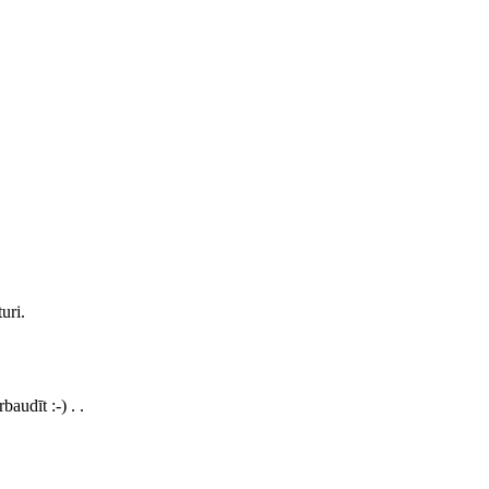
uri.
audīt :-) . .