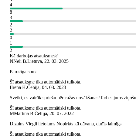
4
8
3
2
2
0
1
2
Kā darbojas atsauksmes?
N
Neli B.
Lietuva
,
22. 03. 2025
Parocīga soma
Šī atsauksme tika automātiski tulkota.
I
Irena H.
Čehija
,
04. 03. 2023
Sveiki, es vairāk spriežu pēc ražas novākšanas!Tad es jums ziņošu,
Šī atsauksme tika automātiski tulkota.
M
Martina B.
Čehija
,
20. 07. 2022
Dizains Viegli lietojams Nopirkts kā dāvana, darīts laimīgs
Šī atsauksme tika automātiski tulkota.