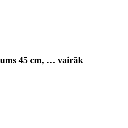
tums 45 cm
, …
vairāk