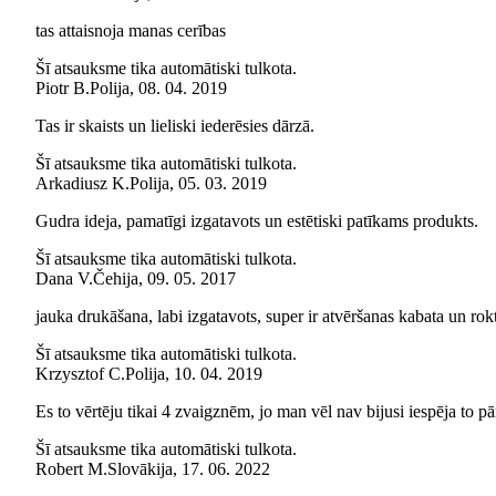
tas attaisnoja manas cerības
Šī atsauksme tika automātiski tulkota.
Piotr B.
Polija
,
08. 04. 2019
Tas ir skaists un lieliski iederēsies dārzā.
Šī atsauksme tika automātiski tulkota.
Arkadiusz K.
Polija
,
05. 03. 2019
Gudra ideja, pamatīgi izgatavots un estētiski patīkams produkts.
Šī atsauksme tika automātiski tulkota.
Dana V.
Čehija
,
09. 05. 2017
jauka drukāšana, labi izgatavots, super ir atvēršanas kabata un rokt
Šī atsauksme tika automātiski tulkota.
Krzysztof C.
Polija
,
10. 04. 2019
Es to vērtēju tikai 4 zvaigznēm, jo man vēl nav bijusi iespēja to pārb
Šī atsauksme tika automātiski tulkota.
Robert M.
Slovākija
,
17. 06. 2022