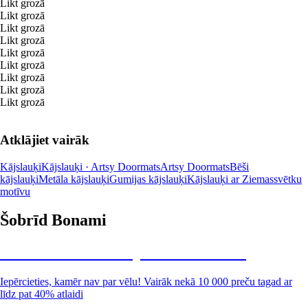
Likt grozā
Likt grozā
Likt grozā
Likt grozā
Likt grozā
Likt grozā
Likt grozā
Likt grozā
Likt grozā
Atklājiet vairāk
Kājslauķi
Kājslauķi · Artsy Doormats
Artsy Doormats
Bēši
kājslauķi
Metāla kājslauķi
Gumijas kājslauķi
Kājslauķi ar Ziemassvētku
motīvu
Šobrīd Bonami
Summer Sale: līdz pat 40% atlaide
Iepērcieties, kamēr nav par vēlu! Vairāk nekā 10 000 preču tagad ar
līdz pat 40% atlaidi