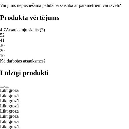
Vai jums nepieciešama palīdzība saistībā ar parametriem vai izvēli?
Produkta vērtējums
4.7
Atsauksmju skaits
(
3
)
5
2
4
1
3
0
2
0
1
0
Kā darbojas atsauksmes?
Līdzīgi produkti
Likt grozā
Likt grozā
Likt grozā
Likt grozā
Likt grozā
Likt grozā
Likt grozā
Likt grozā