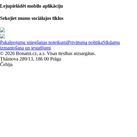
Lejupielādēt mobilo aplikāciju
Sekojiet mums sociālajos tīklos
Pakalpojumu sniegšanas noteikumi
Privātuma politika
Sīkdatņu
izmantošana un iestatījumi
© 2026 Bonami.cz, a.s. Visas tiesības aizsargātas.
Thámova 289/13, 186 00 Prāga
Čehija