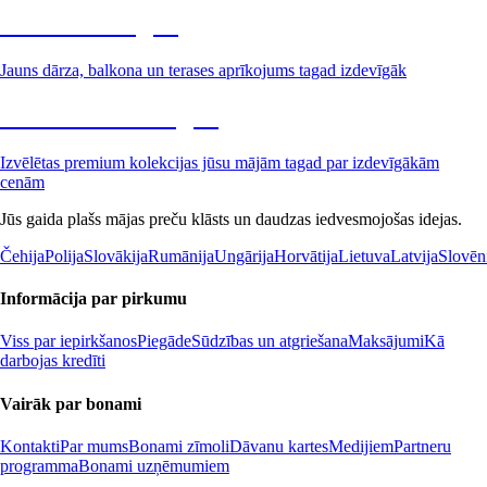
Dārzs izdevīgāk
Jauns dārza, balkona un terases aprīkojums tagad izdevīgāk
Premium izdevīgāk
Izvēlētas premium kolekcijas jūsu mājām tagad par izdevīgākām
cenām
Jūs gaida plašs mājas preču klāsts un daudzas iedvesmojošas idejas.
Čehija
Polija
Slovākija
Rumānija
Ungārija
Horvātija
Lietuva
Latvija
Slovēn
Informācija par pirkumu
Viss par iepirkšanos
Piegāde
Sūdzības un atgriešana
Maksājumi
Kā
darbojas kredīti
Vairāk par bonami
Kontakti
Par mums
Bonami zīmoli
Dāvanu kartes
Medijiem
Partneru
programma
Bonami uzņēmumiem