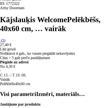
ID: 1772322
Artsy Doormats
Kājslauķis Welcome
Pelēkbēšs,
40x60 cm
, …
vairāk
(
3
)
27,40 €
Likt grozā
Noliktavā 4 gab., ko varam piegādāt nekavējoties
Citas > 5 gab preču pasūtījumam
Piegāde uz adresi
No 4,30 €
·
C 13. – T 19. 08.
Vairāk
Pelēkbēšs
40x60 cm
Visi parametri
Izmēri, materiāls…
Jautājums par produktu