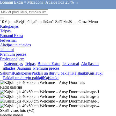
Bonami Extra × Micadoni |
Atlaide līdz 25 % →
10 € jums
Reģistrācija
Pieteikšanās
Salīdzināšana
Grozs
Menu
Kategorijas
Telpas
Bonami Extra
Iedvesmai
Akcijas un atlaides
Jaunumi
Premium preces
Profesionāļiem
Kategorijas
Telpas
Bonami Extra
Iedvesmai
Akcijas un
atlaides
Jaunumi
Premium preces
Sākums
Kategorijas
Paklāji un durvju paklāji
Kājslauķi
Kājslauķi
...
Paklāji un durvju paklāji
Kājslauķi
Rādīt galeriju
Skatīt visus foto
(+2)
Pēdējie gabali