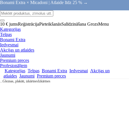
Bonami Extra × Micadoni |
Atlaide līdz 25 % →
10 € jums
Reģistrācija
Pieteikšanās
Salīdzināšana
Grozs
Menu
Kategorijas
Telpas
Bonami Extra
Iedvesmai
Akcijas un atlaides
Jaunumi
Premium preces
Profesionāļiem
Kategorijas
Telpas
Bonami Extra
Iedvesmai
Akcijas un
atlaides
Jaunumi
Premium preces
...
Gleznas, plakāti, izkārtnes
Izkārtnes