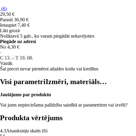
(
6
)
29,50 €
Parasti 36,90 €
Ietaupiet 7,40 €
Likt grozā
Noliktavā 5 gab., ko varam piegādāt nekavējoties
Piegāde uz adresi
No 4,30 €
·
C 13. – T 19. 08.
Vairāk
Šai precei nevar piemērot atlaides kodu vai kredītus
Visi parametri
Izmēri, materiāls…
Jautājums par produktu
Vai jums nepieciešama palīdzība saistībā ar parametriem vai izvēli?
Produkta vērtējums
4.3
Atsauksmju skaits
(
6
)