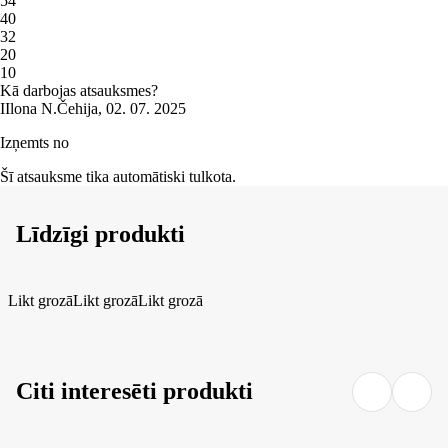
5
4
4
0
3
2
2
0
1
0
Kā darbojas atsauksmes?
I
Ilona N.
Čehija
,
02. 07. 2025
Izņemts no
Šī atsauksme tika automātiski tulkota.
Līdzīgi produkti
Likt grozā
Likt grozā
Likt grozā
Citi interesēti produkti