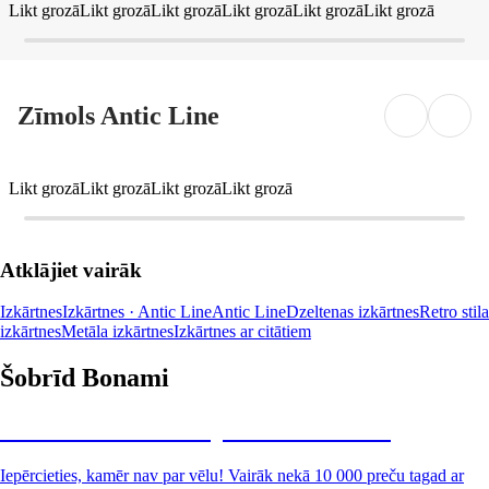
Likt grozā
Likt grozā
Likt grozā
Likt grozā
Likt grozā
Likt grozā
Zīmols Antic Line
Likt grozā
Likt grozā
Likt grozā
Likt grozā
Atklājiet vairāk
Izkārtnes
Izkārtnes · Antic Line
Antic Line
Dzeltenas izkārtnes
Retro stila
izkārtnes
Metāla izkārtnes
Izkārtnes ar citātiem
Šobrīd Bonami
Summer Sale: līdz pat 40% atlaide
Iepērcieties, kamēr nav par vēlu! Vairāk nekā 10 000 preču tagad ar