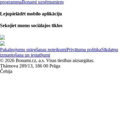
programma
Bonami uzņēmumiem
Lejupielādēt mobilo aplikāciju
Sekojiet mums sociālajos tīklos
Pakalpojumu sniegšanas noteikumi
Privātuma politika
Sīkdatņu
izmantošana un iestatījumi
© 2026 Bonami.cz, a.s. Visas tiesības aizsargātas.
Thámova 289/13, 186 00 Prāga
Čehija