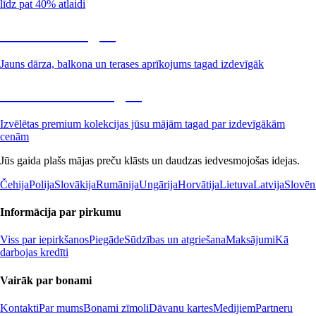
līdz pat 40% atlaidi
Dārzs izdevīgāk
Jauns dārza, balkona un terases aprīkojums tagad izdevīgāk
Premium izdevīgāk
Izvēlētas premium kolekcijas jūsu mājām tagad par izdevīgākām
cenām
Jūs gaida plašs mājas preču klāsts un daudzas iedvesmojošas idejas.
Čehija
Polija
Slovākija
Rumānija
Ungārija
Horvātija
Lietuva
Latvija
Slovēn
Informācija par pirkumu
Viss par iepirkšanos
Piegāde
Sūdzības un atgriešana
Maksājumi
Kā
darbojas kredīti
Vairāk par bonami
Kontakti
Par mums
Bonami zīmoli
Dāvanu kartes
Medijiem
Partneru