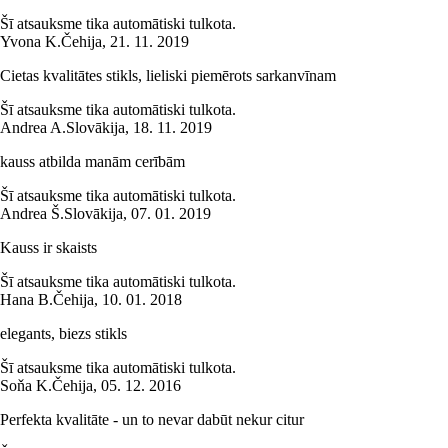
Šī atsauksme tika automātiski tulkota.
Yvona K.
Čehija
,
21. 11. 2019
Cietas kvalitātes stikls, lieliski piemērots sarkanvīnam
Šī atsauksme tika automātiski tulkota.
Andrea A.
Slovākija
,
18. 11. 2019
kauss atbilda manām cerībām
Šī atsauksme tika automātiski tulkota.
Andrea Š.
Slovākija
,
07. 01. 2019
Kauss ir skaists
Šī atsauksme tika automātiski tulkota.
Hana B.
Čehija
,
10. 01. 2018
elegants, biezs stikls
Šī atsauksme tika automātiski tulkota.
Soňa K.
Čehija
,
05. 12. 2016
Perfekta kvalitāte - un to nevar dabūt nekur citur