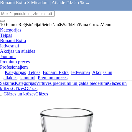
Bonami Extra × Micadoni |
Atlaide līdz 25 % →
10 € jums
Reģistrācija
Pieteikšanās
Salīdzināšana
Grozs
Menu
Kategorijas
Telpas
Bonami Extra
Iedvesmai
Akcijas un atlaides
Jaunumi
Premium preces
Profesionāļiem
Kategorijas
Telpas
Bonami Extra
Iedvesmai
Akcijas un
atlaides
Jaunumi
Premium preces
Sākums
Kategorijas
Virtuves piederumi un galda piederumi
Glāzes un
krūzes
Glāzes
Glāzes
...
Glāzes un krūzes
Glāzes