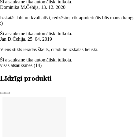
Šī atsauksme tika automātiski tulkota.
Dominika M.
Čehija
,
13. 12. 2020
Izskatās labi un kvalitatīvi, redzēsim, cik apmierināts būs mans draugs
:)
Šī atsauksme tika automātiski tulkota.
Jan D.
Čehija
,
25. 04. 2019
Viens stikls ieradās šķelts, citādi tie izskatās lieliski.
Šī atsauksme tika automātiski tulkota.
visas atsauksmes
(
14
)
Līdzīgi produkti