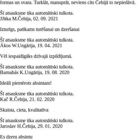
formas un svara. Turklāt, manuprāt, neviens cits Čehijā to nepiedāvā.
Šī atsauksme tika automātiski tulkota.
J
Jitka M.
Čehija
,
02. 09. 2021
Izturīgs, patīkams turēšanai un dzeršanai
Šī atsauksme tika automātiski tulkota.
Ákos W.
Ungārija
,
19. 04. 2021
Vēl iespaidīgāks dzīvajā izpildījumā.
Šī atsauksme tika automātiski tulkota.
Barnabás K.
Ungārija
,
19. 08. 2020
Ideāli piemērots absintam!
Šī atsauksme tika automātiski tulkota.
Kač R.
Čehija
,
21. 02. 2020
Skaista, cieta, kvalitatīva
Šī atsauksme tika automātiski tulkota.
Jaroslav H.
Čehija
,
29. 01. 2020
Es dzeru absintu