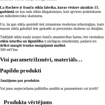
La Rochère ir franču stikla fabrika, kuras vēsture aizsākās 15.
gadsimtā
un kas rada stikla dārgakmeņus, kuri apvieno praktiskumu
un māksliniecisku skaistumu.
Un, lai gan stikla apstrādē tiek izmantotas modernas tehnoloģijas, katrs
mazais stikla gabaliņš tiek apskatīts ar personisku skatienu uz detaļām.
Tādējādi stikla trauki izstaro franču amatniecības šarmu, bet vienlaikus
stikla izturība un ilgmūžība
ir pielāgota mūsdienām, padarot tos
drīkst mazgāt trauku mazgājamā mašīnā
.
300 ml
Vīna
Visi parametri
Izmēri, materiāls…
Papildu produkti
Jautājums par produktu
Vai jums nepieciešama palīdzība saistībā ar parametriem vai izvēli?
Produkta vērtējums