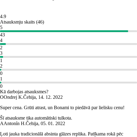
4.9
Atsauksmju skaits
(
46
)
5
43
4
2
3
1
2
0
1
0
Kā darbojas atsauksmes?
O
Ondrej K.
Čehija
,
14. 12. 2022
Super cena. Grūti atrast, un Bonami to piedāvā par lielisku cenu!
Šī atsauksme tika automātiski tulkota.
A
Antonín H.
Čehija
,
05. 01. 2022
Ļoti jauka tradicionālā absinta glāzes replika. Patīkama rokā pēc