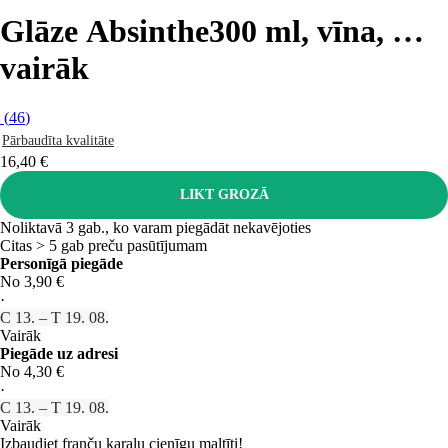
Glāze Absinthe
300 ml, vīna
, …
vairāk
(
46
)
Pārbaudīta kvalitāte
16,40 €
LIKT GROZĀ
Noliktavā 3 gab., ko varam piegādāt nekavējoties
Citas > 5 gab preču pasūtījumam
Personīgā piegāde
No 3,90 €
·
C 13. – T 19. 08.
Vairāk
Piegāde uz adresi
No 4,30 €
·
C 13. – T 19. 08.
Vairāk
Izbaudiet franču karaļu cienīgu maltīti!