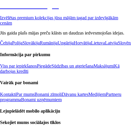
Premium izdevīgāk
Izvēlētas premium kolekcijas jūsu mājām tagad par izdevīgākām
cenām
Jūs gaida plašs mājas preču klāsts un daudzas iedvesmojošas idejas.
Čehija
Polija
Slovākija
Rumānija
Ungārija
Horvātija
Lietuva
Latvija
Slovēn
Informācija par pirkumu
Viss par iepirkšanos
Piegāde
Sūdzības un atgriešana
Maksājumi
Kā
darbojas kredīti
Vairāk par bonami
Kontakti
Par mums
Bonami zīmoli
Dāvanu kartes
Medijiem
Partneru
programma
Bonami uzņēmumiem
Lejupielādēt mobilo aplikāciju
Sekojiet mums sociālajos tīklos