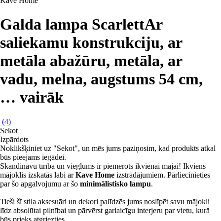
Kave Home
Galda lampa Scarlett
Ar
saliekamu konstrukciju, ar
metāla abažūru, metāla, ar
vadu, melna, augstums 54 cm
,
…
vairāk
(
4
)
Sekot
Izpārdots
Noklikšķiniet uz "Sekot", un mēs jums paziņosim, kad produkts atkal
būs pieejams iegādei.
Skandināvu tīrība un vieglums ir piemērots ikvienai mājai! Ikviens
mājoklis izskatās labi ar
Kave Home
izstrādājumiem. Pārliecinieties
par šo apgalvojumu ar šo
minimālistisko lampu
.
Tieši šī stila aksesuāri un dekori palīdzēs jums noslīpēt savu mājokli
līdz absolūtai pilnībai un pārvērst garlaicīgu interjeru par vietu, kurā
būs prieks atgriezties.