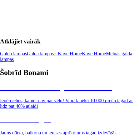
LIKT GROZĀ
Atklājiet vairāk
Galda lampas
Galda lampas · Kave Home
Kave Home
Melnas galda
lampas
Šobrīd Bonami
Summer Sale: līdz pat 40% atlaide
Iepērcieties, kamēr nav par vēlu! Vairāk nekā 10 000 preču tagad ar
līdz pat 40% atlaidi
Dārzs izdevīgāk
Jauns dārza, balkona un terases aprīkojums tagad izdevīgāk