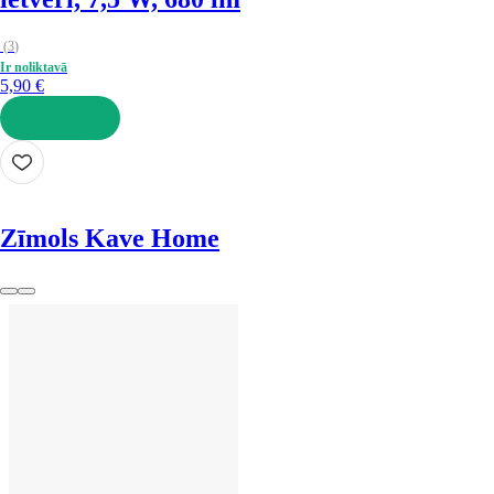
(
3
)
Ir noliktavā
5,90 €
LIKT GROZĀ
Zīmols Kave Home