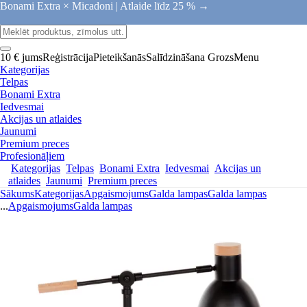
Bonami Extra × Micadoni |
Atlaide līdz 25 % →
10 € jums
Reģistrācija
Pieteikšanās
Salīdzināšana
Grozs
Menu
Kategorijas
Telpas
Bonami Extra
Iedvesmai
Akcijas un atlaides
Jaunumi
Premium preces
Profesionāļiem
Kategorijas
Telpas
Bonami Extra
Iedvesmai
Akcijas un
atlaides
Jaunumi
Premium preces
Sākums
Kategorijas
Apgaismojums
Galda lampas
Galda lampas
...
Apgaismojums
Galda lampas