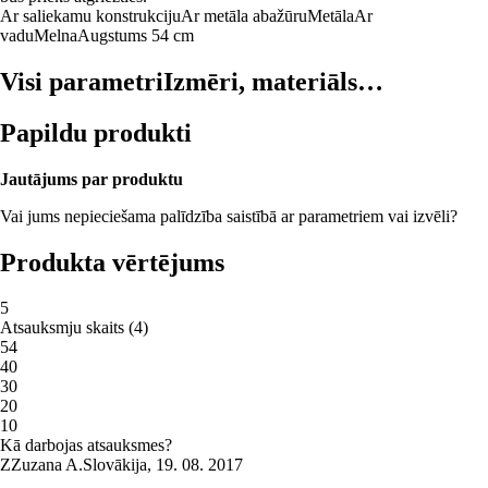
Ar saliekamu konstrukciju
Ar metāla abažūru
Metāla
Ar
vadu
Melna
Augstums 54 cm
Visi parametri
Izmēri, materiāls…
Papildu produkti
Jautājums par produktu
Vai jums nepieciešama palīdzība saistībā ar parametriem vai izvēli?
Produkta vērtējums
5
Atsauksmju skaits
(
4
)
5
4
4
0
3
0
2
0
1
0
Kā darbojas atsauksmes?
Z
Zuzana A.
Slovākija
,
19. 08. 2017