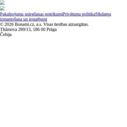
Pakalpojumu sniegšanas noteikumi
Privātuma politika
Sīkdatņu
izmantošana un iestatījumi
© 2026 Bonami.cz, a.s. Visas tiesības aizsargātas.
Thámova 289/13, 186 00 Prāga
Čehija