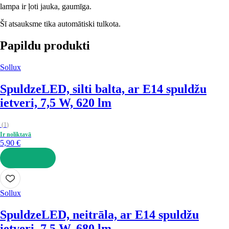
lampa ir ļoti jauka, gaumīga.
Šī atsauksme tika automātiski tulkota.
Papildu produkti
Sollux
Spuldze
LED, silti balta, ar E14 spuldžu
ietveri, 7,5 W, 620 lm
(
1
)
Ir noliktavā
5,90 €
LIKT GROZĀ
Sollux
Spuldze
LED, neitrāla, ar E14 spuldžu
ietveri, 7,5 W, 680 lm