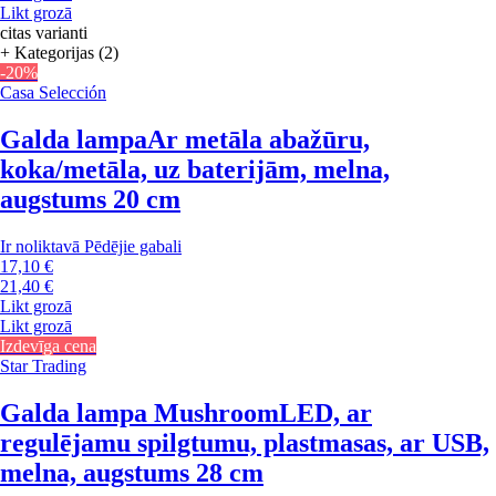
Likt grozā
citas varianti
+ Kategorijas (2)
-20%
Casa Selección
Galda lampa
Ar metāla abažūru,
koka/metāla, uz baterijām, melna,
augstums 20 cm
Ir noliktavā
Pēdējie gabali
17,10 €
21,40 €
Likt grozā
Likt grozā
Izdevīga cena
Star Trading
Galda lampa Mushroom
LED, ar
regulējamu spilgtumu, plastmasas, ar USB,
melna, augstums 28 cm