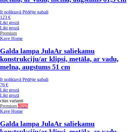
Ir noliktavā
Pēdējie gabali
123 €
Likt grozā
Likt grozā
Premium
Kave Home
Galda lampa Jula
Ar saliekamu
konstrukciju/ar klipsi, metāla, ar vadu,
melna, augstums 51 cm
Ir noliktavā
Pēdējie gabali
76 €
Likt grozā
Likt grozā
citas varianti
Premium
-20%
Kave Home
Galda lampa Jula
Ar saliekamu
konstrukciju/ar klipsi, metāla, ar vadu,