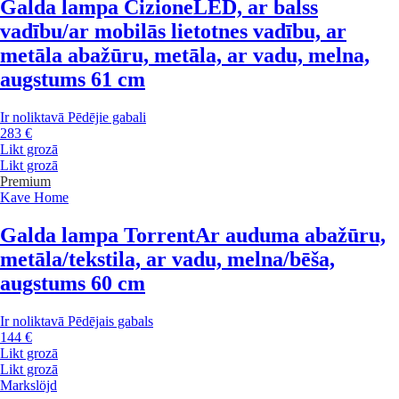
Galda lampa Cizione
LED, ar balss
vadību/ar mobilās lietotnes vadību, ar
metāla abažūru, metāla, ar vadu, melna,
augstums 61 cm
Ir noliktavā
Pēdējie gabali
283 €
Likt grozā
Likt grozā
Premium
Kave Home
Galda lampa Torrent
Ar auduma abažūru,
metāla/tekstila, ar vadu, melna/bēša,
augstums 60 cm
Ir noliktavā
Pēdējais gabals
144 €
Likt grozā
Likt grozā
Markslöjd