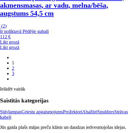
akmensmasas, ar vadu, melna/bēša,
augstums 54,5 cm
(
2
)
Ir noliktavā
Pēdējie gabali
112 €
Likt grozā
Likt grozā
1
2
3
Ielādēt vairāk
Saistītās kategorijas
Stāvlampas
Griestu apgaismojums
Prožektori
Abažūri
Spuldzes
Strāvas
kabeļi
Jūs gaida plašs mājas preču klāsts un daudzas iedvesmojošas idejas.