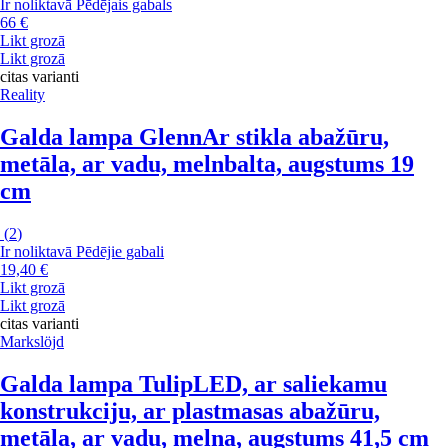
Ir noliktavā
Pēdējais gabals
66 €
Likt grozā
Likt grozā
citas varianti
Reality
Galda lampa Glenn
Ar stikla abažūru,
metāla, ar vadu, melnbalta, augstums 19
cm
(
2
)
Ir noliktavā
Pēdējie gabali
19,40 €
Likt grozā
Likt grozā
citas varianti
Markslöjd
Galda lampa Tulip
LED, ar saliekamu
konstrukciju, ar plastmasas abažūru,
metāla, ar vadu, melna, augstums 41,5 cm