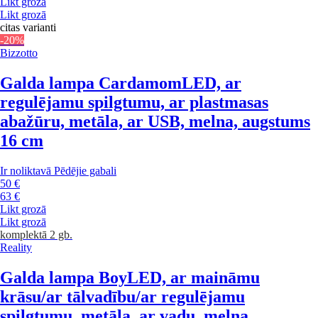
Likt grozā
Likt grozā
citas varianti
-20%
Bizzotto
Galda lampa Cardamom
LED, ar
regulējamu spilgtumu, ar plastmasas
abažūru, metāla, ar USB, melna, augstums
16 cm
Ir noliktavā
Pēdējie gabali
50 €
63 €
Likt grozā
Likt grozā
komplektā 2 gb.
Reality
Galda lampa Boy
LED, ar maināmu
krāsu/ar tālvadību/ar regulējamu
spilgtumu, metāla, ar vadu, melna,