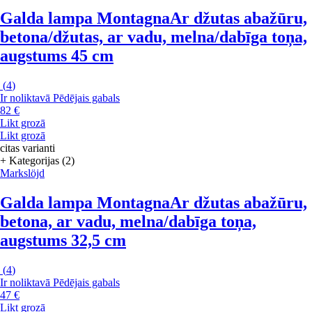
Galda lampa Montagna
Ar džutas abažūru,
betona/džutas, ar vadu, melna/dabīga toņa,
augstums 45 cm
(
4
)
Ir noliktavā
Pēdējais gabals
82 €
Likt grozā
Likt grozā
citas varianti
+ Kategorijas (2)
Markslöjd
Galda lampa Montagna
Ar džutas abažūru,
betona, ar vadu, melna/dabīga toņa,
augstums 32,5 cm
(
4
)
Ir noliktavā
Pēdējais gabals
47 €
Likt grozā