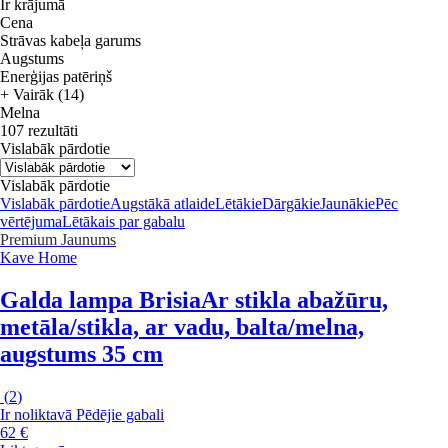
Ir krājumā
Cena
Strāvas kabeļa garums
Augstums
Enerģijas patēriņš
+ Vairāk (14)
Melna
107 rezultāti
Vislabāk pārdotie
Vislabāk pārdotie
Vislabāk pārdotie
Augstākā atlaide
Lētākie
Dārgākie
Jaunākie
Pēc
vērtējuma
Lētākais par gabalu
Premium
Jaunums
Kave Home
Galda lampa Brisia
Ar stikla abažūru,
metāla/stikla, ar vadu, balta/melna,
augstums 35 cm
(
2
)
Ir noliktavā
Pēdējie gabali
62 €