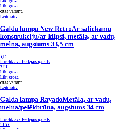
Likt grozā
Likt grozā
citas varianti
Leitmotiv
Galda lampa New Retro
Ar saliekamu
konstrukciju/ar klipsi, metāla, ar vadu,
melna, augstums 33,5 cm
(
1
)
Ir noliktavā
Pēdējais gabals
37 €
Likt grozā
Likt grozā
citas varianti
Leitmotiv
Galda lampa Rayado
Metāla, ar vadu,
melna/pelēkbrūna, augstums 34 cm
Ir noliktavā
Pēdējais gabals
115 €