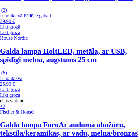
(
2
)
Ir noliktavā
Pēdējie gabali
39,90 €
Likt grozā
Likt grozā
House Nordic
Galda lampa Holt
LED, metāla, ar USB,
spīdīgi melna, augstums 25 cm
(
6
)
Ir noliktavā
25,90 €
Likt grozā
Likt grozā
citas varianti
+2
Fischer & Honsel
Galda lampa Foro
Ar auduma abažūru,
tekstila/keramikas, ar vadu, melna/bronzas