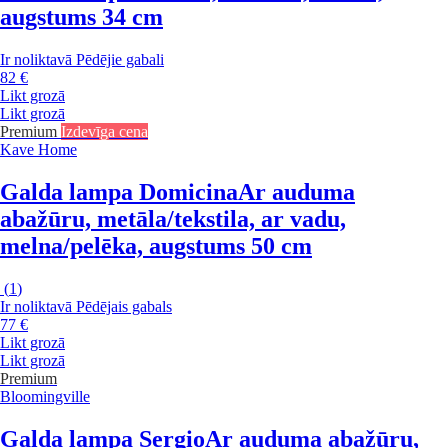
augstums 34 cm
Ir noliktavā
Pēdējie gabali
82 €
Likt grozā
Likt grozā
Premium
Izdevīga cena
Kave Home
Galda lampa Domicina
Ar auduma
abažūru, metāla/tekstila, ar vadu,
melna/pelēka, augstums 50 cm
(
1
)
Ir noliktavā
Pēdējais gabals
77 €
Likt grozā
Likt grozā
Premium
Bloomingville
Galda lampa Sergio
Ar auduma abažūru,