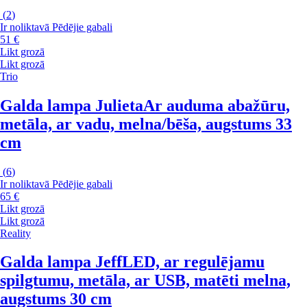
(
2
)
Ir noliktavā
Pēdējie gabali
51 €
Likt grozā
Likt grozā
Trio
Galda lampa Julieta
Ar auduma abažūru,
metāla, ar vadu, melna/bēša, augstums 33
cm
(
6
)
Ir noliktavā
Pēdējie gabali
65 €
Likt grozā
Likt grozā
Reality
Galda lampa Jeff
LED, ar regulējamu
spilgtumu, metāla, ar USB, matēti melna,
augstums 30 cm