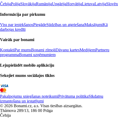
Čehija
Polija
Slovākija
Rumānija
Ungārija
Horvātija
Lietuva
Latvija
Slovēn
Informācija par pirkumu
Viss par iepirkšanos
Piegāde
Sūdzības un atgriešana
Maksājumi
Kā
darbojas kredīti
Vairāk par bonami
Kontakti
Par mums
Bonami zīmoli
Dāvanu kartes
Medijiem
Partneru
programma
Bonami uzņēmumiem
Lejupielādēt mobilo aplikāciju
Sekojiet mums sociālajos tīklos
Pakalpojumu sniegšanas noteikumi
Privātuma politika
Sīkdatņu
izmantošana un iestatījumi
© 2026 Bonami.cz, a.s. Visas tiesības aizsargātas.
Thámova 289/13, 186 00 Prāga
Čehija