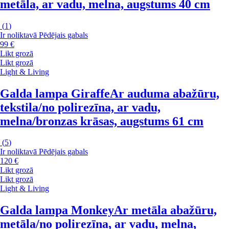
metāla, ar vadu, melna, augstums 40 cm
(
1
)
Ir noliktavā
Pēdējais gabals
99 €
Likt grozā
Likt grozā
Light & Living
Galda lampa Giraffe
Ar auduma abažūru,
tekstila/no polirezīna, ar vadu,
melna/bronzas krāsas, augstums 61 cm
(
5
)
Ir noliktavā
Pēdējais gabals
120 €
Likt grozā
Likt grozā
Light & Living
Galda lampa Monkey
Ar metāla abažūru,
metāla/no polirezīna, ar vadu, melna,