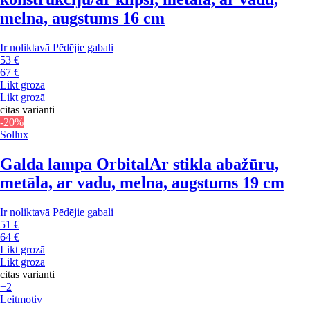
melna, augstums 16 cm
Ir noliktavā
Pēdējie gabali
53 €
67 €
Likt grozā
Likt grozā
citas varianti
-20%
Sollux
Galda lampa Orbital
Ar stikla abažūru,
metāla, ar vadu, melna, augstums 19 cm
Ir noliktavā
Pēdējie gabali
51 €
64 €
Likt grozā
Likt grozā
citas varianti
+2
Leitmotiv