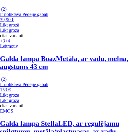
(
2
)
Ir noliktavā
Pēdējie gabali
39,90 €
Likt grozā
Likt grozā
citas varianti
+3
+4
Leitmotiv
Galda lampa Boaz
Metāla, ar vadu, melna,
augstums 43 cm
(
2
)
Ir noliktavā
Pēdējie gabali
153 €
Likt grozā
Likt grozā
citas varianti
EMOS
Galda lampa Stella
LED, ar regulējamu
spilgtumu, metāla/plastmasas, ar vadu,