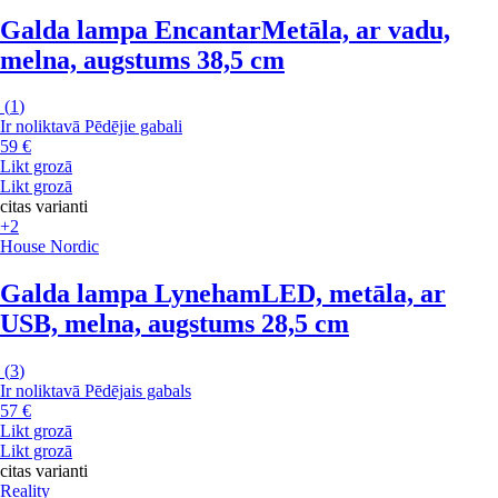
Galda lampa Encantar
Metāla, ar vadu,
melna, augstums 38,5 cm
(
1
)
Ir noliktavā
Pēdējie gabali
59 €
Likt grozā
Likt grozā
citas varianti
+2
House Nordic
Galda lampa Lyneham
LED, metāla, ar
USB, melna, augstums 28,5 cm
(
3
)
Ir noliktavā
Pēdējais gabals
57 €
Likt grozā
Likt grozā
citas varianti
Reality