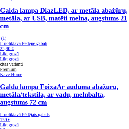
Galda lampa Diaz
LED, ar metāla abažūru,
metāla, ar USB, matēti melna, augstums 21
cm
(
1
)
Ir noliktavā
Pēdējie gabali
25,90 €
Likt grozā
Likt grozā
citas varianti
Premium
Kave Home
Galda lampa Foixa
Ar auduma abažūru,
metāla/tekstila, ar vadu, melnbalta,
augstums 72 cm
Ir noliktavā
Pēdējais gabals
159 €
Likt grozā