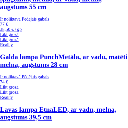
augstums 55 cm
Ir noliktavā
Pēdējais gabals
77 €
38,50 € / gb
Likt grozā
Likt grozā
Reality
Galda lampa Punch
Metāla, ar vadu, matēti
melna, augstums 28 cm
Ir noliktavā
Pēdējais gabals
74 €
Likt grozā
Likt grozā
Reality
Lavas lampa Etna
LED, ar vadu, melna,
augstums 39,5 cm