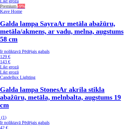
Likt grozā
Premium
-9%
Kave Home
Galda lampa Sayra
Ar metāla abažūru,
metāla/akmens, ar vadu, melna, augstums
58 cm
Ir noliktavā
Pēdējais gabals
129 €
143 €
Likt grozā
Likt grozā
Candellux Lighting
Galda lampa Stones
Ar akrila stikla
abažūru, metāla, melnbalta, augstums 19
cm
(
1
)
Ir noliktavā
Pēdējais gabals
42 €