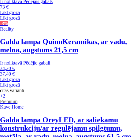
Ir noliktavā
Pēdējais gabals
73 €
Likt grozā
Likt grozā
-8%
Reality
Galda lampa Quinn
Keramikas, ar vadu,
melna, augstums 21,5 cm
Ir noliktavā
Pēdējie gabali
34,20 €
37,40 €
Likt grozā
Likt grozā
citas varianti
+2
Premium
Kave Home
Galda lampa Orey
LED, ar saliekamu
konstrukciju/ar regulējamu spilgtumu,
metāla, ar vadu, melna, augstums 61,5 cm