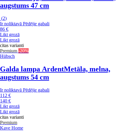
augstums 47 cm
(
2
)
Ir noliktavā
Pēdējie gabali
86 €
Likt grozā
Likt grozā
citas varianti
Premium
-20%
Hübsch
Galda lampa Ardent
Metāla, melna,
augstums 54 cm
Ir noliktavā
Pēdējie gabali
112 €
140 €
Likt grozā
Likt grozā
citas varianti
Premium
Kave Home