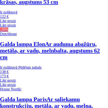
krāsas, augstums 53 cm
Ir noliktavā
122 €
Likt grozā
Likt grozā
-20%
Dutchbone
Galda lampa Elon
Ar auduma abažūru,
metāla, ar vadu, melnbalta, augstums 62
cm
Ir noliktavā
Pēdējais gabals
138 €
173 €
Likt grozā
Likt grozā
House Nordic
Galda lampa Paris
Ar saliekamu
konstrukciju, metāla, ar vadu, melna,