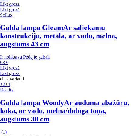
Likt grozā
Likt grozā
Sollux
Galda lampa Gleam
Ar saliekamu
konstrukciju, metāla, ar vadu, melna,
augstums 43 cm
Ir noliktavā
Pēdējie gabali
63 €
Likt grozā
Likt grozā
citas varianti
+2
+3
Reality
Galda lampa Woody
Ar auduma abažūru,
koka, ar vadu, melna/dabīga toņa,
augstums 30 cm
(
1
)