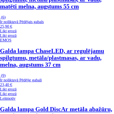
matēti melna, augstums 55 cm
(
6
)
Ir noliktavā
Pēdējais gabals
25,90 €
Likt grozā
Likt grozā
EMOS
Galda lampa Chase
LED, ar regulējamu
spilgtumu, metāla/plastmasas, ar vadu,
melna, augstums 37 cm
(
9
)
Ir noliktavā
Pēdējie gabali
23,40 €
Likt grozā
Likt grozā
Leitmotiv
Galda lampa Gold Disc
Ar metāla abažūru,