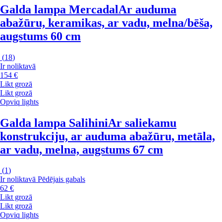
Galda lampa Mercadal
Ar auduma
abažūru, keramikas, ar vadu, melna/bēša,
augstums 60 cm
(
18
)
Ir noliktavā
154 €
Likt grozā
Likt grozā
Opviq lights
Galda lampa Salihini
Ar saliekamu
konstrukciju, ar auduma abažūru, metāla,
ar vadu, melna, augstums 67 cm
(
1
)
Ir noliktavā
Pēdējais gabals
62 €
Likt grozā
Likt grozā
Opviq lights