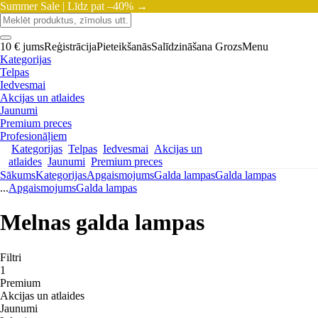
Summer Sale |
Līdz pat –40% →
10 € jums
Reģistrācija
Pieteikšanās
Salīdzināšana
Grozs
Menu
Kategorijas
Telpas
Iedvesmai
Akcijas un atlaides
Jaunumi
Premium preces
Profesionāļiem
Kategorijas
Telpas
Iedvesmai
Akcijas un
atlaides
Jaunumi
Premium preces
Sākums
Kategorijas
Apgaismojums
Galda lampas
Galda lampas
...
Apgaismojums
Galda lampas
Melnas galda lampas
Filtri
1
Premium
Akcijas un atlaides
Jaunumi