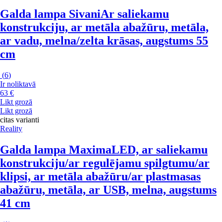
Galda lampa Sivani
Ar saliekamu
konstrukciju, ar metāla abažūru, metāla,
ar vadu, melna/zelta krāsas, augstums 55
cm
(
6
)
Ir noliktavā
63 €
Likt grozā
Likt grozā
citas varianti
Reality
Galda lampa Maxima
LED, ar saliekamu
konstrukciju/ar regulējamu spilgtumu/ar
klipsi, ar metāla abažūru/ar plastmasas
abažūru, metāla, ar USB, melna, augstums
41 cm