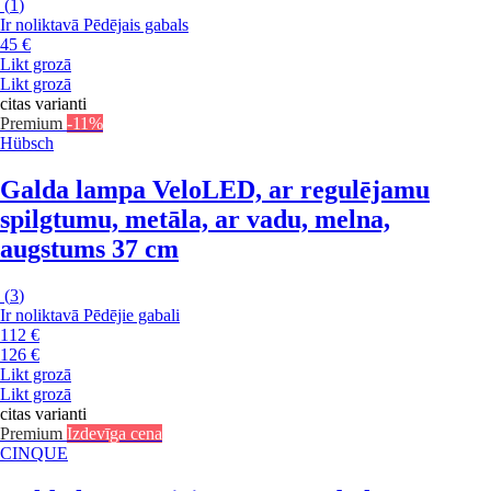
(
1
)
Ir noliktavā
Pēdējais gabals
45 €
Likt grozā
Likt grozā
citas varianti
Premium
-11%
Hübsch
Galda lampa Velo
LED, ar regulējamu
spilgtumu, metāla, ar vadu, melna,
augstums 37 cm
(
3
)
Ir noliktavā
Pēdējie gabali
112 €
126 €
Likt grozā
Likt grozā
citas varianti
Premium
Izdevīga cena
CINQUE