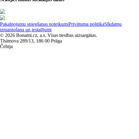
Pakalpojumu sniegšanas noteikumi
Privātuma politika
Sīkdatņu
izmantošana un iestatījumi
© 2026 Bonami.cz, a.s. Visas tiesības aizsargātas.
Thámova 289/13, 186 00 Prāga
Čehija