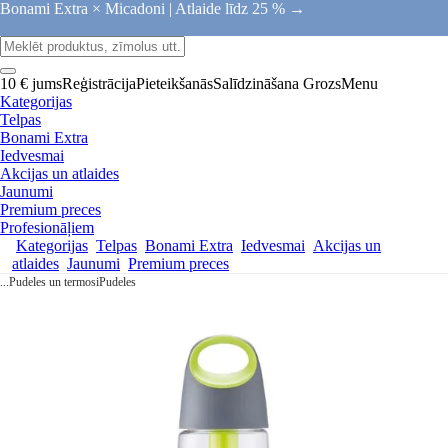
Bonami Extra × Micadoni |
Atlaide līdz 25 % →
10 € jums
Reģistrācija
Pieteikšanās
Salīdzināšana
Grozs
Menu
Kategorijas
Telpas
Bonami Extra
Iedvesmai
Akcijas un atlaides
Jaunumi
Premium preces
Profesionāļiem
Kategorijas
Telpas
Bonami Extra
Iedvesmai
Akcijas un
atlaides
Jaunumi
Premium preces
...
Pudeles un termosi
Pudeles