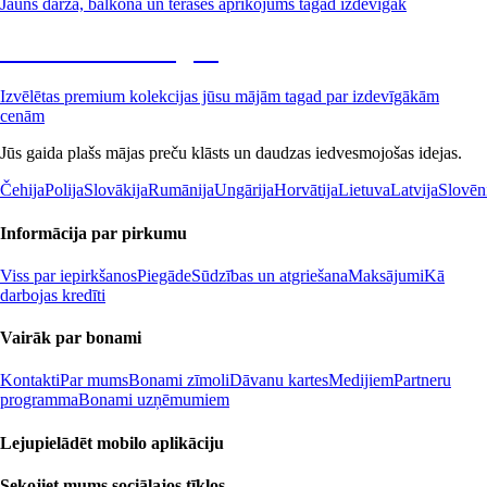
Jauns dārza, balkona un terases aprīkojums tagad izdevīgāk
Premium izdevīgāk
Izvēlētas premium kolekcijas jūsu mājām tagad par izdevīgākām
cenām
Jūs gaida plašs mājas preču klāsts un daudzas iedvesmojošas idejas.
Čehija
Polija
Slovākija
Rumānija
Ungārija
Horvātija
Lietuva
Latvija
Slovēn
Informācija par pirkumu
Viss par iepirkšanos
Piegāde
Sūdzības un atgriešana
Maksājumi
Kā
darbojas kredīti
Vairāk par bonami
Kontakti
Par mums
Bonami zīmoli
Dāvanu kartes
Medijiem
Partneru
programma
Bonami uzņēmumiem
Lejupielādēt mobilo aplikāciju
Sekojiet mums sociālajos tīklos