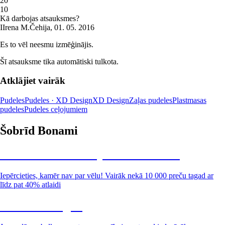
2
0
1
0
Kā darbojas atsauksmes?
I
Irena M.
Čehija
,
01. 05. 2016
Es to vēl neesmu izmēģinājis.
Šī atsauksme tika automātiski tulkota.
Atklājiet vairāk
Pudeles
Pudeles · XD Design
XD Design
Zaļas pudeles
Plastmasas
pudeles
Pudeles ceļojumiem
Šobrīd Bonami
Summer Sale: līdz pat 40% atlaide
Iepērcieties, kamēr nav par vēlu! Vairāk nekā 10 000 preču tagad ar
līdz pat 40% atlaidi
Dārzs izdevīgāk