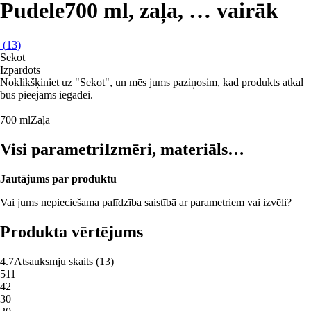
Pudele
700 ml, zaļa
, …
vairāk
(
13
)
Sekot
Izpārdots
Noklikšķiniet uz "Sekot", un mēs jums paziņosim, kad produkts atkal
būs pieejams iegādei.
700 ml
Zaļa
Visi parametri
Izmēri, materiāls…
Jautājums par produktu
Vai jums nepieciešama palīdzība saistībā ar parametriem vai izvēli?
Produkta vērtējums
4.7
Atsauksmju skaits
(
13
)
5
11
4
2
3
0