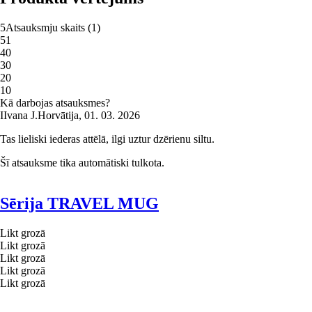
5
Atsauksmju skaits
(
1
)
5
1
4
0
3
0
2
0
1
0
Kā darbojas atsauksmes?
I
Ivana J.
Horvātija
,
01. 03. 2026
Tas lieliski iederas attēlā, ilgi uztur dzērienu siltu.
Šī atsauksme tika automātiski tulkota.
Sērija TRAVEL MUG
Likt grozā
Likt grozā
Likt grozā
Likt grozā
Likt grozā