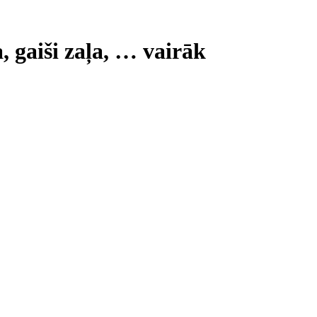
 gaiši zaļa
, …
vairāk