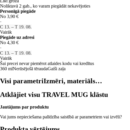
Likt grozā
Noliktavā 2 gab., ko varam piegādāt nekavējoties
Personīgā piegāde
No 3,90 €
·
C 13. – T 19. 08.
Vairāk
Piegāde uz adresi
No 4,30 €
·
C 13. – T 19. 08.
Vairāk
Šai precei nevar piemērot atlaides kodu vai kredītus
360 ml
Nerūsējošā tērauda
Gaiši zaļa
Visi parametri
Izmēri, materiāls…
Atklājiet visu TRAVEL MUG klāstu
Jautājums par produktu
Vai jums nepieciešama palīdzība saistībā ar parametriem vai izvēli?
Produkta vērtējums