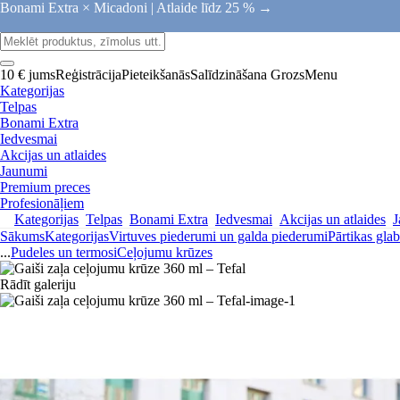
Bonami Extra × Micadoni |
Atlaide līdz 25 % →
10 € jums
Reģistrācija
Pieteikšanās
Salīdzināšana
Grozs
Menu
Kategorijas
Telpas
Bonami Extra
Iedvesmai
Akcijas un atlaides
Jaunumi
Premium preces
Profesionāļiem
Kategorijas
Telpas
Bonami Extra
Iedvesmai
Akcijas un atlaides
J
Sākums
Kategorijas
Virtuves piederumi un galda piederumi
Pārtikas gla
...
Pudeles un termosi
Ceļojumu krūzes
Rādīt galeriju