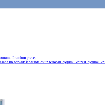
aunumi
Premium preces
bāšana un pārvadāšana
Pudeles un termosi
Ceļojumu krūzes
Ceļojumu kr