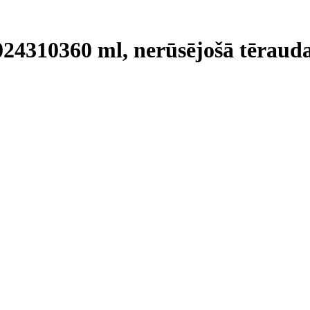
024310
360 ml, nerūsējošā tērauda,