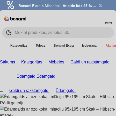
Bonami Extra × Micadoni |
Atlaide līdz 25 % →
Menu
Kategorijas
Telpas
Bonami Extra
Iedvesmai
Akcijas
Sākums
Kategorijas
Mēbeles
Galdi un rakstāmgaldi
Ēdamgaldi
Ēdamgaldi
...
Galdi un rakstāmgaldi
Ēdamgaldi
Rādīt galeriju