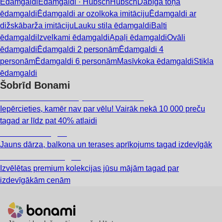
Ēdamgaldi
Ēdamgaldi · Hübsch
Hübsch
Dabīga toņa
ēdamgaldi
Ēdamgaldi ar ozolkoka imitāciju
Ēdamgaldi ar
dižskābarža imitāciju
Lauku stila ēdamgaldi
Balti
ēdamgaldi
Izvelkami ēdamgaldi
Apaļi ēdamgaldi
Ovāli
ēdamgaldi
Ēdamgaldi 2 personām
Ēdamgaldi 4
personām
Ēdamgaldi 6 personām
Masīvkoka ēdamgaldi
Stikla
ēdamgaldi
Šobrīd Bonami
Summer Sale: līdz pat 40% atlaide
Iepērcieties, kamēr nav par vēlu! Vairāk nekā 10 000 preču
tagad ar līdz pat 40% atlaidi
Dārzs izdevīgāk
Jauns dārza, balkona un terases aprīkojums tagad izdevīgāk
Premium izdevīgāk
Izvēlētas premium kolekcijas jūsu mājām tagad par
izdevīgākām cenām