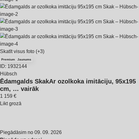
Skatīt visus foto
(+3)
Premium
Jaunums
ID: 1932144
Hübsch
Ēdamgalds Skak
Ar ozolkoka imitāciju, 95x195
cm
, …
vairāk
1 159 €
Likt grozā
Piegādāsim no 09. 09. 2026