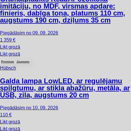
imitāciju, no MDF, virsmas apdare:
finieris, dabīga toņa, platums 110 cm,
augstums 190 cm, dziļums 35 cm
Piegādāsim no 09. 09. 2026
1 359 €
Likt grozā
Likt grozā
Premium
Jaunums
Hübsch
Galda lampa Low
LED, ar regulējamu
spilgtumu, ar stikla abažūru, metāla, ar
USB, zila, augstums 20 cm
Piegādāsim no 10. 09. 2026
110 €
Likt grozā
Likt grozā