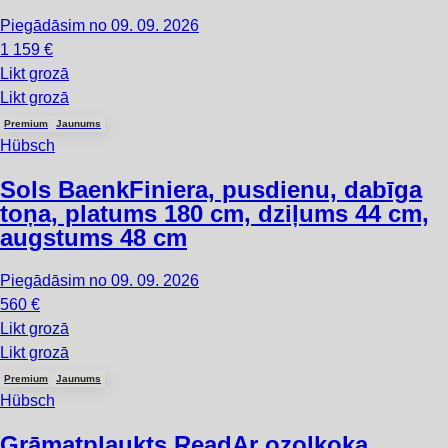
Piegādāsim no 09. 09. 2026
1 159 €
Likt grozā
Likt grozā
Premium
Jaunums
Hübsch
Sols Baenk
Finiera, pusdienu, dabīga
toņa, platums 180 cm, dziļums 44 cm,
augstums 48 cm
Piegādāsim no 09. 09. 2026
560 €
Likt grozā
Likt grozā
Premium
Jaunums
Hübsch
Grāmatplaukts Read
Ar ozolkoka