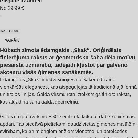
Piegāde uz adresi
No 29,99 €
·
No T 09. 09.
VAIRĀK
Hübsch zīmola ēdamgalds „Skak“. Oriģinālais
finierējuma raksts ar ģeometrisku šaha dēļa motīvu
piesaista uzmanību, tādējādi kļūstot par galveno
akcentu visās ģimenes sanāksmēs.
Ēdamgalds „Skak“ ir iedvesmojies no Šakeru dizaina
vienkāršās elegances, kas atspoguļojas tā tradicionālajā formā
un tīrajās līnijās. Galda virsmu rotā izteiksmīgs finiera raksts,
kas atgādina šaha galda ģeometriju.
Galds ir izgatavots no FSC sertificēta koka ar dabisku virsmas
apdari. Tas piedāvā pietiekami daudz vietas ģimenes maltītēm,
svinībām, kā arī mierīgiem brīžiem vienatnē, un pateicoties