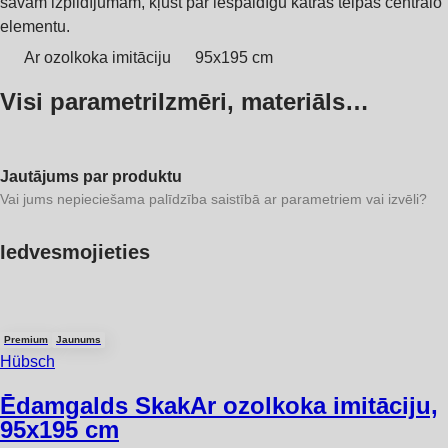
savam izpildījumam, kļūst par iespaidīgu katras telpas centrālo
elementu.
Ar ozolkoka imitāciju
95x195 cm
Visi parametri
Izmēri, materiāls…
Jautājums par produktu
Vai jums nepieciešama palīdzība saistībā ar parametriem vai izvēli?
Iedvesmojieties
Premium
Jaunums
Hübsch
Ēdamgalds Skak
Ar ozolkoka imitāciju,
95x195 cm