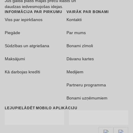
Jūs gaida plašs mājas preču klāsts un
daudzas iedvesmojošas idejas.
INFORMĀCIJA PAR PIRKUMU
VAIRĀK PAR BONAMI
Viss par iepirkšanos
Kontakti
Piegāde
Par mums
Sūdzības un atgriešana
Bonami zīmoli
Maksājumi
Dāvanu kartes
Kā darbojas kredīti
Medijiem
Partneru programma
Bonami uzņēmumiem
LEJUPIELĀDĒT MOBILO APLIKĀCIJU