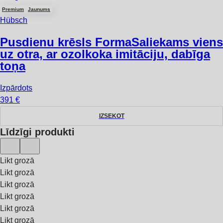
Premium
Jaunums
Hübsch
Pusdienu krēsls Forma
Saliekams viens
uz otra, ar ozolkoka imitāciju, dabīga
toņa
Izpārdots
391 €
IZSEKOT
Līdzīgi produkti
Likt grozā
Likt grozā
Likt grozā
Likt grozā
Likt grozā
Likt grozā