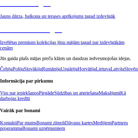
Dārzs izdevīgāk
Jauns dārza, balkona un terases aprīkojums tagad izdevīgāk
Premium izdevīgāk
Izvēlētas premium kolekcijas jūsu mājām tagad par izdevīgākām
cenām
Jūs gaida plašs mājas preču klāsts un daudzas iedvesmojošas idejas.
Čehija
Polija
Slovākija
Rumānija
Ungārija
Horvātija
Lietuva
Latvija
Slovēn
Informācija par pirkumu
Viss par iepirkšanos
Piegāde
Sūdzības un atgriešana
Maksājumi
Kā
darbojas kredīti
Vairāk par bonami
Kontakti
Par mums
Bonami zīmoli
Dāvanu kartes
Medijiem
Partneru
programma
Bonami uzņēmumiem