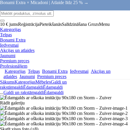
Bonami Extra × Micadoni |
Atlaide līdz 25 % →
10 € jums
Reģistrācija
Pieteikšanās
Salīdzināšana
Grozs
Menu
Kategorijas
Telpas
Bonami Extra
Iedvesmai
Akcijas un atlaides
Jaunumi
Premium preces
Profesionāļiem
Kategorijas
Telpas
Bonami Extra
Iedvesmai
Akcijas un
atlaides
Jaunumi
Premium preces
Sākums
Kategorijas
Mēbeles
Galdi un
rakstāmgaldi
Ēdamgaldi
Ēdamgaldi
...
Galdi un rakstāmgaldi
Ēdamgaldi
Rādīt galeriju
Skatīt visus foto
(+8)