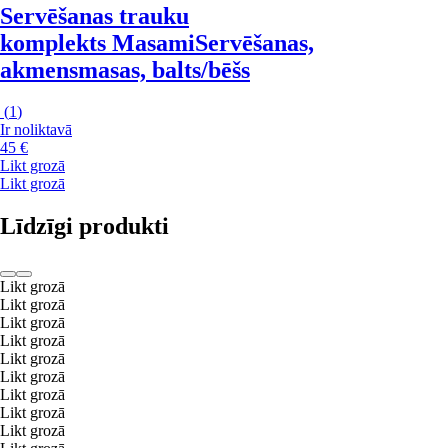
Servēšanas trauku
komplekts Masami
Servēšanas,
akmensmasas, balts/bēšs
(
1
)
Ir noliktavā
45 €
Likt grozā
Likt grozā
Līdzīgi produkti
Likt grozā
Likt grozā
Likt grozā
Likt grozā
Likt grozā
Likt grozā
Likt grozā
Likt grozā
Likt grozā