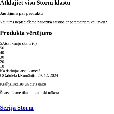
Atklājiet visu Storm klāstu
Jautājums par produktu
Vai jums nepieciešama palīdzība saistībā ar parametriem vai izvēli?
Produkta vērtējums
5
Atsauksmju skaits
(
6
)
5
6
4
0
3
0
2
0
1
0
Kā darbojas atsauksmes?
G
Gabriela I.
Rumānija
,
29. 12. 2024
Krāšņs..skaists un ciets galds
Šī atsauksme tika automātiski tulkota.
Sērija Storm