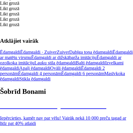
Likt grozā
Likt grozā
Likt grozā
Likt grozā
Likt grozā
Atklājiet vairāk
Ēdamgaldi
Ēdamgaldi · Zuiver
Zuiver
Dabīga toņa ēdamgaldi
Ēdamgaldi
ar matētu virsmu
Ēdamgaldi ar dižskābarža imitāciju
Ēdamgaldi ar
ozolkoka imitāciju
Lauku stila ēdamgaldi
Balti ēdamgaldi
Izvelkami
ēdamgaldi
Apaļi ēdamgaldi
Ovāli ēdamgaldi
Ēdamgaldi 2
personām
Ēdamgaldi 4 personām
Ēdamgaldi 6 personām
Masīvkoka
ēdamgaldi
Stikla ēdamgaldi
Šobrīd Bonami
Summer Sale: līdz pat 40% atlaide
Iepērcieties, kamēr nav par vēlu! Vairāk nekā 10 000 preču tagad ar
līdz pat 40% atlaidi