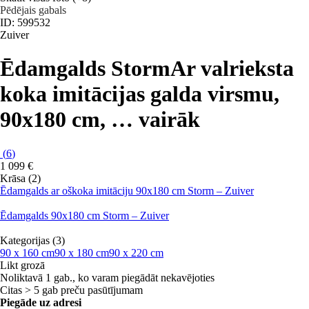
Pēdējais gabals
ID: 599532
Zuiver
Ēdamgalds Storm
Ar valrieksta
koka imitācijas galda virsmu,
90x180 cm
, …
vairāk
(
6
)
1 099 €
Krāsa (2)
Ēdamgalds ar oškoka imitāciju 90x180 cm Storm – Zuiver
Ēdamgalds 90x180 cm Storm – Zuiver
Kategorijas (3)
90 x 160 cm
90 x 180 cm
90 x 220 cm
Likt grozā
Noliktavā 1 gab., ko varam piegādāt nekavējoties
Citas > 5 gab preču pasūtījumam
Piegāde uz adresi