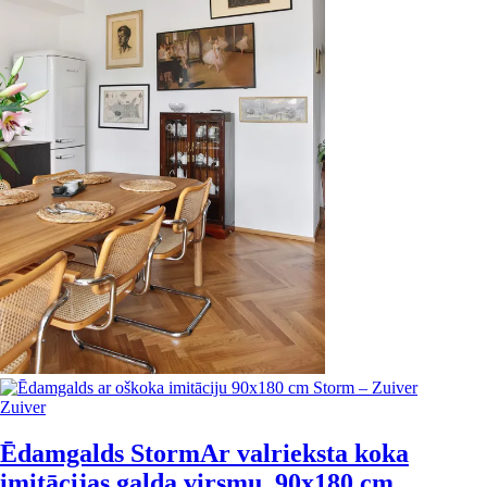
Zuiver
Ēdamgalds Storm
Ar valrieksta koka
imitācijas galda virsmu, 90x180 cm