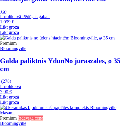
(
6
)
Ir noliktavā
Pēdējais gabals
1 099 €
Likt grozā
Likt grozā
Premium
Bloomingville
Galda paliktnis Ydun
No jūraszāles, ø 35
cm
(
278
)
Ir noliktavā
7,90 €
Likt grozā
Likt grozā
Premium
Izdevīga cena
Bloomingville