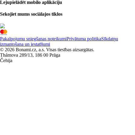
Lejupielādēt mobilo aplikāciju
Sekojiet mums sociālajos tīklos
Pakalpojumu sniegšanas noteikumi
Privātuma politika
Sīkdatņu
izmantošana un iestatījumi
© 2026 Bonami.cz, a.s. Visas tiesības aizsargātas.
Thámova 289/13, 186 00 Prāga
Čehija