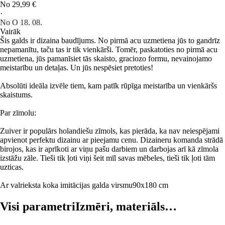
No 29,99 €
·
No O 18. 08.
Vairāk
Šis galds ir dizaina baudījums. No pirmā acu uzmetiena jūs to gandrīz
nepamanītu, taču tas ir tik vienkārši. Tomēr, paskatoties no pirmā acu
uzmetiena, jūs pamanīsiet tās skaisto, graciozo formu, nevainojamo
meistarību un detaļas. Un jūs nespēsiet pretoties!
Absolūti ideāla izvēle tiem, kam patīk rūpīga meistarība un vienkāršs
skaistums.
Par zīmolu:
Zuiver ir populārs holandiešu zīmols, kas pierāda, ka nav neiespējami
apvienot perfektu dizainu ar pieejamu cenu. Dizaineru komanda strādā
birojos, kas ir aprīkoti ar viņu pašu darbiem un darbojas arī kā zīmola
izstāžu zāle. Tieši tik ļoti viņi šeit mīl savas mēbeles, tieši tik ļoti tām
uzticas.
Ar valrieksta koka imitācijas galda virsmu
90x180 cm
Visi parametri
Izmēri, materiāls…