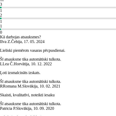
3
1
2
1
1
0
Kā darbojas atsauksmes?
I
Iva Z.
Čehija
,
17. 05. 2024
Lieliski piemērots vasaras pēcpusdienai.
Šī atsauksme tika automātiski tulkota.
L
Lea Č.
Horvātija
,
10. 12. 2022
Ļoti izsmalcināts izskats.
Šī atsauksme tika automātiski tulkota.
R
Romana M.
Slovākija
,
10. 02. 2021
Skaisti, kvalitatīvi, noteikti iesaku
Šī atsauksme tika automātiski tulkota.
Patricia P.
Slovākija
,
10. 09. 2020