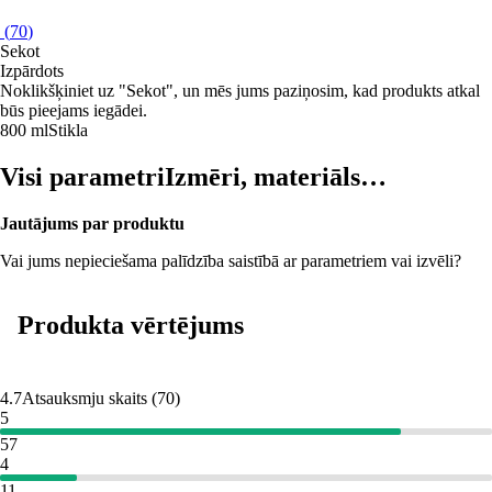
(
70
)
Sekot
Izpārdots
Noklikšķiniet uz "Sekot", un mēs jums paziņosim, kad produkts atkal
būs pieejams iegādei.
800 ml
Stikla
Visi parametri
Izmēri, materiāls…
Jautājums par produktu
Vai jums nepieciešama palīdzība saistībā ar parametriem vai izvēli?
Produkta vērtējums
4.7
Atsauksmju skaits
(
70
)
5
57
4
11