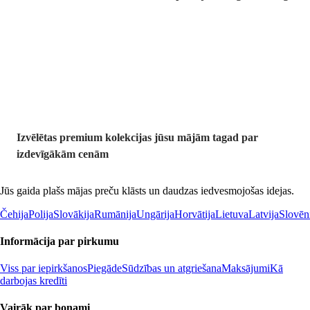
Premium
izdevīgāk
Izvēlētas premium kolekcijas jūsu mājām tagad par
izdevīgākām cenām
Jūs gaida plašs mājas preču klāsts un daudzas iedvesmojošas idejas.
Čehija
Polija
Slovākija
Rumānija
Ungārija
Horvātija
Lietuva
Latvija
Slovēn
Informācija par pirkumu
Viss par iepirkšanos
Piegāde
Sūdzības un atgriešana
Maksājumi
Kā
darbojas kredīti
Vairāk par bonami