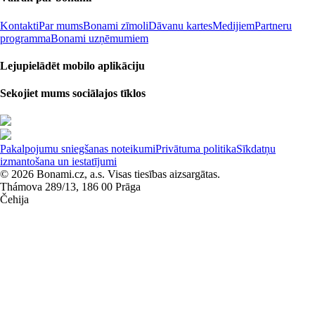
Kontakti
Par mums
Bonami zīmoli
Dāvanu kartes
Medijiem
Partneru
programma
Bonami uzņēmumiem
Lejupielādēt mobilo aplikāciju
Sekojiet mums sociālajos tīklos
Pakalpojumu sniegšanas noteikumi
Privātuma politika
Sīkdatņu
izmantošana un iestatījumi
© 2026 Bonami.cz, a.s. Visas tiesības aizsargātas.
Thámova 289/13, 186 00 Prāga
Čehija