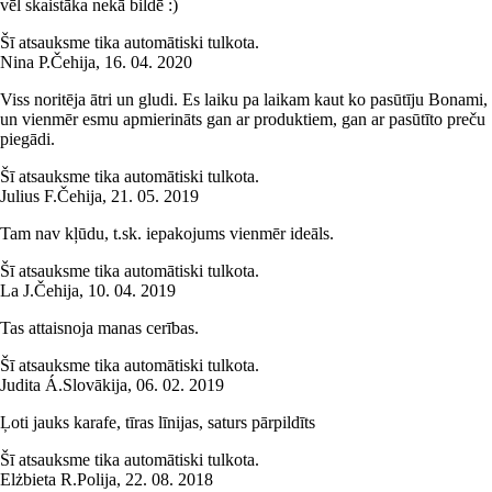
vēl skaistāka nekā bildē :)
Šī atsauksme tika automātiski tulkota.
Nina P.
Čehija
,
16. 04. 2020
Viss noritēja ātri un gludi. Es laiku pa laikam kaut ko pasūtīju Bonami,
un vienmēr esmu apmierināts gan ar produktiem, gan ar pasūtīto preču
piegādi.
Šī atsauksme tika automātiski tulkota.
Julius F.
Čehija
,
21. 05. 2019
Tam nav kļūdu, t.sk. iepakojums vienmēr ideāls.
Šī atsauksme tika automātiski tulkota.
La J.
Čehija
,
10. 04. 2019
Tas attaisnoja manas cerības.
Šī atsauksme tika automātiski tulkota.
Judita Á.
Slovākija
,
06. 02. 2019
Ļoti jauks karafe, tīras līnijas, saturs pārpildīts
Šī atsauksme tika automātiski tulkota.
Elżbieta R.
Polija
,
22. 08. 2018