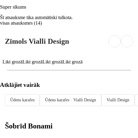
Super sīkums
Šī atsauksme tika automātiski tulkota.
visas atsauksmes
(
14
)
Zīmols Vialli Design
Likt grozā
Likt grozā
Likt grozā
Likt grozā
Atklājiet vairāk
Ūdens karafes
Ūdens karafes · Vialli Design
Vialli Design
Šobrīd Bonami