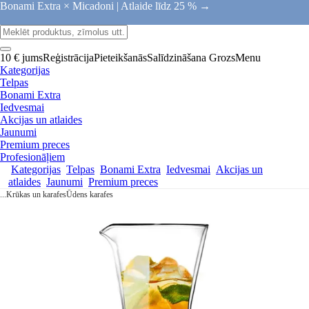
Bonami Extra × Micadoni |
Atlaide līdz 25 % →
10 € jums
Reģistrācija
Pieteikšanās
Salīdzināšana
Grozs
Menu
Kategorijas
Telpas
Bonami Extra
Iedvesmai
Akcijas un atlaides
Jaunumi
Premium preces
Profesionāļiem
Kategorijas
Telpas
Bonami Extra
Iedvesmai
Akcijas un
atlaides
Jaunumi
Premium preces
...
Krūkas un karafes
Ūdens karafes