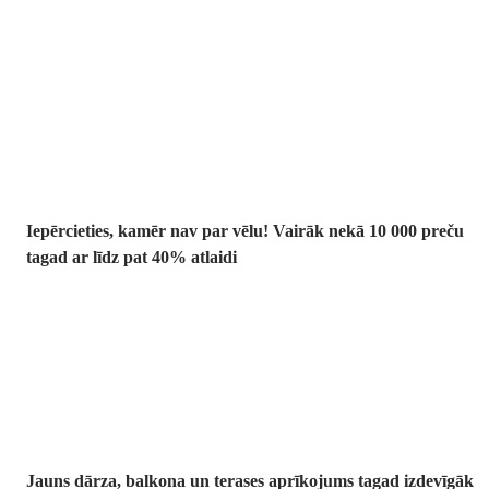
Summer Sale:
līdz pat 40%
atlaide
Iepērcieties, kamēr nav par vēlu! Vairāk nekā 10 000 preču
tagad ar līdz pat 40% atlaidi
Dārzs izdevīgāk
Jauns dārza, balkona un terases aprīkojums tagad izdevīgāk