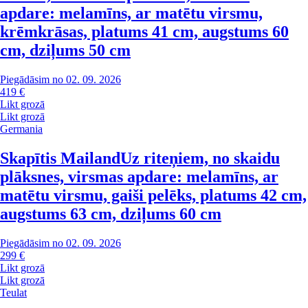
apdare: melamīns, ar matētu virsmu,
krēmkrāsas, platums 41 cm, augstums 60
cm, dziļums 50 cm
Piegādāsim no 02. 09. 2026
419 €
Likt grozā
Likt grozā
Germania
Skapītis Mailand
Uz riteņiem, no skaidu
plāksnes, virsmas apdare: melamīns, ar
matētu virsmu, gaiši pelēks, platums 42 cm,
augstums 63 cm, dziļums 60 cm
Piegādāsim no 02. 09. 2026
299 €
Likt grozā
Likt grozā
Teulat