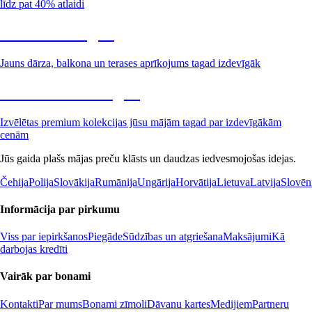
līdz pat 40% atlaidi
Dārzs izdevīgāk
Jauns dārza, balkona un terases aprīkojums tagad izdevīgāk
Premium izdevīgāk
Izvēlētas premium kolekcijas jūsu mājām tagad par izdevīgākām
cenām
Jūs gaida plašs mājas preču klāsts un daudzas iedvesmojošas idejas.
Čehija
Polija
Slovākija
Rumānija
Ungārija
Horvātija
Lietuva
Latvija
Slovēn
Informācija par pirkumu
Viss par iepirkšanos
Piegāde
Sūdzības un atgriešana
Maksājumi
Kā
darbojas kredīti
Vairāk par bonami
Kontakti
Par mums
Bonami zīmoli
Dāvanu kartes
Medijiem
Partneru