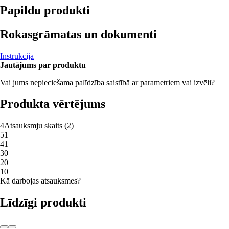
Papildu produkti
Rokasgrāmatas un dokumenti
Instrukcija
Jautājums par produktu
Vai jums nepieciešama palīdzība saistībā ar parametriem vai izvēli?
Produkta vērtējums
4
Atsauksmju skaits
(
2
)
5
1
4
1
3
0
2
0
1
0
Kā darbojas atsauksmes?
Līdzīgi produkti