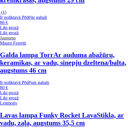
(
1
)
Ir noliktavā
Pēdējie gabali
86 €
Likt grozā
Likt grozā
Jaunums
Mauro Ferretti
Galda lampa Torr
Ar auduma abažūru,
keramikas, ar vadu, sinepju dzeltena/balta,
augstums 46 cm
Ir noliktavā
Pēdējais gabals
80 €
Likt grozā
Likt grozā
Leitmotiv
Lavas lampa Funky Rocket Lava
Stikla, ar
vadu, zaļa, augstums 35,5 cm