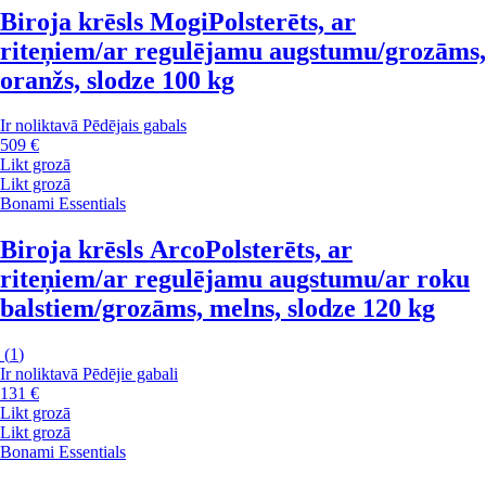
Biroja krēsls Mogi
Polsterēts, ar
riteņiem/ar regulējamu augstumu/grozāms,
oranžs, slodze 100 kg
Ir noliktavā
Pēdējais gabals
509 €
Likt grozā
Likt grozā
Bonami Essentials
Biroja krēsls Arco
Polsterēts, ar
riteņiem/ar regulējamu augstumu/ar roku
balstiem/grozāms, melns, slodze 120 kg
(
1
)
Ir noliktavā
Pēdējie gabali
131 €
Likt grozā
Likt grozā
Bonami Essentials