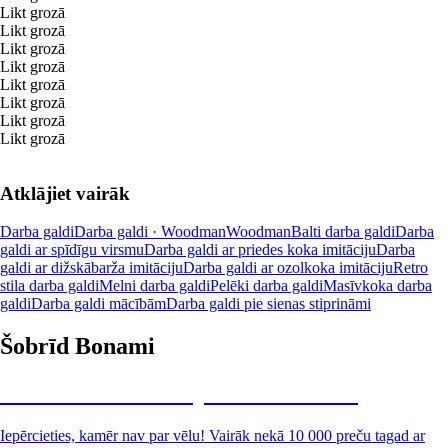
Likt grozā
Likt grozā
Likt grozā
Likt grozā
Likt grozā
Likt grozā
Likt grozā
Likt grozā
Atklājiet vairāk
Darba galdi
Darba galdi · Woodman
Woodman
Balti darba galdi
Darba
galdi ar spīdīgu virsmu
Darba galdi ar priedes koka imitāciju
Darba
galdi ar dižskābarža imitāciju
Darba galdi ar ozolkoka imitāciju
Retro
stila darba galdi
Melni darba galdi
Pelēki darba galdi
Masīvkoka darba
galdi
Darba galdi mācībām
Darba galdi pie sienas stiprināmi
Šobrīd Bonami
Summer Sale: līdz pat 40% atlaide
Iepērcieties, kamēr nav par vēlu! Vairāk nekā 10 000 preču tagad ar