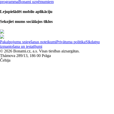
programma
Bonami uzņēmumiem
Lejupielādēt mobilo aplikāciju
Sekojiet mums sociālajos tīklos
Pakalpojumu sniegšanas noteikumi
Privātuma politika
Sīkdatņu
izmantošana un iestatījumi
© 2026 Bonami.cz, a.s. Visas tiesības aizsargātas.
Thámova 289/13, 186 00 Prāga
Čehija