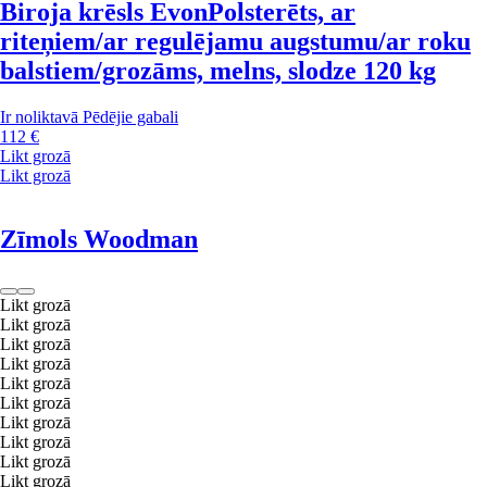
Biroja krēsls Evon
Polsterēts, ar
riteņiem/ar regulējamu augstumu/ar roku
balstiem/grozāms, melns, slodze 120 kg
Ir noliktavā
Pēdējie gabali
112 €
Likt grozā
Likt grozā
Zīmols Woodman
Likt grozā
Likt grozā
Likt grozā
Likt grozā
Likt grozā
Likt grozā
Likt grozā
Likt grozā
Likt grozā
Likt grozā