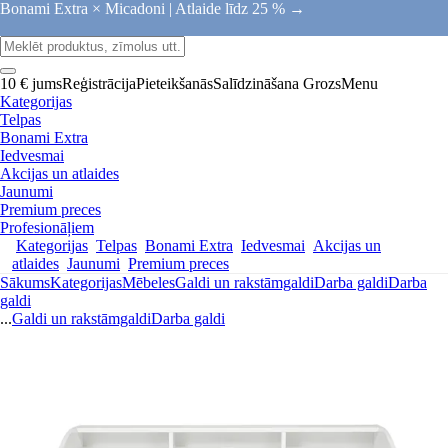
Bonami Extra × Micadoni |
Atlaide līdz 25 % →
10 € jums
Reģistrācija
Pieteikšanās
Salīdzināšana
Grozs
Menu
Kategorijas
Telpas
Bonami Extra
Iedvesmai
Akcijas un atlaides
Jaunumi
Premium preces
Profesionāļiem
Kategorijas
Telpas
Bonami Extra
Iedvesmai
Akcijas un
atlaides
Jaunumi
Premium preces
Sākums
Kategorijas
Mēbeles
Galdi un rakstāmgaldi
Darba galdi
Darba
galdi
...
Galdi un rakstāmgaldi
Darba galdi