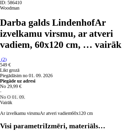
ID: 586410
Woodman
Darba galds Lindenhof
Ar
izvelkamu virsmu, ar atveri
vadiem, 60x120 cm
, …
vairāk
(
2
)
549 €
Likt grozā
Piegādāsim no 01. 09. 2026
Piegāde uz adresi
No 29,99 €
·
No O 01. 09.
Vairāk
Ar izvelkamu virsmu
Ar atveri vadiem
60x120 cm
Visi parametri
Izmēri, materiāls…