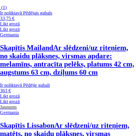
(
1
)
Ir noliktavā
Pēdējais gabals
33,75 €
Likt grozā
Likt grozā
Germania
Skapītis Mailand
Ar slēdzeni/uz riteņiem,
no skaidu plāksnes, virsmas apdare:
melamīns, antracīta pelēks, platums 42 cm,
augstums 63 cm, dziļums 60 cm
Ir noliktavā
Pēdējie gabali
363 €
Likt grozā
Likt grozā
Jaunums
Germania
Skapītis Lissabon
Ar slēdzeni/uz riteņiem,
matēts, no skaidu plāksnes, virsmas