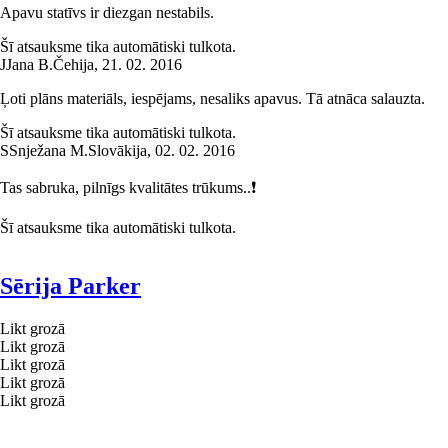
Apavu statīvs ir diezgan nestabils.
Šī atsauksme tika automātiski tulkota.
J
Jana B.
Čehija
,
21. 02. 2016
Ļoti plāns materiāls, iespējams, nesaliks apavus. Tā atnāca salauzta.
Šī atsauksme tika automātiski tulkota.
S
Snježana M.
Slovākija
,
02. 02. 2016
Tas sabruka, pilnīgs kvalitātes trūkums..❗️
Šī atsauksme tika automātiski tulkota.
Sērija Parker
Likt grozā
Likt grozā
Likt grozā
Likt grozā
Likt grozā