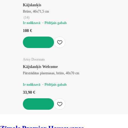
Kājslauķis
Brūns, 46x71,5 cm
(
14
)
Ir noliktavā
Pēdējais gabals
108 €
LIKT GROZĀ
Artsy Doormats
Kājslauķis Welcome
Pārstrādātas plastmasas, brūns, 40x70 cm
Ir noliktavā
Pēdējais gabals
33,90 €
LIKT GROZĀ