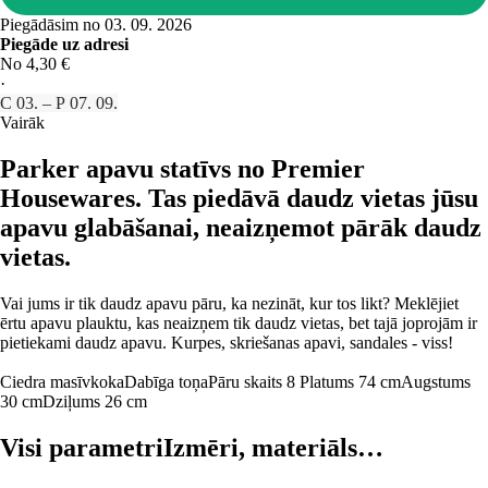
Piegādāsim no 03. 09. 2026
Piegāde uz adresi
No 4,30 €
·
C 03. – P 07. 09.
Vairāk
Parker apavu statīvs no Premier
Housewares. Tas piedāvā daudz vietas jūsu
apavu glabāšanai, neaizņemot pārāk daudz
vietas.
Vai jums ir tik daudz apavu pāru, ka nezināt, kur tos likt? Meklējiet
ērtu apavu plauktu, kas neaizņem tik daudz vietas, bet tajā joprojām ir
pietiekami daudz apavu. Kurpes, skriešanas apavi, sandales - viss!
Ciedra masīvkoka
Dabīga toņa
Pāru skaits 8
Platums 74 cm
Augstums
30 cm
Dziļums 26 cm
Visi parametri
Izmēri, materiāls…