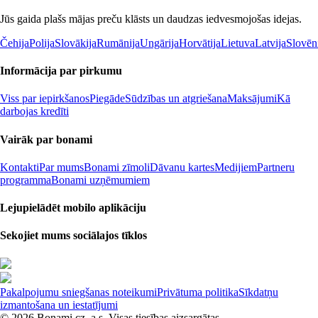
Jūs gaida plašs mājas preču klāsts un daudzas iedvesmojošas idejas.
Čehija
Polija
Slovākija
Rumānija
Ungārija
Horvātija
Lietuva
Latvija
Slovēn
Informācija par pirkumu
Viss par iepirkšanos
Piegāde
Sūdzības un atgriešana
Maksājumi
Kā
darbojas kredīti
Vairāk par bonami
Kontakti
Par mums
Bonami zīmoli
Dāvanu kartes
Medijiem
Partneru
programma
Bonami uzņēmumiem
Lejupielādēt mobilo aplikāciju
Sekojiet mums sociālajos tīklos
Pakalpojumu sniegšanas noteikumi
Privātuma politika
Sīkdatņu
izmantošana un iestatījumi
© 2026 Bonami.cz, a.s. Visas tiesības aizsargātas.