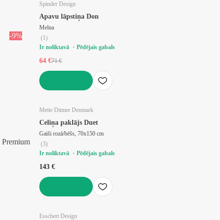
Spinder Design
Apavu lāpstiņa Don
Melna
-9%
(
1
)
Ir noliktavā
Pēdējais gabals
64 €
71 €
LIKT GROZĀ
Mette Ditmer Denmark
Celiņa paklājs Duet
Gaiši rozā/bēšs, 70x150 cm
Premium
(
3
)
Ir noliktavā
Pēdējais gabals
143 €
LIKT GROZĀ
Esschert Design