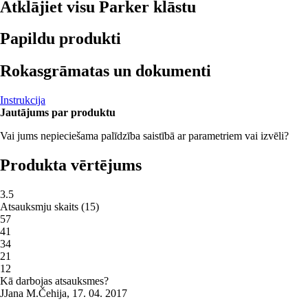
Atklājiet visu Parker klāstu
Papildu produkti
Rokasgrāmatas un dokumenti
Instrukcija
Jautājums par produktu
Vai jums nepieciešama palīdzība saistībā ar parametriem vai izvēli?
Produkta vērtējums
3.5
Atsauksmju skaits
(
15
)
5
7
4
1
3
4
2
1
1
2
Kā darbojas atsauksmes?
J
Jana M.
Čehija
,
17. 04. 2017