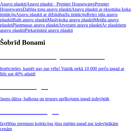
Apavu plaukti
Apavu plaukti · Premier Housewares
Premier
Housewares
Dabīga toņa apavu plaukti
Apavu plaukti ar eksotiska koka
imitāciju
Apavu plaukti ar dižskābarža imitāciju
Retro stila apavu
plaukti
Balti apavu plaukti
Masīvkoka apavu plaukti
Metāla apavu
plaukti
Plastmasas apavu plaukti
Atverami apavu plaukti
Ar plauktiem
apavu plaukti
Piekarināmi apavu plaukti
Šobrīd Bonami
Summer Sale: līdz pat 40% atlaide
Iepērcieties, kamēr nav par vēlu! Vairāk nekā 10 000 preču tagad ar
līdz pat 40% atlaidi
Dārzs izdevīgāk
Jauns dārza, balkona un terases aprīkojums tagad izdevīgāk
Premium izdevīgāk
Izvēlētas premium kolekcijas jūsu mājām tagad par izdevīgākām
cenām