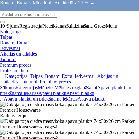
Bonami Extra × Micadoni |
Atlaide līdz 25 % →
10 € jums
Reģistrācija
Pieteikšanās
Salīdzināšana
Grozs
Menu
Kategorijas
Telpas
Bonami Extra
Iedvesmai
Akcijas un atlaides
Jaunumi
Premium preces
Profesionāļiem
Kategorijas
Telpas
Bonami Extra
Iedvesmai
Akcijas un
atlaides
Jaunumi
Premium preces
Sākums
Kategorijas
Mēbeles
Mēbeles uzglabāšanai
Apavu plaukti un
priekšnama iekārtas
Apavu plaukti
Apavu plaukti
...
Apavu plaukti un priekšnama iekārtas
Apavu plaukti
Rādīt galeriju