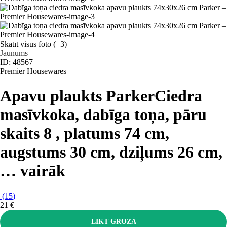
Skatīt visus foto
(+3)
Jaunums
ID: 48567
Premier Housewares
Apavu plaukts Parker
Ciedra
masīvkoka, dabīga toņa, pāru
skaits 8 , platums 74 cm,
augstums 30 cm, dziļums 26 cm
,
…
vairāk
(
15
)
21 €
LIKT GROZĀ