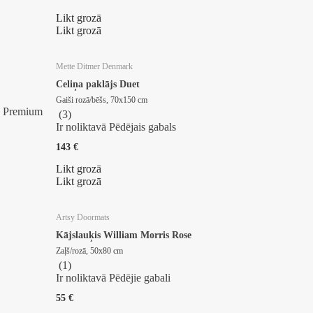
Likt grozā
Likt grozā
Mette Ditmer Denmark
Celiņa paklājs Duet
Gaiši rozā/bēšs, 70x150 cm
Premium
(
3
)
Ir noliktavā
Pēdējais gabals
143 €
Likt grozā
Likt grozā
Artsy Doormats
Kājslauķis William Morris Rose
Zaļš/rozā, 50x80 cm
(
1
)
Ir noliktavā
Pēdējie gabali
55 €