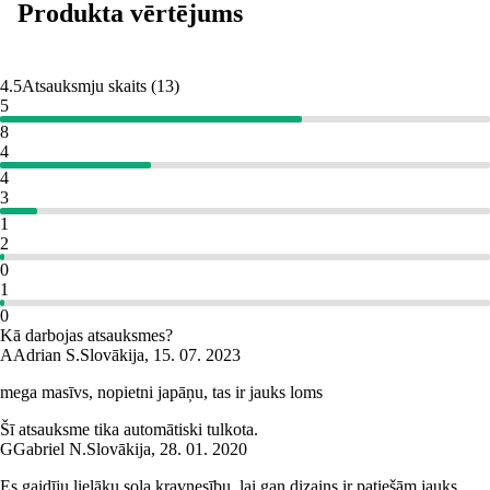
Produkta vērtējums
4.5
Atsauksmju skaits
(
13
)
5
8
4
4
3
1
2
0
1
0
Kā darbojas atsauksmes?
A
Adrian S.
Slovākija
,
15. 07. 2023
mega masīvs, nopietni japāņu, tas ir jauks loms
Šī atsauksme tika automātiski tulkota.
G
Gabriel N.
Slovākija
,
28. 01. 2020
Es gaidīju lielāku sola kravnesību, lai gan dizains ir patiešām jauks.