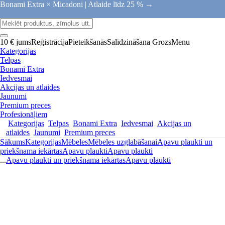
Bonami Extra × Micadoni |
Atlaide līdz 25 % →
10 € jums
Reģistrācija
Pieteikšanās
Salīdzināšana
Grozs
Menu
Kategorijas
Telpas
Bonami Extra
Iedvesmai
Akcijas un atlaides
Jaunumi
Premium preces
Profesionāļiem
Kategorijas
Telpas
Bonami Extra
Iedvesmai
Akcijas un
atlaides
Jaunumi
Premium preces
Sākums
Kategorijas
Mēbeles
Mēbeles uzglabāšanai
Apavu plaukti un
priekšnama iekārtas
Apavu plaukti
Apavu plaukti
...
Apavu plaukti un priekšnama iekārtas
Apavu plaukti