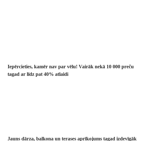
Summer Sale:
līdz pat 40%
atlaide
Iepērcieties, kamēr nav par vēlu! Vairāk nekā 10 000 preču
tagad ar līdz pat 40% atlaidi
Dārzs izdevīgāk
Jauns dārza, balkona un terases aprīkojums tagad izdevīgāk