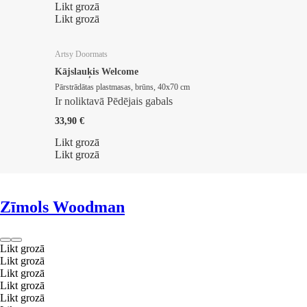
Likt grozā
Likt grozā
Artsy Doormats
Kājslauķis Welcome
Pārstrādātas plastmasas, brūns, 40x70 cm
Ir noliktavā
Pēdējais gabals
33,90 €
Likt grozā
Likt grozā
Zīmols Woodman
Likt grozā
Likt grozā
Likt grozā
Likt grozā
Likt grozā