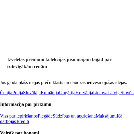
Premium
izdevīgāk
Izvēlētas premium kolekcijas jūsu mājām tagad par
izdevīgākām cenām
Jūs gaida plašs mājas preču klāsts un daudzas iedvesmojošas idejas.
Čehija
Polija
Slovākija
Rumānija
Ungārija
Horvātija
Lietuva
Latvija
Slovēn
Informācija par pirkumu
Viss par iepirkšanos
Piegāde
Sūdzības un atgriešana
Maksājumi
Kā
darbojas kredīti
Vairāk par bonami