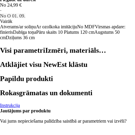
No 24,99 €
·
No O 01. 09.
Vairāk
Atverams/ar soliņu
Ar ozolkoka imitāciju
No MDF
Virsmas apdare:
finieris
Dabīga toņa
Pāru skaits 10
Platums 120 cm
Augstums 50
cm
Dziļums 36 cm
Visi parametri
Izmēri, materiāls…
Atklājiet visu NewEst klāstu
Papildu produkti
Rokasgrāmatas un dokumenti
Instrukcija
Jautājums par produktu
Vai jums nepieciešama palīdzība saistībā ar parametriem vai izvēli?