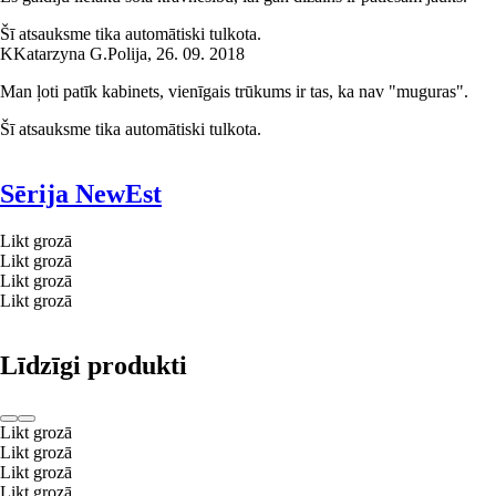
Šī atsauksme tika automātiski tulkota.
K
Katarzyna G.
Polija
,
26. 09. 2018
Man ļoti patīk kabinets, vienīgais trūkums ir tas, ka nav "muguras".
Šī atsauksme tika automātiski tulkota.
Sērija NewEst
Likt grozā
Likt grozā
Likt grozā
Likt grozā
Līdzīgi produkti
Likt grozā
Likt grozā
Likt grozā
Likt grozā