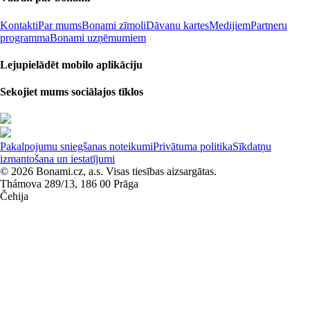
Kontakti
Par mums
Bonami zīmoli
Dāvanu kartes
Medijiem
Partneru
programma
Bonami uzņēmumiem
Lejupielādēt mobilo aplikāciju
Sekojiet mums sociālajos tīklos
Pakalpojumu sniegšanas noteikumi
Privātuma politika
Sīkdatņu
izmantošana un iestatījumi
© 2026 Bonami.cz, a.s. Visas tiesības aizsargātas.
Thámova 289/13, 186 00 Prāga
Čehija