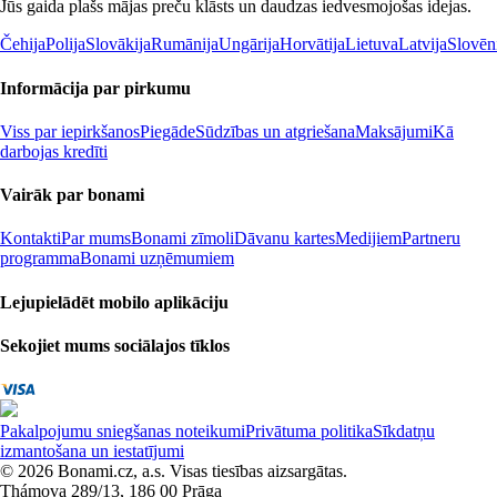
Jūs gaida plašs mājas preču klāsts un daudzas iedvesmojošas idejas.
Čehija
Polija
Slovākija
Rumānija
Ungārija
Horvātija
Lietuva
Latvija
Slovēn
Informācija par pirkumu
Viss par iepirkšanos
Piegāde
Sūdzības un atgriešana
Maksājumi
Kā
darbojas kredīti
Vairāk par bonami
Kontakti
Par mums
Bonami zīmoli
Dāvanu kartes
Medijiem
Partneru
programma
Bonami uzņēmumiem
Lejupielādēt mobilo aplikāciju
Sekojiet mums sociālajos tīklos
Pakalpojumu sniegšanas noteikumi
Privātuma politika
Sīkdatņu
izmantošana un iestatījumi
© 2026 Bonami.cz, a.s. Visas tiesības aizsargātas.
Thámova 289/13, 186 00 Prāga