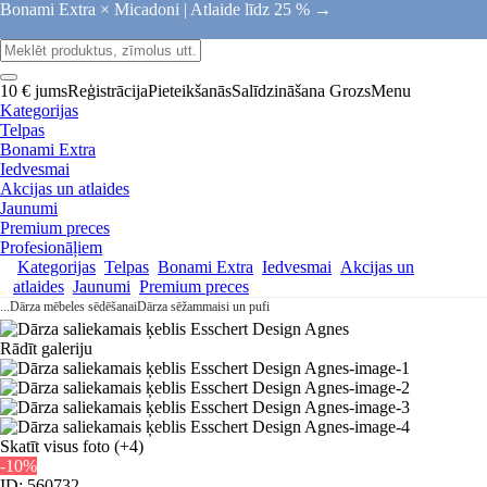
Bonami Extra × Micadoni |
Atlaide līdz 25 % →
10 € jums
Reģistrācija
Pieteikšanās
Salīdzināšana
Grozs
Menu
Kategorijas
Telpas
Bonami Extra
Iedvesmai
Akcijas un atlaides
Jaunumi
Premium preces
Profesionāļiem
Kategorijas
Telpas
Bonami Extra
Iedvesmai
Akcijas un
atlaides
Jaunumi
Premium preces
...
Dārza mēbeles sēdēšanai
Dārza sēžammaisi un pufi
Rādīt galeriju
Skatīt visus foto
(+4)
-10%
ID: 560732