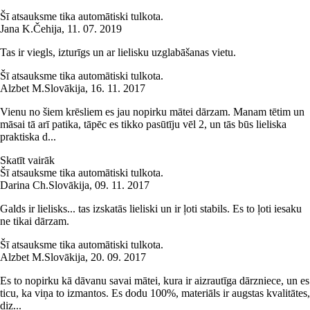
Šī atsauksme tika automātiski tulkota.
Jana K.
Čehija
,
11. 07. 2019
Tas ir viegls, izturīgs un ar lielisku uzglabāšanas vietu.
Šī atsauksme tika automātiski tulkota.
Alzbet M.
Slovākija
,
16. 11. 2017
Vienu no šiem krēsliem es jau nopirku mātei dārzam. Manam tētim un
māsai tā arī patika, tāpēc es tikko pasūtīju vēl 2, un tās būs lieliska
praktiska d...
Skatīt vairāk
Šī atsauksme tika automātiski tulkota.
Darina Ch.
Slovākija
,
09. 11. 2017
Galds ir lielisks... tas izskatās lieliski un ir ļoti stabils. Es to ļoti iesaku
ne tikai dārzam.
Šī atsauksme tika automātiski tulkota.
Alzbet M.
Slovākija
,
20. 09. 2017
Es to nopirku kā dāvanu savai mātei, kura ir aizrautīga dārzniece, un es
ticu, ka viņa to izmantos. Es dodu 100%, materiāls ir augstas kvalitātes,
diz...