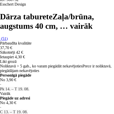
Esschert Design
Dārza taburete
Zaļa/brūna,
augstums 40 cm
, …
vairāk
(
51
)
Pārbaudīta kvalitāte
37,70 €
Sākotnēji
42 €
Ietaupiet 4,30 €
Likt grozā
Noliktavā > 5 gab., ko varam piegādāt nekavējoties
Prece ir noliktavā,
piegādājam nekavējoties
Personīgā piegāde
No 3,90 €
·
Pk 14. – T 19. 08.
Vairāk
Piegāde uz adresi
No 4,30 €
·
C 13. – T 19. 08.