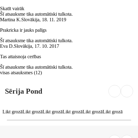
Skatīt vairāk
Šī atsauksme tika automātiski tulkota.
Martina K.
Slovākija
,
18. 11. 2019
Prakricka ir jauks palīgs
Šī atsauksme tika automātiski tulkota.
Eva D.
Slovākija
,
17. 10. 2017
Tas attaisnoja cerības
Šī atsauksme tika automātiski tulkota.
visas atsauksmes
(
12
)
Sērija Pond
Likt grozā
Likt grozā
Likt grozā
Likt grozā
Likt grozā
Likt grozā