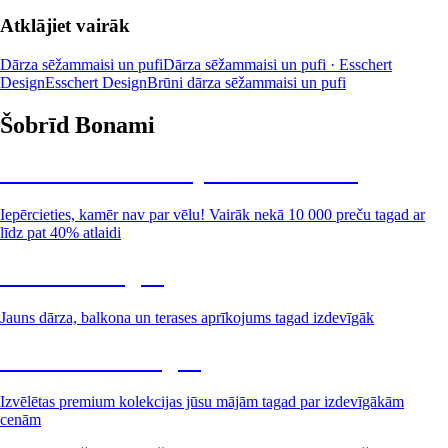
Atklājiet vairāk
Dārza sēžammaisi un pufi
Dārza sēžammaisi un pufi · Esschert
Design
Esschert Design
Brūni dārza sēžammaisi un pufi
Šobrīd Bonami
Summer Sale: līdz pat 40% atlaide
Iepērcieties, kamēr nav par vēlu! Vairāk nekā 10 000 preču tagad ar
līdz pat 40% atlaidi
Dārzs izdevīgāk
Jauns dārza, balkona un terases aprīkojums tagad izdevīgāk
Premium izdevīgāk
Izvēlētas premium kolekcijas jūsu mājām tagad par izdevīgākām
cenām