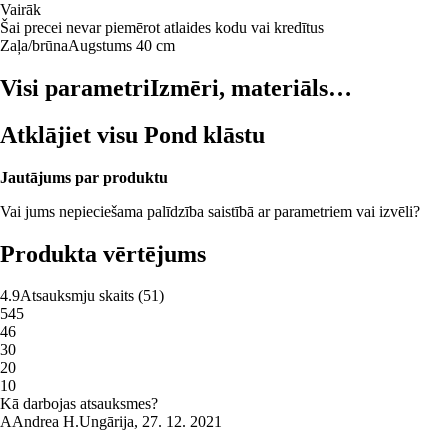
Vairāk
Šai precei nevar piemērot atlaides kodu vai kredītus
Zaļa/brūna
Augstums 40 cm
Visi parametri
Izmēri, materiāls…
Atklājiet visu Pond klāstu
Jautājums par produktu
Vai jums nepieciešama palīdzība saistībā ar parametriem vai izvēli?
Produkta vērtējums
4.9
Atsauksmju skaits
(
51
)
5
45
4
6
3
0
2
0
1
0
Kā darbojas atsauksmes?
A
Andrea H.
Ungārija
,
27. 12. 2021