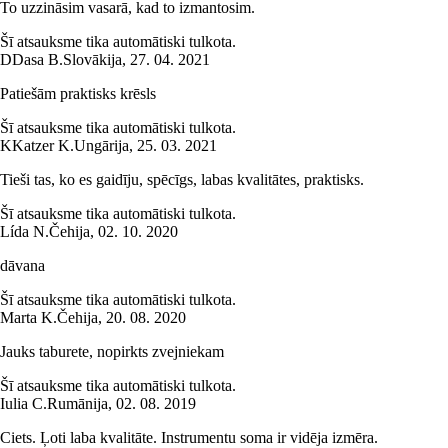
To uzzināsim vasarā, kad to izmantosim.
Šī atsauksme tika automātiski tulkota.
D
Dasa B.
Slovākija
,
27. 04. 2021
Patiešām praktisks krēsls
Šī atsauksme tika automātiski tulkota.
K
Katzer K.
Ungārija
,
25. 03. 2021
Tieši tas, ko es gaidīju, spēcīgs, labas kvalitātes, praktisks.
Šī atsauksme tika automātiski tulkota.
Lída N.
Čehija
,
02. 10. 2020
dāvana
Šī atsauksme tika automātiski tulkota.
Marta K.
Čehija
,
20. 08. 2020
Jauks taburete, nopirkts zvejniekam
Šī atsauksme tika automātiski tulkota.
Iulia C.
Rumānija
,
02. 08. 2019
Ciets. Ļoti laba kvalitāte. Instrumentu soma ir vidēja izmēra.