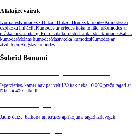
Atklājiet vairāk
Kumodes
Kumodes · Hübsch
Hübsch
Brūnas kumodes
Kumodes ar
ozolkoka imitāciju
Kumodes ar priedes koka imitāciju
Kumodes ar
dižskābarža imitāciju
Retro stila kumodes
Lauku stila kumodes
Baltas
kumodes
Melnas kumodes
Masīvkoka kumodes
Kumodes ar
atvilktnēm
Augstas kumodes
Šobrīd Bonami
Summer Sale: līdz pat 40% atlaide
Iepērcieties, kamēr nav par vēlu! Vairāk nekā 10 000 preču tagad ar
līdz pat 40% atlaidi
Dārzs izdevīgāk
Jauns dārza, balkona un terases aprīkojums tagad izdevīgāk
Premium izdevīgāk