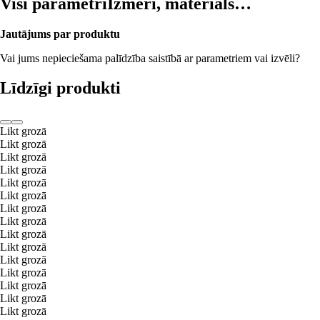
Visi parametri
Izmēri, materiāls…
Jautājums par produktu
Vai jums nepieciešama palīdzība saistībā ar parametriem vai izvēli?
Līdzīgi produkti
Likt grozā
Likt grozā
Likt grozā
Likt grozā
Likt grozā
Likt grozā
Likt grozā
Likt grozā
Likt grozā
Likt grozā
Likt grozā
Likt grozā
Likt grozā
Likt grozā
Likt grozā