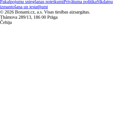
Pakalpojumu sniegšanas noteikumi
Privātuma politika
Sīkdatņu
izmantošana un iestatījumi
© 2026 Bonami.cz, a.s. Visas tiesības aizsargātas.
Thámova 289/13, 186 00 Prāga
Čehija