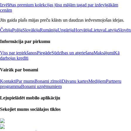
Izvēlētas premium kolekcijas jūsu mājām tagad par izdevīgākām
cenām
Jūs gaida plašs mājas preču klāsts un daudzas iedvesmojošas idejas.
Čehija
Polija
Slovākija
Rumānija
Ungārija
Horvātija
Lietuva
Latvija
Slovēn
Informācija par pirkumu
Viss par iepirkšanos
Piegāde
Sūdzības un atgriešana
Maksājumi
Kā
darbojas kredīti
Vairāk par bonami
Kontakti
Par mums
Bonami zīmoli
Dāvanu kartes
Medijiem
Partneru
programma
Bonami uzņēmumiem
Lejupielādēt mobilo aplikāciju
Sekojiet mums sociālajos tīklos