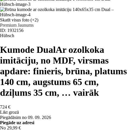
Skatīt visus foto
(+2)
Premium
Jaunums
ID: 1932156
Hübsch
Kumode Dual
Ar ozolkoka
imitāciju, no MDF, virsmas
apdare: finieris, brūna, platums
140 cm, augstums 65 cm,
dziļums 35 cm
, …
vairāk
724 €
Likt grozā
Piegādāsim no 09. 09. 2026
Piegāde uz adresi
No 29,99 €