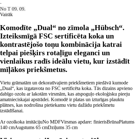
·
No T 09. 09.
Vairāk
Komodīte „Dual“ no zīmola „Hübsch“.
Izteiksmīgā FSC sertificēta koka un
kontrastējošo toņu kombinācija katrai
telpai piešķirs rotaļīgu eleganci un
vienlaikus radīs ideālu vietu, kur izstādīt
mīļākos priekšmetus.
Vietu grāmatām un dekoratīvajiem priekšmetiem piedāvā kumode
„Dual“, kas izgatavota no FSC sertificēta koka. Tās dizains apvieno
dabīgo ozolu ar lakotām virsmām, kas atspoguļo ekoloģisku pieeju
amatnieciskajai apstrādei. Komodē ir platas un izturīgas plauktu
plātnes, kas nodrošina pietiekamu vietu dažādu priekšmetu
izstādīšanai.
Ar ozolkoka imitāciju
No MDF
Virsmas apdare: finieris
Brūna
Platums
140 cm
Augstums 65 cm
Dziļums 35 cm