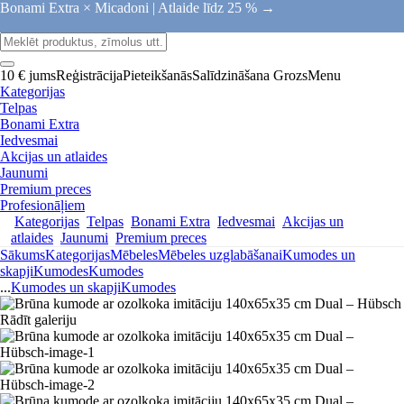
Bonami Extra × Micadoni |
Atlaide līdz 25 % →
10 € jums
Reģistrācija
Pieteikšanās
Salīdzināšana
Grozs
Menu
Kategorijas
Telpas
Bonami Extra
Iedvesmai
Akcijas un atlaides
Jaunumi
Premium preces
Profesionāļiem
Kategorijas
Telpas
Bonami Extra
Iedvesmai
Akcijas un
atlaides
Jaunumi
Premium preces
Sākums
Kategorijas
Mēbeles
Mēbeles uzglabāšanai
Kumodes un
skapji
Kumodes
Kumodes
...
Kumodes un skapji
Kumodes
Rādīt galeriju