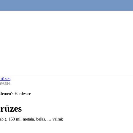
rūzes
693584
tlemen's Hardware
rūzes
ab.), 150 ml, metāla, bēšas
, …
vairāk