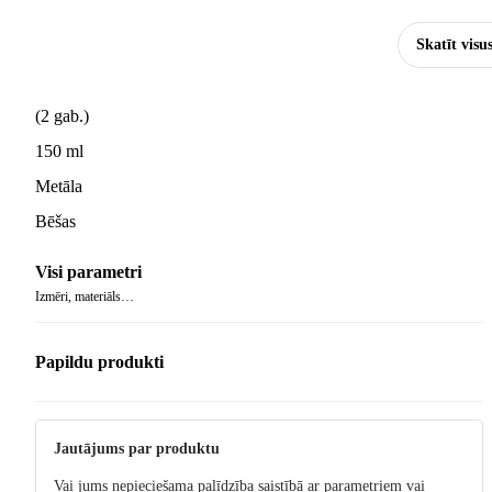
Skatīt visu
(2 gab.)
150 ml
Metāla
Bēšas
Visi parametri
Izmēri, materiāls…
Papildu produkti
Jautājums par produktu
Vai jums nepieciešama palīdzība saistībā ar parametriem vai