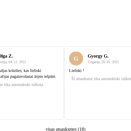
Olga Z.
Gyorgy G.
G
ehija
,
04. 12. 2022
Ungārija
,
28. 01. 2021
ljas krūzītes, kas lieliski
Lieliski !
afijas pagatavošanai ārpus telpām.
Šī atsauksme tika automātiski tulkot
e tika automātiski tulkota.
visas atsauksmes
(
18
)