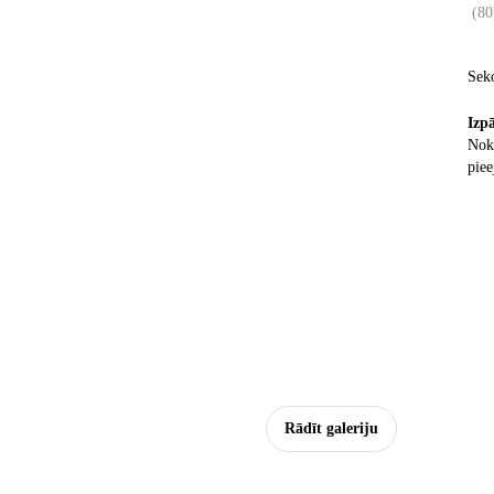
(
80
Sek
Izp
Nokl
piee
Rādīt galeriju