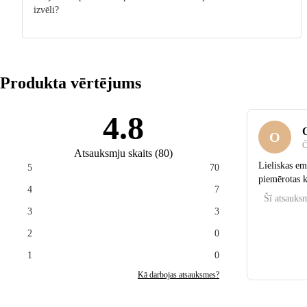
izvēli?
Produkta vērtējums
4.8
O
Č
Atsauksmju skaits
(
80
)
Lieliskas ema
5
70
piemērotas k
4
7
Šī atsauksm
3
3
2
0
1
0
Kā darbojas atsauksmes?