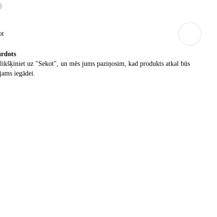
)
ot
ārdots
ikšķiniet uz "Sekot", un mēs jums paziņosim, kad produkts atkal būs
jams iegādei.