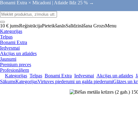
Bonami Extra × Micadoni |
Atlaide līdz 25 % →
10 € jums
Reģistrācija
Pieteikšanās
Salīdzināšana
Grozs
Menu
Kategorijas
Telpas
Bonami Extra
Iedvesmai
Akcijas un atlaides
Jaunumi
Premium preces
Profesionāļiem
Kategorijas
Telpas
Bonami Extra
Iedvesmai
Akcijas un atlaides
J
Sākums
Kategorijas
Virtuves piederumi un galda piederumi
Glāzes un kr