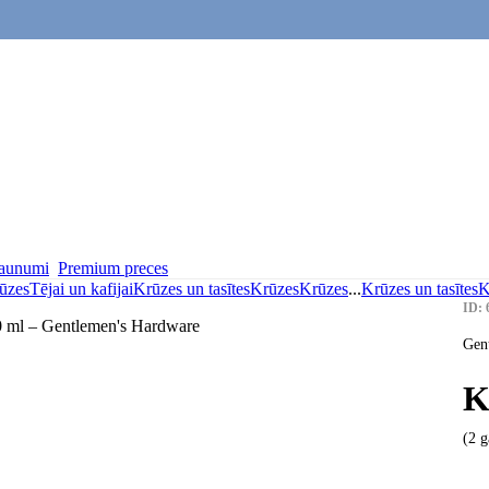
aunumi
Premium preces
ūzes
Tējai un kafijai
Krūzes un tasītes
Krūzes
Krūzes
...
Krūzes un tasītes
K
ID: 
Gen
K
(2 g