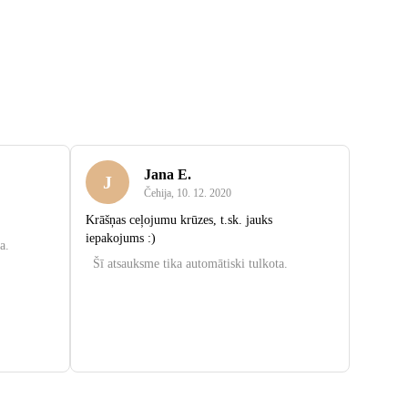
Jana E.
J
Čehija
,
10. 12. 2020
Krāšņas ceļojumu krūzes, t.sk. jauks
iepakojums :)
a.
Šī atsauksme tika automātiski tulkota.