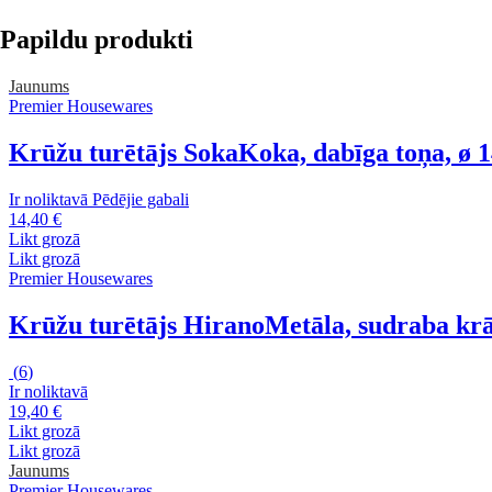
Papildu produkti
Jaunums
Premier Housewares
Krūžu turētājs Soka
Koka, dabīga toņa, ø 
Ir noliktavā
Pēdējie gabali
14,40 €
Likt grozā
Likt grozā
Premier Housewares
Krūžu turētājs Hirano
Metāla, sudraba krā
(
6
)
Ir noliktavā
19,40 €
Likt grozā
Likt grozā
Jaunums
Premier Housewares