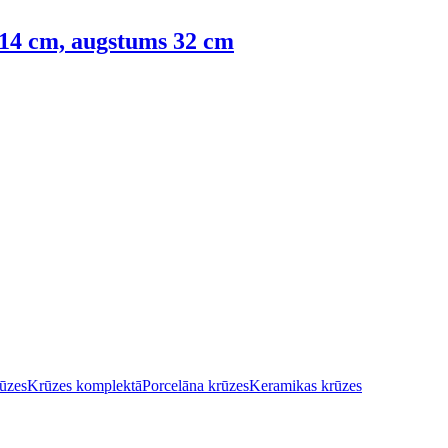
 14 cm, augstums 32 cm
ūzes
Krūzes komplektā
Porcelāna krūzes
Keramikas krūzes