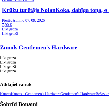
Krūžu turētājs Nolan
Koka, dabīga toņa, ø
Piegādāsim no 07. 09. 2026
7,90 €
Likt grozā
Likt grozā
Zīmols Gentlemen's Hardware
Likt grozā
Likt grozā
Likt grozā
Likt grozā
Atklājiet vairāk
Krūzes
Krūzes · Gentlemen's Hardware
Gentlemen's Hardware
Bēšas kr
Šobrīd Bonami