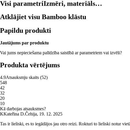
Visi parametri
Izmēri, materiāls…
Atklājiet visu Bamboo klāstu
Papildu produkti
Jautājums par produktu
Vai jums nepieciešama palīdzība saistībā ar parametriem vai izvēli?
Produkta vērtējums
4.9
Atsauksmju skaits
(
52
)
5
48
4
2
3
2
2
0
1
0
Kā darbojas atsauksmes?
K
Kateřina D.
Čehija
,
19. 12. 2025
Tas ir lieliski, es to iegādājos jau otro reizi. Rokturi to lieliski notur viet