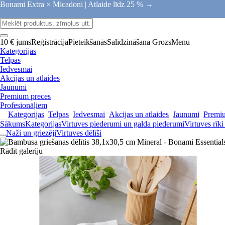
Bonami Extra × Micadoni |
Atlaide līdz 25 % →
10 € jums
Reģistrācija
Pieteikšanās
Salīdzināšana
Grozs
Menu
Kategorijas
Telpas
Iedvesmai
Akcijas un atlaides
Jaunumi
Premium preces
Profesionāļiem
Kategorijas
Telpas
Iedvesmai
Akcijas un atlaides
Jaunumi
Premi
Sākums
Kategorijas
Virtuves piederumi un galda piederumi
Virtuves rīk
...
Naži un griezēji
Virtuves dēlīši
Rādīt galeriju