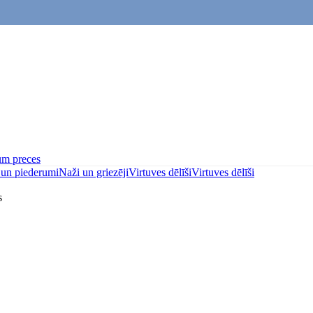
um preces
i un piederumi
Naži un griezēji
Virtuves dēlīši
Virtuves dēlīši