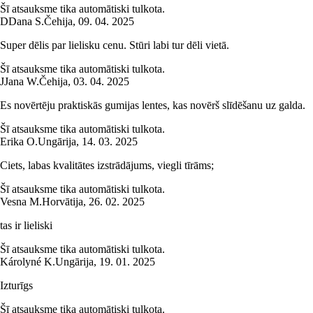
Šī atsauksme tika automātiski tulkota.
D
Dana S.
Čehija
,
09. 04. 2025
Super dēlis par lielisku cenu. Stūri labi tur dēli vietā.
Šī atsauksme tika automātiski tulkota.
J
Jana W.
Čehija
,
03. 04. 2025
Es novērtēju praktiskās gumijas lentes, kas novērš slīdēšanu uz galda.
Šī atsauksme tika automātiski tulkota.
Erika O.
Ungārija
,
14. 03. 2025
Ciets, labas kvalitātes izstrādājums, viegli tīrāms;
Šī atsauksme tika automātiski tulkota.
Vesna M.
Horvātija
,
26. 02. 2025
tas ir lieliski
Šī atsauksme tika automātiski tulkota.
Károlyné K.
Ungārija
,
19. 01. 2025
Izturīgs
Šī atsauksme tika automātiski tulkota.