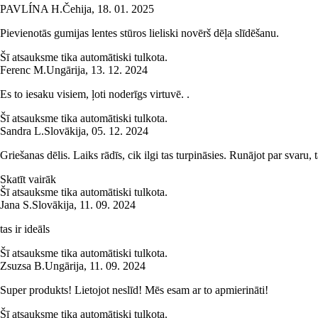
PAVLÍNA H.
Čehija
,
18. 01. 2025
Pievienotās gumijas lentes stūros lieliski novērš dēļa slīdēšanu.
Šī atsauksme tika automātiski tulkota.
Ferenc M.
Ungārija
,
13. 12. 2024
Es to iesaku visiem, ļoti noderīgs virtuvē. .
Šī atsauksme tika automātiski tulkota.
Sandra L.
Slovākija
,
05. 12. 2024
Griešanas dēlis. Laiks rādīs, cik ilgi tas turpināsies. Runājot par svaru, t
Skatīt vairāk
Šī atsauksme tika automātiski tulkota.
Jana S.
Slovākija
,
11. 09. 2024
tas ir ideāls
Šī atsauksme tika automātiski tulkota.
Zsuzsa B.
Ungārija
,
11. 09. 2024
Super produkts! Lietojot neslīd! Mēs esam ar to apmierināti!
Šī atsauksme tika automātiski tulkota.