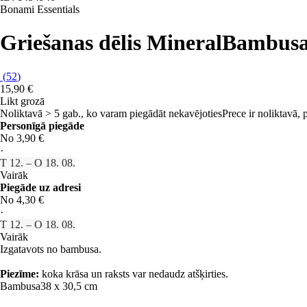
Bonami Essentials
Griešanas dēlis Mineral
Bambusa,
(
52
)
15,90 €
Likt grozā
Noliktavā > 5 gab., ko varam piegādāt nekavējoties
Prece ir noliktavā,
Personīgā piegāde
No 3,90 €
·
T 12. – O 18. 08.
Vairāk
Piegāde uz adresi
No 4,30 €
·
T 12. – O 18. 08.
Vairāk
Izgatavots no bambusa.
Piezīme:
koka krāsa un raksts var nedaudz atšķirties.
Bambusa
38 x 30,5 cm