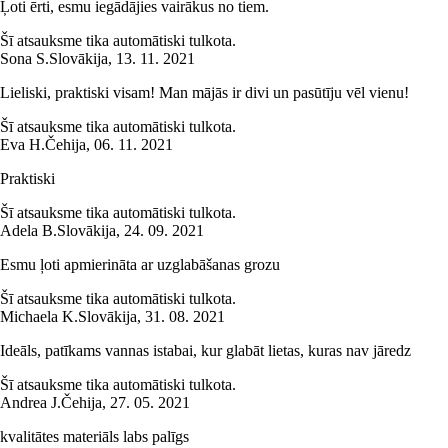
Ļoti ērti, esmu iegādājies vairākus no tiem.
Šī atsauksme tika automātiski tulkota.
Sona S.
Slovākija
,
13. 11. 2021
Lieliski, praktiski visam! Man mājās ir divi un pasūtīju vēl vienu!
Šī atsauksme tika automātiski tulkota.
Eva H.
Čehija
,
06. 11. 2021
Praktiski
Šī atsauksme tika automātiski tulkota.
Adela B.
Slovākija
,
24. 09. 2021
Esmu ļoti apmierināta ar uzglabāšanas grozu
Šī atsauksme tika automātiski tulkota.
Michaela K.
Slovākija
,
31. 08. 2021
Ideāls, patīkams vannas istabai, kur glabāt lietas, kuras nav jāredz
Šī atsauksme tika automātiski tulkota.
Andrea J.
Čehija
,
27. 05. 2021
kvalitātes materiāls labs palīgs