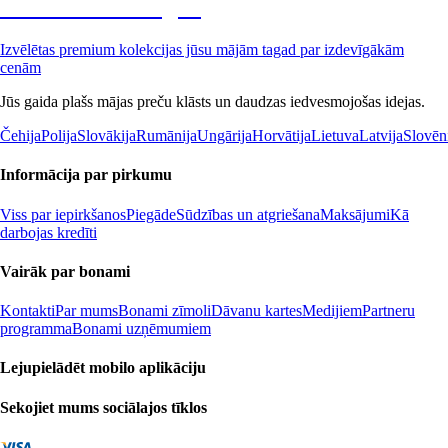
Premium izdevīgāk
Izvēlētas premium kolekcijas jūsu mājām tagad par izdevīgākām
cenām
Jūs gaida plašs mājas preču klāsts un daudzas iedvesmojošas idejas.
Čehija
Polija
Slovākija
Rumānija
Ungārija
Horvātija
Lietuva
Latvija
Slovēn
Informācija par pirkumu
Viss par iepirkšanos
Piegāde
Sūdzības un atgriešana
Maksājumi
Kā
darbojas kredīti
Vairāk par bonami
Kontakti
Par mums
Bonami zīmoli
Dāvanu kartes
Medijiem
Partneru
programma
Bonami uzņēmumiem
Lejupielādēt mobilo aplikāciju
Sekojiet mums sociālajos tīklos