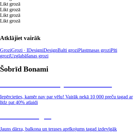
Likt grozā
Likt grozā
Likt grozā
Likt grozā
Atklājiet vairāk
Grozi
Grozi · IDesign
iDesign
Balti grozi
Plastmasas grozi
Pīti
grozi
Uzglabāšanas grozi
Šobrīd Bonami
Summer Sale: līdz pat 40% atlaide
Iepērcieties, kamēr nav par vēlu! Vairāk nekā 10 000 preču tagad ar
līdz pat 40% atlaidi
Dārzs izdevīgāk
Jauns dārza, balkona un terases aprīkojums tagad izdevīgāk