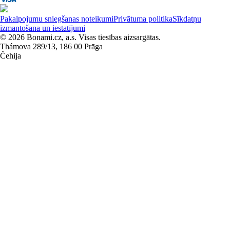
Pakalpojumu sniegšanas noteikumi
Privātuma politika
Sīkdatņu
izmantošana un iestatījumi
© 2026 Bonami.cz, a.s. Visas tiesības aizsargātas.
Thámova 289/13, 186 00 Prāga
Čehija