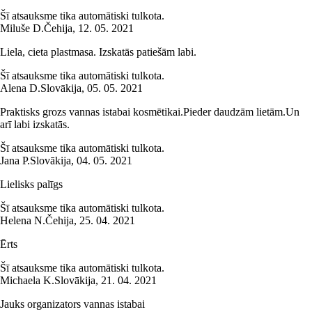
Šī atsauksme tika automātiski tulkota.
Miluše D.
Čehija
,
12. 05. 2021
Liela, cieta plastmasa. Izskatās patiešām labi.
Šī atsauksme tika automātiski tulkota.
Alena D.
Slovākija
,
05. 05. 2021
Praktisks grozs vannas istabai kosmētikai.Pieder daudzām lietām.Un
arī labi izskatās.
Šī atsauksme tika automātiski tulkota.
Jana P.
Slovākija
,
04. 05. 2021
Lielisks palīgs
Šī atsauksme tika automātiski tulkota.
Helena N.
Čehija
,
25. 04. 2021
Ērts
Šī atsauksme tika automātiski tulkota.
Michaela K.
Slovākija
,
21. 04. 2021
Jauks organizators vannas istabai