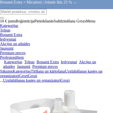
Bonami Extra × Micadoni |
Atlaide līdz 25 % →
10 € jums
Reģistrācija
Pieteikšanās
Salīdzināšana
Grozs
Menu
Kategorijas
Telpas
Bonami Extra
Iedvesmai
Akcijas un atlaides
Jaunumi
Premium preces
Profesionāļiem
Kategorijas
Telpas
Bonami Extra
Iedvesmai
Akcijas un
atlaides
Jaunumi
Premium preces
Sākums
Kategorijas
Tīrīšana un kārtošana
Uzglabāšanas kastes un
organizatori
Grozi
Grozi
...
Uzglabāšanas kastes un organizatori
Grozi