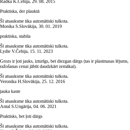
Radka K.
Čehija
,
29. 08. 2015
Praktiska, der plauktā
Šī atsauksme tika automātiski tulkota.
Monika S.
Slovākija
,
30. 01. 2019
praktiska, stabila
Šī atsauksme tika automātiski tulkota.
Lydie V.
Čehija
,
15. 11. 2023
Grozs ir ļoti jauks, izturīgs, bet diezgan dārgs (tas ir plastmasas lējums,
ražošanas cenai jābūt daudzkārt zemākai).
Šī atsauksme tika automātiski tulkota.
Veronika H.
Slovākija
,
25. 12. 2016
jauka kaste
Šī atsauksme tika automātiski tulkota.
Antal S.
Ungārija
,
04. 06. 2021
Praktisks, bet ļoti dārgs
Šī atsauksme tika automātiski tulkota.