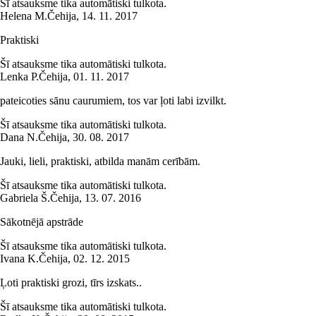
Šī atsauksme tika automātiski tulkota.
Helena M.
Čehija
,
14. 11. 2017
Praktiski
Šī atsauksme tika automātiski tulkota.
Lenka P.
Čehija
,
01. 11. 2017
pateicoties sānu caurumiem, tos var ļoti labi izvilkt.
Šī atsauksme tika automātiski tulkota.
Dana N.
Čehija
,
30. 08. 2017
Jauki, lieli, praktiski, atbilda manām cerībām.
Šī atsauksme tika automātiski tulkota.
Gabriela Š.
Čehija
,
13. 07. 2016
Sākotnējā apstrāde
Šī atsauksme tika automātiski tulkota.
Ivana K.
Čehija
,
02. 12. 2015
Ļoti praktiski grozi, tīrs izskats..
Šī atsauksme tika automātiski tulkota.