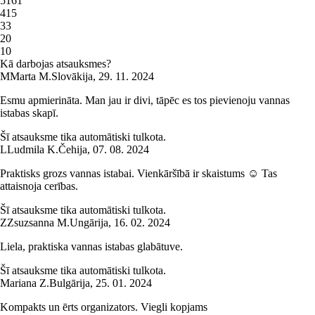
5
161
4
15
3
3
2
0
1
0
Kā darbojas atsauksmes?
M
Marta M.
Slovākija
,
29. 11. 2024
Esmu apmierināta. Man jau ir divi, tāpēc es tos pievienoju vannas
istabas skapī.
Šī atsauksme tika automātiski tulkota.
L
Ludmila K.
Čehija
,
07. 08. 2024
Praktisks grozs vannas istabai. Vienkāršībā ir skaistums ☺️ Tas
attaisnoja cerības.
Šī atsauksme tika automātiski tulkota.
Z
Zsuzsanna M.
Ungārija
,
16. 02. 2024
Liela, praktiska vannas istabas glabātuve.
Šī atsauksme tika automātiski tulkota.
Mariana Z.
Bulgārija
,
25. 01. 2024
Kompakts un ērts organizators. Viegli kopjams