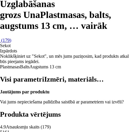
Uzglabāšanas
grozs Una
Plastmasas, balts,
augstums 13 cm
, …
vairāk
(
179
)
Sekot
Izpārdots
Noklikšķiniet uz "Sekot", un mēs jums paziņosim, kad produkts atkal
būs pieejams iegādei.
Plastmasas
Balts
Augstums 13 cm
Visi parametri
Izmēri, materiāls…
Jautājums par produktu
Vai jums nepieciešama palīdzība saistībā ar parametriem vai izvēli?
Produkta vērtējums
4.9
Atsauksmju skaits
(
179
)