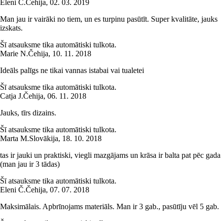
Eleni Č.
Čehija
,
02. 03. 2019
Man jau ir vairāki no tiem, un es turpinu pasūtīt. Super kvalitāte, jauks
izskats.
Šī atsauksme tika automātiski tulkota.
Marie N.
Čehija
,
10. 11. 2018
Ideāls palīgs ne tikai vannas istabai vai tualetei
Šī atsauksme tika automātiski tulkota.
Catja J.
Čehija
,
06. 11. 2018
Jauks, tīrs dizains.
Šī atsauksme tika automātiski tulkota.
Marta M.
Slovākija
,
18. 10. 2018
tas ir jauki un praktiski, viegli mazgājams un krāsa ir balta pat pēc gada
(man jau ir 3 tādas)
Šī atsauksme tika automātiski tulkota.
Eleni Č.
Čehija
,
07. 07. 2018
Maksimālais. Apbrīnojams materiāls. Man ir 3 gab., pasūtīju vēl 5 gab.