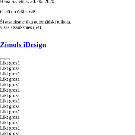
Hana S.
Čehija
,
20. 06. 2020
Cietā un ērtā kastē.
Šī atsauksme tika automātiski tulkota.
visas atsauksmes
(
54
)
Zīmols iDesign
Likt grozā
Likt grozā
Likt grozā
Likt grozā
Likt grozā
Likt grozā
Likt grozā
Likt grozā
Likt grozā
Likt grozā
Likt grozā
Likt grozā
Likt grozā
Likt grozā