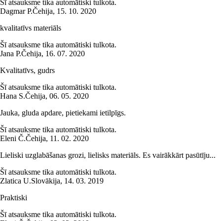
Šī atsauksme tika automātiski tulkota.
Dagmar P.
Čehija
,
15. 10. 2020
kvalitatīvs materiāls
Šī atsauksme tika automātiski tulkota.
Jana P.
Čehija
,
16. 07. 2020
Kvalitatīvs, gudrs
Šī atsauksme tika automātiski tulkota.
Hana S.
Čehija
,
06. 05. 2020
Jauka, gluda apdare, pietiekami ietilpīgs.
Šī atsauksme tika automātiski tulkota.
Eleni Č.
Čehija
,
11. 02. 2020
Lieliski uzglabāšanas grozi, lielisks materiāls. Es vairākkārt pasūtīju...
Šī atsauksme tika automātiski tulkota.
Zlatica U.
Slovākija
,
14. 03. 2019
Praktiski
Šī atsauksme tika automātiski tulkota.