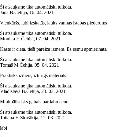
Šī atsauksme tika automātiski tulkota.
Jana B.
Čehija
,
16. 04. 2021
Vienkāršs, labi izskatās, jauks vannas istabas piederums
Šī atsauksme tika automātiski tulkota.
Monika H.
Čehija
,
07. 04. 2021
Kaste ir cieta, tieši pareizā izmēra. Es esmu apmierināts.
Šī atsauksme tika automātiski tulkota.
Tomáš M.
Čehija
,
05. 04. 2021
Praktisks izmērs, izturīgs materiāls
Šī atsauksme tika automātiski tulkota.
Vladislava B.
Čehija
,
23. 03. 2021
Minimālistisks gabals par labu cenu.
Šī atsauksme tika automātiski tulkota.
Tatiana H.
Slovākija
,
12. 03. 2021
labi