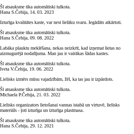
Šī atsauksme tika automātiski tulkota.
Hana S.
Čehija
,
14. 03. 2023
Izturīga kvalitātes kaste, var nest lielāku svaru. Iegādāts atkārtoti.
Šī atsauksme tika automātiski tulkota.
Hana S.
Čehija
,
09. 08. 2022
Labāka plauktu meklēšana, nekas neizkrīt, kad izņemat lietas no
aizmugurējā nodalījuma. Man jau ir vairākas šādas kastes.
Šī atsauksme tika automātiski tulkota.
Iveta V.
Čehija
,
19. 06. 2022
Lielisks izmērs mūsu vajadzībām, žēl, ka tas jau ir izpārdots.
Šī atsauksme tika automātiski tulkota.
Michaela P.
Čehija
,
21. 03. 2022
Lielisks organizators lietošanai vannas istabā un virtuvē, lielisks
materiāls - ļoti izturīga un izturīga plastmasa.
Šī atsauksme tika automātiski tulkota.
Hana S.
Čehija
,
29. 12. 2021