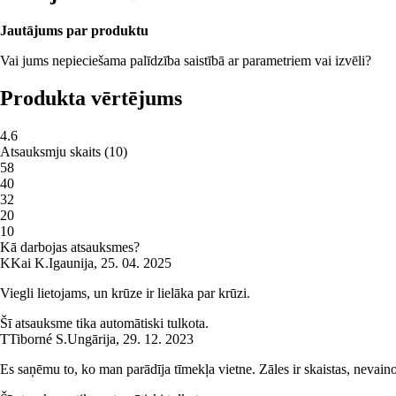
Jautājums par produktu
Vai jums nepieciešama palīdzība saistībā ar parametriem vai izvēli?
Produkta vērtējums
4.6
Atsauksmju skaits
(
10
)
5
8
4
0
3
2
2
0
1
0
Kā darbojas atsauksmes?
K
Kai K.
Igaunija
,
25. 04. 2025
Viegli lietojams, un krūze ir lielāka par krūzi.
Šī atsauksme tika automātiski tulkota.
T
Tiborné S.
Ungārija
,
29. 12. 2023
Es saņēmu to, ko man parādīja tīmekļa vietne. Zāles ir skaistas, nevain