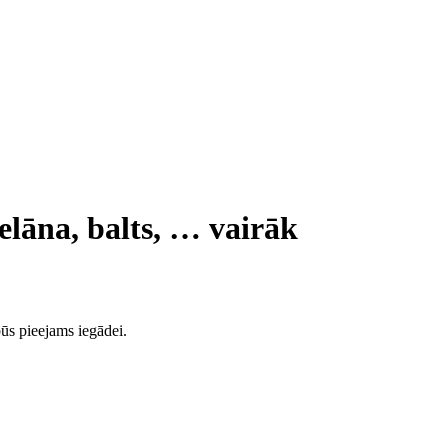
elāna, balts
, …
vairāk
ūs pieejams iegādei.