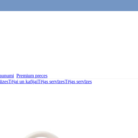
aunumi
Premium preces
ūzes
Tējai un kafijai
Tējas servīzes
Tējas servīzes