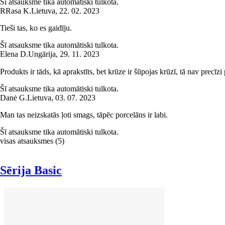
Šī atsauksme tika automātiski tulkota.
R
Rasa K.
Lietuva
,
22. 02. 2023
Tieši tas, ko es gaidīju.
Šī atsauksme tika automātiski tulkota.
Elena D.
Ungārija
,
29. 11. 2023
Produkts ir tāds, kā aprakstīts, bet krūze ir šūpojas krūzī, tā nav precī
Šī atsauksme tika automātiski tulkota.
Danė G.
Lietuva
,
03. 07. 2023
Man tas neizskatās ļoti smags, tāpēc porcelāns ir labi.
Šī atsauksme tika automātiski tulkota.
visas atsauksmes
(
5
)
Sērija Basic