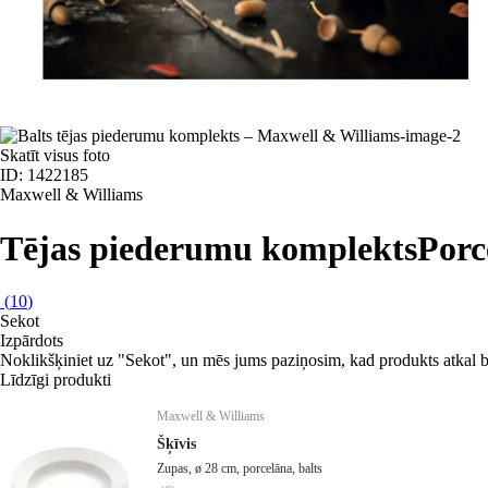
Skatīt visus foto
ID: 1422185
Maxwell & Williams
Tējas piederumu komplekts
Porc
(
10
)
Sekot
Izpārdots
Noklikšķiniet uz "Sekot", un mēs jums paziņosim, kad produkts atkal b
Līdzīgi produkti
Maxwell & Williams
Šķīvis
Zupas, ø 28 cm, porcelāna, balts