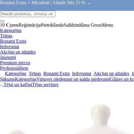
Bonami Extra × Micadoni |
Atlaide līdz 25 % →
10 € jums
Reģistrācija
Pieteikšanās
Salīdzināšana
Grozs
Menu
Kategorijas
Telpas
Bonami Extra
Iedvesmai
Akcijas un atlaides
Jaunumi
Premium preces
Profesionāļiem
Kategorijas
Telpas
Bonami Extra
Iedvesmai
Akcijas un atlaides
J
Sākums
Kategorijas
Virtuves piederumi un galda piederumi
Glāzes un kr
...
Tējai un kafijai
Tējas servīzes