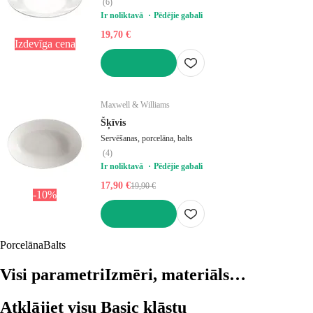
(
6
)
Ir noliktavā
Pēdējie gabali
19,70 €
Izdevīga cena
LIKT GROZĀ
Maxwell & Williams
Šķīvis
Servēšanas, porcelāna, balts
(
4
)
Ir noliktavā
Pēdējie gabali
17,90 €
19,90 €
-10%
LIKT GROZĀ
Porcelāna
Balts
Visi parametri
Izmēri, materiāls…
Atklājiet visu Basic klāstu