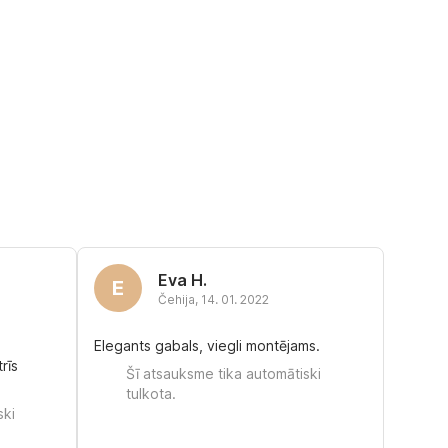
Eva H.
E
Čehija
,
14. 01. 2022
Elegants gabals, viegli montējams.
rīs
Šī atsauksme tika automātiski
tulkota.
ski