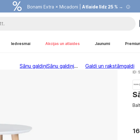
Bonami Extra × Micadoni |
Atlaide līdz 25 % →
Iedvesmai
Akcijas un atlaides
Jaunumi
Premiu
Sānu galdiņi
Sānu galdiņi
...
Galdi un rakstāmgaldi
ID:
S
Bal
16