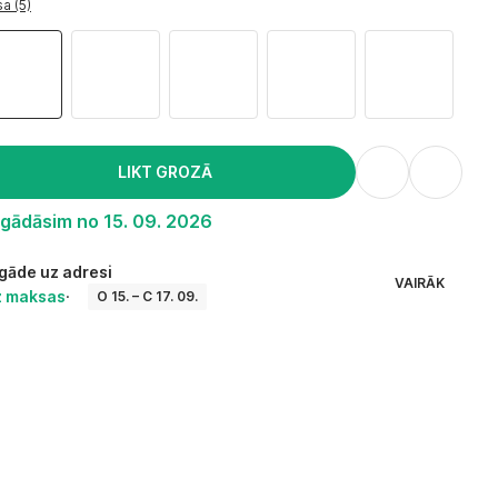
a (5)
LIKT GROZĀ
egādāsim no 15. 09. 2026
gāde uz adresi
VAIRĀK
z maksas
·
O 15. – C 17. 09.