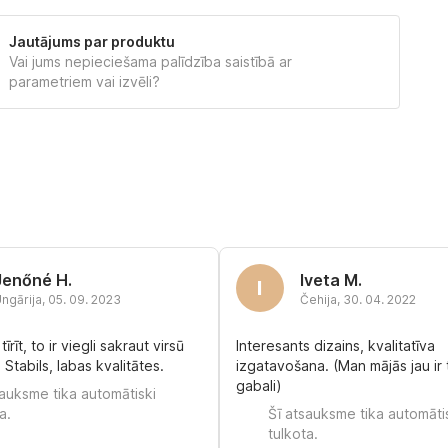
Jautājums par produktu
Vai jums nepieciešama palīdzība saistībā ar
parametriem vai izvēli?
Jenőné H.
Iveta M.
I
ngārija
,
05. 09. 2023
Čehija
,
30. 04. 2022
 tīrīt, to ir viegli sakraut virsū
Interesants dizains, kvalitatīva
Stabils, labas kvalitātes.
izgatavošana. (Man mājās jau ir t
gabali)
sauksme tika automātiski
a.
Šī atsauksme tika automāti
tulkota.