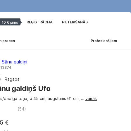
REĢISTRĀCIJA
PIETEIKŠANĀS
10 € jums
m preces
Profesionāļiem
Sānu galdiņi
 513874
Ragaba
ānu galdiņš Ufo
ts/dabīga toņa, ø 45 cm, augstums 61 cm
, …
vairāk
(
54
)
5 €