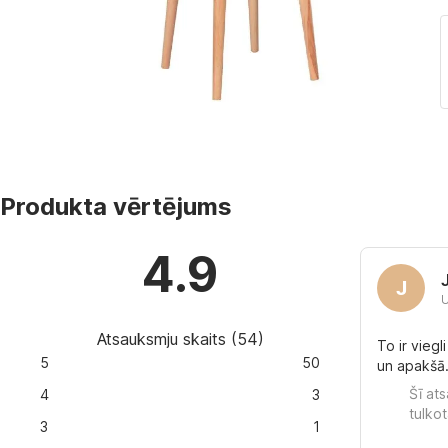
Produkta vērtējums
4.9
J
U
Atsauksmju skaits
(
54
)
To ir viegli
5
50
un apakšā. 
Šī at
4
3
tulkot
3
1