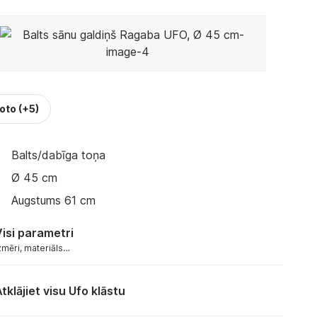
foto
(+5)
Balts/dabīga toņa
Ø 45 cm
Augstums 61 cm
isi parametri
zmēri, materiāls…
tklājiet visu Ufo klāstu