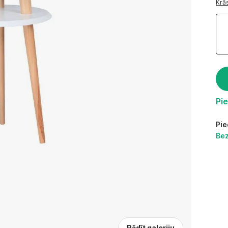
Krās
Pi
Pie
Be
Rādīt galeriju