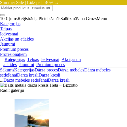
Summer Sale |
Līdz pat –40% →
10 € jums
Reģistrācija
Pieteikšanās
Salīdzināšana
Grozs
Menu
Kategorijas
Telpas
Iedvesmai
Akcijas un atlaides
Jaunumi
Premium preces
Profesionāļiem
Kategorijas
Telpas
Iedvesmai
Akcijas un
atlaides
Jaunumi
Premium preces
Sākums
Kategorijas
Dārza preces
Dārza mēbeles
Dārza mēbeles
sēdēšanai
Dārza krēsli
Dārza krēsli
...
Dārza mēbeles sēdēšanai
Dārza krēsli
Rādīt galeriju