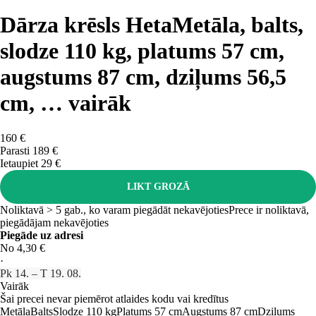
Dārza krēsls Heta
Metāla, balts,
slodze 110 kg, platums 57 cm,
augstums 87 cm, dziļums 56,5
cm
, …
vairāk
160 €
Parasti 189 €
Ietaupiet 29 €
LIKT GROZĀ
Noliktavā > 5 gab., ko varam piegādāt nekavējoties
Prece ir noliktavā,
piegādājam nekavējoties
Piegāde uz adresi
No 4,30 €
·
Pk 14. – T 19. 08.
Vairāk
Šai precei nevar piemērot atlaides kodu vai kredītus
Metāla
Balts
Slodze 110 kg
Platums 57 cm
Augstums 87 cm
Dziļums