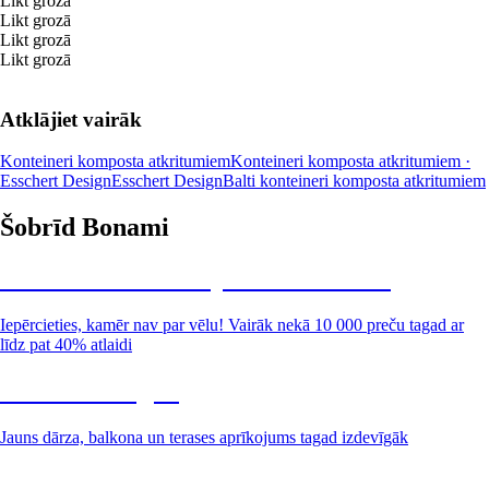
Likt grozā
Likt grozā
Likt grozā
Likt grozā
Atklājiet vairāk
Konteineri komposta atkritumiem
Konteineri komposta atkritumiem ·
Esschert Design
Esschert Design
Balti konteineri komposta atkritumiem
Šobrīd Bonami
Summer Sale: līdz pat 40% atlaide
Iepērcieties, kamēr nav par vēlu! Vairāk nekā 10 000 preču tagad ar
līdz pat 40% atlaidi
Dārzs izdevīgāk
Jauns dārza, balkona un terases aprīkojums tagad izdevīgāk
Premium izdevīgāk