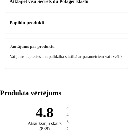
Atklājiet visu Secrets du Potager klāstu
Papildu produkti
Jautājums par produktu
Vai jums nepieciešama palīdzība saistībā ar parametriem vai izvēli?
Produkta vērtējums
4.8
5
4
3
Atsauksmju skaits
(
838
)
2