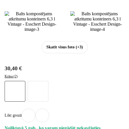
Skatīt visus foto
(+3)
30,40 €
Krāsa (2)
Likt grozā
Noliktavā 5 gab., ko varam piegādāt nekavējoties