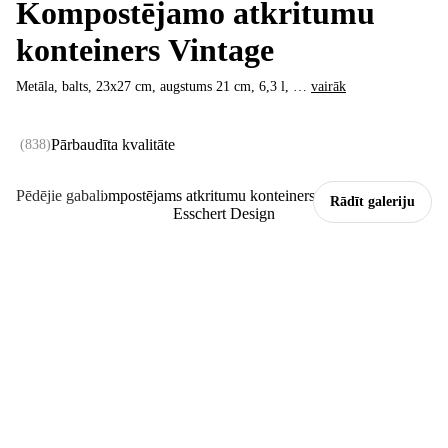
Kompostējamo atkritumu
konteiners Vintage
Metāla, balts, 23x27 cm, augstums 21 cm, 6,3 l
, …
vairāk
Pārbaudīta kvalitāte
(
838
)
Pēdējie gabali
Rādīt galeriju