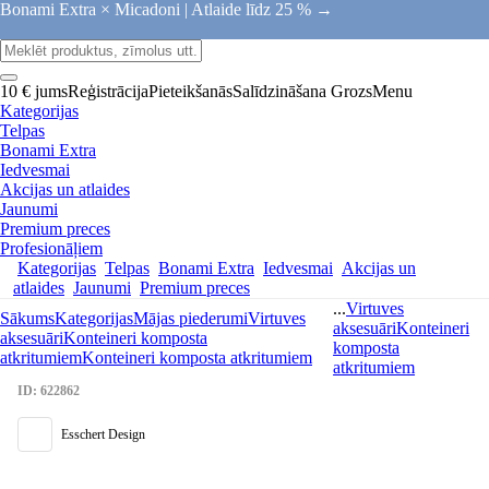
Bonami Extra × Micadoni |
Atlaide līdz 25 % →
10 € jums
Reģistrācija
Pieteikšanās
Salīdzināšana
Grozs
Menu
Kategorijas
Telpas
Bonami Extra
Iedvesmai
Akcijas un atlaides
Jaunumi
Premium preces
Profesionāļiem
Kategorijas
Telpas
Bonami Extra
Iedvesmai
Akcijas un
atlaides
Jaunumi
Premium preces
...
Virtuves
Sākums
Kategorijas
Mājas piederumi
Virtuves
aksesuāri
Konteineri
aksesuāri
Konteineri komposta
komposta
atkritumiem
Konteineri komposta atkritumiem
atkritumiem
ID: 622862
Esschert Design