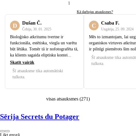
1
Kā darbojas atsauksmes?
Dušan Č.
Csaba F.
D
C
Čehija
,
30. 01. 2025
Ungārija
,
25. 09. 2024
Bioloģisko atkritumu tvertne ir
Mēs to izmantojam, lai uzg
funkcionāla, estētiska, viegla un varētu
organiskos virtuves atkritu
būt lētāka. Tomēr tā ir nofotografēta tā,
ir pilnīgi piemērots šim n
ka klients sagaida eliptisku kontei...
Šī atsauksme tika automāt
Skatīt vairāk
tulkota.
Šī atsauksme tika automātiski
tulkota.
visas atsauksmes
(
271
)
Sērija Secrets du Potager
Likt grozā