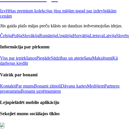
Izvēlētas premium kolekcijas jūsu mājām tagad par izdevīgākām
cenām
Jūs gaida plašs mājas preču klāsts un daudzas iedvesmojošas idejas.
Čehija
Polija
Slovākija
Rumānija
Ungārija
Horvātija
Lietuva
Latvija
Slovēn
Informācija par pirkumu
Viss par iepirkšanos
Piegāde
Sūdzības un atgriešana
Maksājumi
Kā
darbojas kredīti
Vairāk par bonami
Kontakti
Par mums
Bonami zīmoli
Dāvanu kartes
Medijiem
Partneru
programma
Bonami uzņēmumiem
Lejupielādēt mobilo aplikāciju
Sekojiet mums sociālajos tīklos