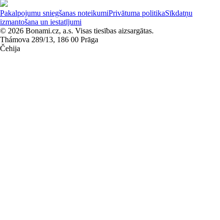
Pakalpojumu sniegšanas noteikumi
Privātuma politika
Sīkdatņu
izmantošana un iestatījumi
© 2026 Bonami.cz, a.s. Visas tiesības aizsargātas.
Thámova 289/13, 186 00 Prāga
Čehija