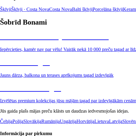
Šķīvji
Šķīvji · Costa Nova
Costa Nova
Balti šķīvji
Porcelāna šķīvji
Kerami
Šobrīd Bonami
Summer Sale: līdz pat 40% atlaide
Iepērcieties, kamēr nav par vēlu! Vairāk nekā 10 000 preču tagad ar līd
Dārzs izdevīgāk
Jauns dārza, balkona un terases aprīkojums tagad izdevīgāk
Premium izdevīgāk
Izvēlētas premium kolekcijas jūsu mājām tagad par izdevīgākām cenā
Jūs gaida plašs mājas preču klāsts un daudzas iedvesmojošas idejas.
Čehija
Polija
Slovākija
Rumānija
Ungārija
Horvātija
Lietuva
Latvija
Slovēn
Informācija par pirkumu