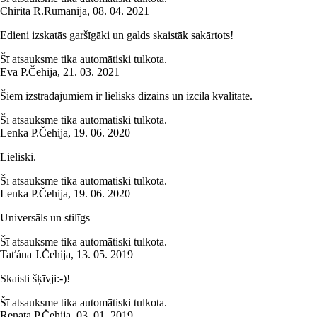
Chirita R.
Rumānija
,
08. 04. 2021
Ēdieni izskatās garšīgāki un galds skaistāk sakārtots!
Šī atsauksme tika automātiski tulkota.
Eva P.
Čehija
,
21. 03. 2021
Šiem izstrādājumiem ir lielisks dizains un izcila kvalitāte.
Šī atsauksme tika automātiski tulkota.
Lenka P.
Čehija
,
19. 06. 2020
Lieliski.
Šī atsauksme tika automātiski tulkota.
Lenka P.
Čehija
,
19. 06. 2020
Universāls un stilīgs
Šī atsauksme tika automātiski tulkota.
Taťána J.
Čehija
,
13. 05. 2019
Skaisti šķīvji:-)!
Šī atsauksme tika automātiski tulkota.
Renata P.
Čehija
,
03. 01. 2019