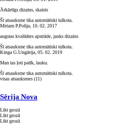
Ārkārtīgs dizains, skaists
Šī atsauksme tika automātiski tulkota.
Miriam P.
Polija
,
10. 02. 2017
augstas kvalitātes apstrāde, jauks dizains
Šī atsauksme tika automātiski tulkota.
Kinga G.
Ungārija
,
05. 02. 2019
Man tas ļoti patīk, lauku.
Šī atsauksme tika automātiski tulkota.
visas atsauksmes
(
11
)
Sērija Nova
Likt grozā
Likt grozā
Likt grozā