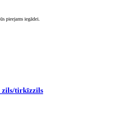
ūs pieejams iegādei.
ils/tirkīzzils