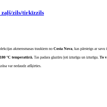
aļš/zils/tirkīzzils
 kolekcijas akmensmasas traukiem no
Costa Nova
, kas pārsteigs ar savu
1180 °C temperatūrā.
Tas padara glazūru ļoti izturīgu un izturīgu.
To v
krāsa var nedaudz atšķirties.