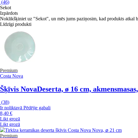
(
46
)
Sekot
Izpārdots
Noklikšķiniet uz "Sekot", un mēs jums paziņosim, kad produkts atkal b
Līdzīgi produkti
Premium
Costa Nova
Šķīvis Nova
Deserta, ø 16 cm, akmensmasas, z
(
38
)
Ir noliktavā
Pēdējie gabali
8,40 €
Likt grozā
Likt grozā
Premium