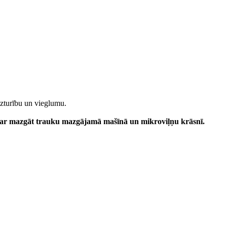
 izturību un vieglumu.
ar mazgāt trauku mazgājamā mašīnā un mikroviļņu krāsnī.