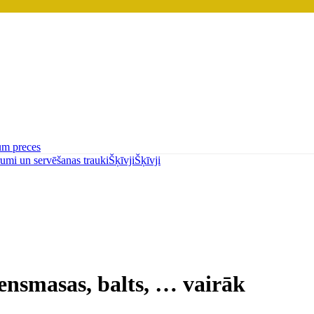
um preces
umi un servēšanas trauki
Šķīvji
Šķīvji
ensmasas, balts
, …
vairāk