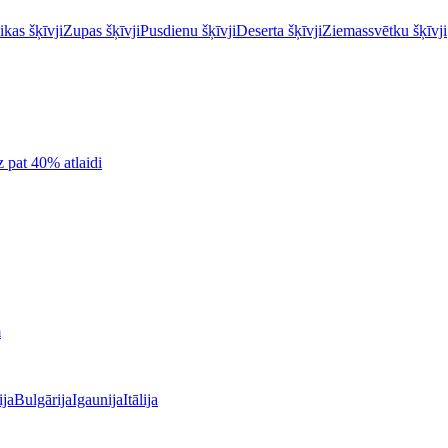
kas šķīvji
Zupas šķīvji
Pusdienu šķīvji
Deserta šķīvji
Ziemassvētku šķīvji
z pat 40% atlaidi
m
ija
Bulgārija
Igaunija
Itālija