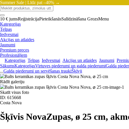
Summer Sale |
Līdz pat –40% →
10 € jums
Reģistrācija
Pieteikšanās
Salīdzināšana
Grozs
Menu
Kategorijas
Telpas
Iedvesmai
Akcijas un atlaides
Jaunumi
Premium preces
Profesionāļiem
Kategorijas
Telpas
Iedvesmai
Akcijas un atlaides
Jaunumi
Premi
Sākums
Kategorijas
Virtuves piederumi un galda piederumi
Galda pieder
...
Galda piederumi un servēšanas trauki
Šķīvji
Rādīt galeriju
Skatīt visus foto
ID: 615668
Costa Nova
Šķīvis Nova
Zupas, ø 25 cm, akm