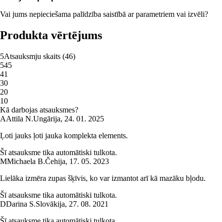
Vai jums nepieciešama palīdzība saistībā ar parametriem vai izvēli?
Produkta vērtējums
5
Atsauksmju skaits
(
46
)
5
45
4
1
3
0
2
0
1
0
Kā darbojas atsauksmes?
A
Attila N.
Ungārija
,
24. 01. 2025
Ļoti jauks ļoti jauka komplekta elements.
Šī atsauksme tika automātiski tulkota.
M
Michaela B.
Čehija
,
17. 05. 2023
Lielāka izmēra zupas šķīvis, ko var izmantot arī kā mazāku bļodu.
Šī atsauksme tika automātiski tulkota.
D
Darina S.
Slovākija
,
27. 08. 2021
Šī atsauksme tika automātiski tulkota.