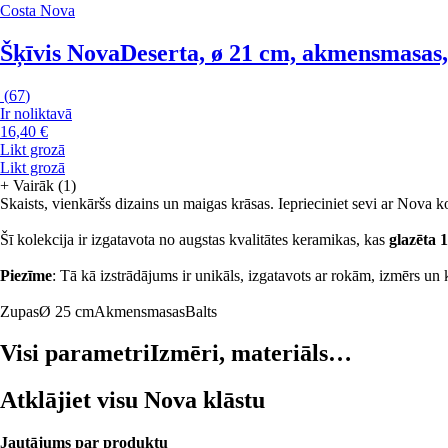
Costa Nova
Šķīvis Nova
Deserta, ø 21 cm, akmensmasas, z
(
67
)
Ir noliktavā
16,40 €
Likt grozā
Likt grozā
+
Vairāk (1)
Skaists, vienkāršs dizains un maigas krāsas. Ieprieciniet sevi ar Nova
Šī kolekcija ir izgatavota no augstas kvalitātes keramikas, kas
glazēta 
Piezīme
: Tā kā izstrādājums ir unikāls, izgatavots ar rokām, izmērs un 
Zupas
Ø 25 cm
Akmensmasas
Balts
Visi parametri
Izmēri, materiāls…
Atklājiet visu Nova klāstu
Jautājums par produktu