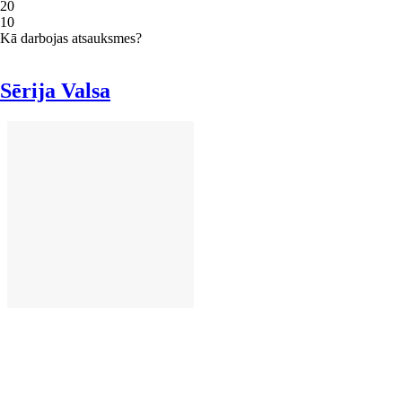
2
0
1
0
Kā darbojas atsauksmes?
Sērija Valsa