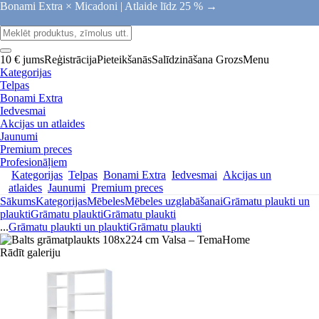
Bonami Extra × Micadoni |
Atlaide līdz 25 % →
10 € jums
Reģistrācija
Pieteikšanās
Salīdzināšana
Grozs
Menu
Kategorijas
Telpas
Bonami Extra
Iedvesmai
Akcijas un atlaides
Jaunumi
Premium preces
Profesionāļiem
Kategorijas
Telpas
Bonami Extra
Iedvesmai
Akcijas un
atlaides
Jaunumi
Premium preces
Sākums
Kategorijas
Mēbeles
Mēbeles uzglabāšanai
Grāmatu plaukti un
plaukti
Grāmatu plaukti
Grāmatu plaukti
...
Grāmatu plaukti un plaukti
Grāmatu plaukti
Rādīt galeriju