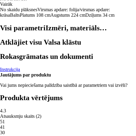
Vairāk
No skaidu plāksnes
Virsmas apdare: folija/virsmas apdare:
krāsa
Balts
Platums 108 cm
Augstums 224 cm
Dziļums 34 cm
Visi parametri
Izmēri, materiāls…
Atklājiet visu Valsa klāstu
Rokasgrāmatas un dokumenti
Instrukcija
Jautājums par produktu
Vai jums nepieciešama palīdzība saistībā ar parametriem vai izvēli?
Produkta vērtējums
4.3
Atsauksmju skaits
(
2
)
5
1
4
1
3
0