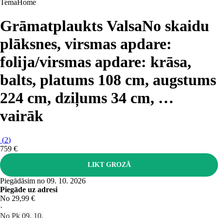
TemaHome
Grāmatplaukts Valsa
No skaidu
plāksnes, virsmas apdare:
folija/virsmas apdare: krāsa,
balts, platums 108 cm, augstums
224 cm, dziļums 34 cm
, …
vairāk
(
2
)
759 €
LIKT GROZĀ
Piegādāsim no 09. 10. 2026
Piegāde uz adresi
No 29,99 €
·
No Pk 09. 10.