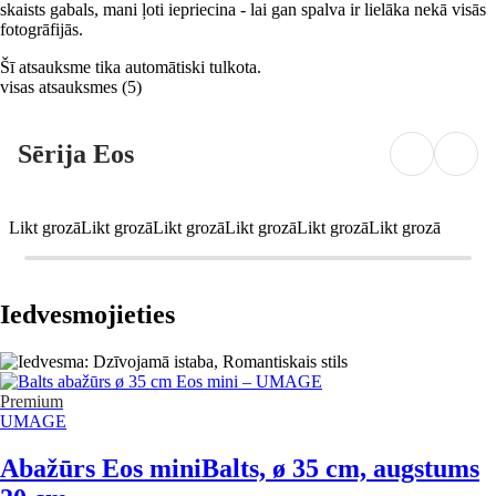
skaists gabals, mani ļoti iepriecina - lai gan spalva ir lielāka nekā visās
fotogrāfijās.
Šī atsauksme tika automātiski tulkota.
visas atsauksmes
(
5
)
Sērija Eos
Likt grozā
Likt grozā
Likt grozā
Likt grozā
Likt grozā
Likt grozā
Iedvesmojieties
Premium
UMAGE
Abažūrs Eos mini
Balts, ø 35 cm, augstums