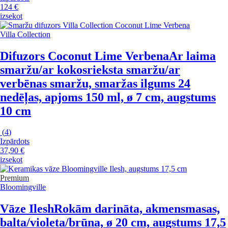
124 €
izsekot
Villa Collection
Difuzors Coconut Lime Verbena
Ar laima
smaržu/ar kokosrieksta smaržu/ar
verbēnas smaržu, smaržas ilgums 24
nedēļas, apjoms 150 ml, ø 7 cm, augstums
10 cm
(
4
)
Izpārdots
37,90 €
izsekot
Premium
Bloomingville
Vāze Ilesh
Rokām darināta, akmensmasas,
balta/violeta/brūna, ø 20 cm, augstums 17,5