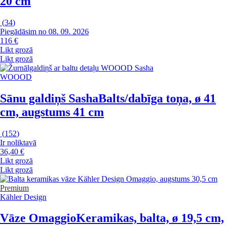
20 cm
(
34
)
Piegādāsim no 08. 09. 2026
116 €
Likt grozā
Likt grozā
WOOOD
Sānu galdiņš Sasha
Balts/dabīga toņa, ø 41
cm, augstums 41 cm
(
152
)
Ir noliktavā
36,40 €
Likt grozā
Likt grozā
Premium
Kähler Design
Vāze Omaggio
Keramikas, balta, ø 19,5 cm,