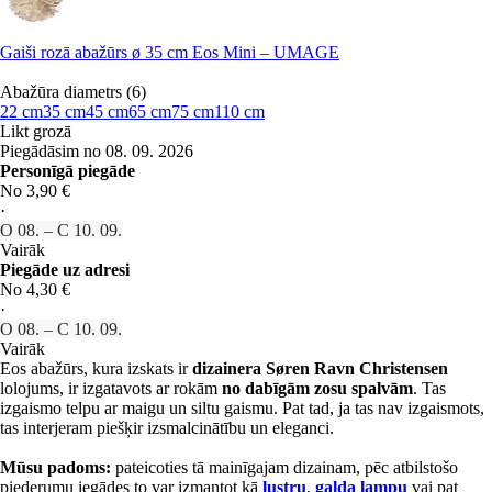
Gaiši rozā abažūrs ø 35 cm Eos Mini – UMAGE
Abažūra diametrs (6)
22 cm
35 cm
45 cm
65 cm
75 cm
110 cm
Likt grozā
Piegādāsim no 08. 09. 2026
Personīgā piegāde
No 3,90 €
·
O 08. – C 10. 09.
Vairāk
Piegāde uz adresi
No 4,30 €
·
O 08. – C 10. 09.
Vairāk
Eos abažūrs, kura izskats ir
dizainera Søren Ravn Christensen
lolojums, ir izgatavots ar rokām
no dabīgām zosu spalvām
. Tas
izgaismo telpu ar maigu un siltu gaismu. Pat tad, ja tas nav izgaismots,
tas interjeram piešķir izsmalcinātību un eleganci.
Mūsu padoms:
pateicoties tā mainīgajam dizainam, pēc atbilstošo
piederumu iegādes to var izmantot kā
lustru
,
galda lampu
vai pat