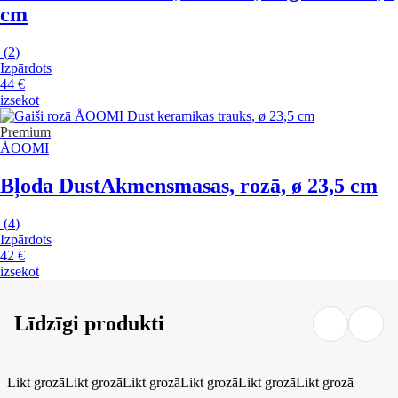
cm
(
2
)
Izpārdots
44 €
izsekot
Premium
ÅOOMI
Bļoda Dust
Akmensmasas, rozā, ø 23,5 cm
(
4
)
Izpārdots
42 €
izsekot
Līdzīgi produkti
Likt grozā
Likt grozā
Likt grozā
Likt grozā
Likt grozā
Likt grozā