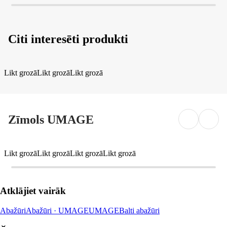
Citi interesēti produkti
Likt grozā
Likt grozā
Likt grozā
Zīmols UMAGE
Likt grozā
Likt grozā
Likt grozā
Likt grozā
Atklājiet vairāk
Abažūri
Abažūri · UMAGE
UMAGE
Balti abažūri