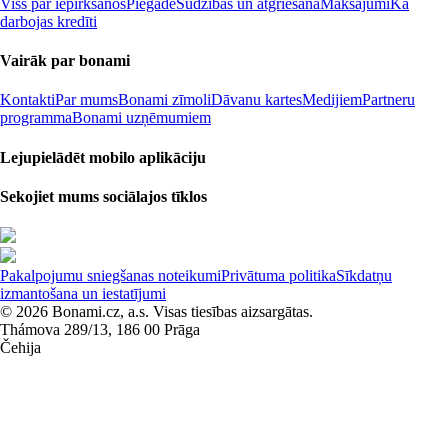
Viss par iepirkšanos
Piegāde
Sūdzības un atgriešana
Maksājumi
Kā
darbojas kredīti
Vairāk par bonami
Kontakti
Par mums
Bonami zīmoli
Dāvanu kartes
Medijiem
Partneru
programma
Bonami uzņēmumiem
Lejupielādēt mobilo aplikāciju
Sekojiet mums sociālajos tīklos
Pakalpojumu sniegšanas noteikumi
Privātuma politika
Sīkdatņu
izmantošana un iestatījumi
© 2026 Bonami.cz, a.s. Visas tiesības aizsargātas.
Thámova 289/13, 186 00 Prāga
Čehija