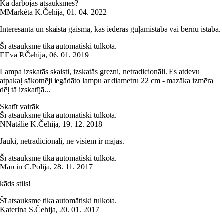
Kā darbojas atsauksmes?
M
Markéta K.
Čehija
,
01. 04. 2022
Interesanta un skaista gaisma, kas iederas guļamistabā vai bērnu istabā.
Šī atsauksme tika automātiski tulkota.
E
Eva P.
Čehija
,
06. 01. 2019
Lampa izskatās skaisti, izskatās grezni, netradicionāli. Es atdevu
atpakaļ sākotnēji iegādāto lampu ar diametru 22 cm - mazāka izmēra
dēļ tā izskatījā...
Skatīt vairāk
Šī atsauksme tika automātiski tulkota.
N
Natálie K.
Čehija
,
19. 12. 2018
Jauki, netradicionāli, ne visiem ir mājās.
Šī atsauksme tika automātiski tulkota.
Marcin C.
Polija
,
28. 11. 2017
kāds stils!
Šī atsauksme tika automātiski tulkota.
Katerina S.
Čehija
,
20. 01. 2017