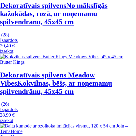
Dekoratīvais spilvens
No mākslīgās
kažokādas, rozā, ar noņemamu
spilvendrānu, 45x45 cm
(
28
)
Izpārdots
20,40 €
izsekot
Butter Kings
Dekoratīvais spilvens Meadow
Vibes
Kokvilnas, bēšs, ar noņemamu
spilvendrānu, 45x45 cm
(
26
)
Izpārdots
28,90 €
izsekot