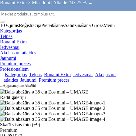
Bonami Extra × Micadoni |
Atlaide līdz 25 % →
10 € jums
Reģistrācija
Pieteikšanās
Salīdzināšana
Grozs
Menu
Kategorijas
Telpas
Bonami Extra
Iedvesmai
Akcijas un atlaides
Jaunumi
Premium preces
Profesionāļiem
Kategorijas
Telpas
Bonami Extra
Iedvesmai
Akcijas un
atlaides
Jaunumi
Premium preces
...
Apgaismojums
Abažūri
Rādīt galeriju
Skatīt visus foto
(+9)
Premium
ID: 681070