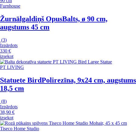
Furnhouse
Žurnālgaldiņš Opus
Balts, ø 90 cm,
augstums 45 cm
(
3
)
Izpārdots
330 €
izsekot
PT LIVING
Statuete Bird
Polirezīna, 9x24 cm, augstums
18,5 cm
(
8
)
Izpārdots
38,90 €
izsekot
Tiseco Home Studio