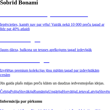
Šobrīd Bonami
Summer Sale: līdz pat 40% atlaide
Iepērcieties, kamēr nav par vēlu! Vairāk nekā 10 000 preču tagad ar
līdz pat 40% atlaidi
Dārzs izdevīgāk
Jauns dārza, balkona un terases aprīkojums tagad izdevīgāk
Premium izdevīgāk
Izvēlētas premium kolekcijas jūsu mājām tagad par izdevīgākām
cenām
Jūs gaida plašs mājas preču klāsts un daudzas iedvesmojošas idejas.
Čehija
Polija
Slovākija
Rumānija
Ungārija
Horvātija
Lietuva
Latvija
Slovēn
Informācija par pirkumu