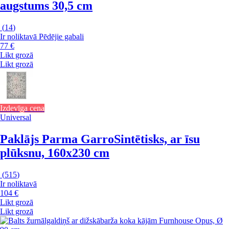
augstums 30,5 cm
(
14
)
Ir noliktavā
Pēdējie gabali
77 €
Likt grozā
Likt grozā
Izdevīga cena
Universal
Paklājs Parma Garro
Sintētisks, ar īsu
plūksnu, 160x230 cm
(
515
)
Ir noliktavā
104 €
Likt grozā
Likt grozā