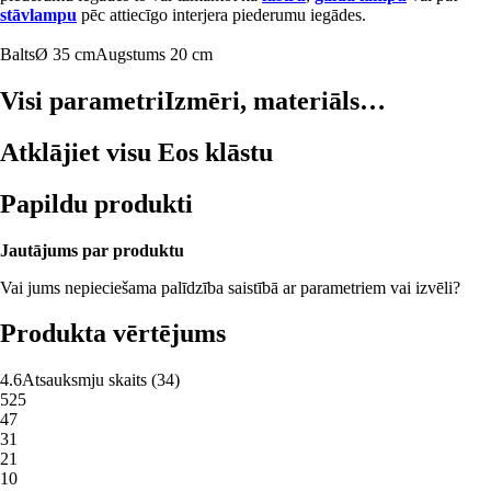
stāvlampu
pēc attiecīgo interjera piederumu iegādes.
Balts
Ø 35 cm
Augstums 20 cm
Visi parametri
Izmēri, materiāls…
Atklājiet visu Eos klāstu
Papildu produkti
Jautājums par produktu
Vai jums nepieciešama palīdzība saistībā ar parametriem vai izvēli?
Produkta vērtējums
4.6
Atsauksmju skaits
(
34
)
5
25
4
7
3
1
2
1
1
0