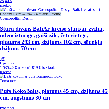
25,40 €
izsekot
Bonami Extra -20%
25% atlaide lietotnē
Cosmopolitan Design
Stūra dīvāns Bali
Ar kreiso stūri/ar zvilni,
ūdensizturīgs, gaiši zils, četrvietīgs,
platums 293 cm, dziļums 102 cm, sēdekļa
dziļums 70 cm
(
5
)
Izpārdots
1 535,20 €
ar kodu
1 919 € bez koda
izsekot
Tomasucci
Pufs Koko
Balts, platums 45 cm, dziļums 45
cm, augstums 30 cm
Izpārdots