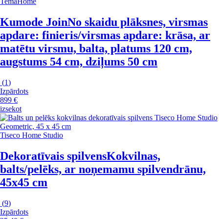
TemaHome
Kumode Join
No skaidu plāksnes, virsmas
apdare: finieris/virsmas apdare: krāsa, ar
matētu virsmu, balta, platums 120 cm,
augstums 54 cm, dziļums 50 cm
(
1
)
Izpārdots
899 €
izsekot
Tiseco Home Studio
Dekoratīvais spilvens
Kokvilnas,
balts/pelēks, ar noņemamu spilvendrānu,
45x45 cm
(
9
)
Izpārdots