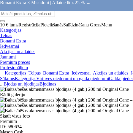
Bonami Extra × Micadoni |
Atlaide līdz 25 % →
10 € jums
Reģistrācija
Pieteikšanās
Salīdzināšana
Grozs
Menu
Kategorijas
Telpas
Bonami Extra
Iedvesmai
Akcijas un atlaides
Jaunumi
Premium preces
Profesionāļiem
Kategorijas
Telpas
Bonami Extra
Iedvesmai
Akcijas un atlaides
J
Sākums
Kategorijas
Virtuves piederumi un galda piederumi
Galda pieder
...
Bļodas un bļodiņas
Bļodiņas
Rādīt galeriju
Skatīt visus foto
Premium
ID: 580634
Mason Cash