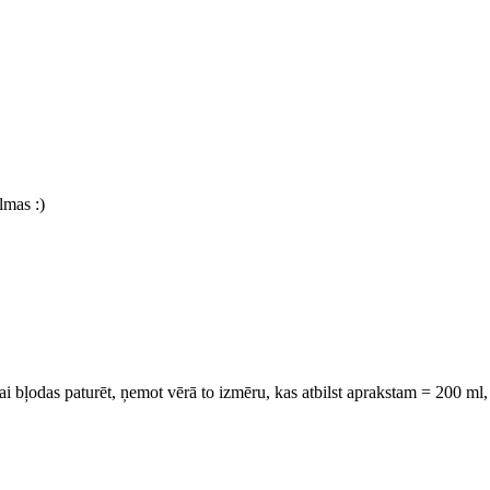
ilmas :)
i bļodas paturēt, ņemot vērā to izmēru, kas atbilst aprakstam = 200 ml, t