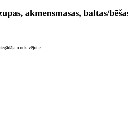
 zupas, akmensmasas, baltas/bēša
 piegādājam nekavējoties