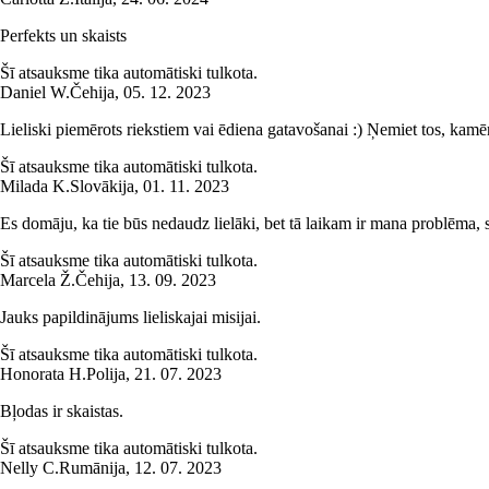
Perfekts un skaists
Šī atsauksme tika automātiski tulkota.
Daniel W.
Čehija
,
05. 12. 2023
Lieliski piemērots riekstiem vai ēdiena gatavošanai :) Ņemiet tos, kamēr
Šī atsauksme tika automātiski tulkota.
Milada K.
Slovākija
,
01. 11. 2023
Es domāju, ka tie būs nedaudz lielāki, bet tā laikam ir mana problēma, 
Šī atsauksme tika automātiski tulkota.
Marcela Ž.
Čehija
,
13. 09. 2023
Jauks papildinājums lieliskajai misijai.
Šī atsauksme tika automātiski tulkota.
Honorata H.
Polija
,
21. 07. 2023
Bļodas ir skaistas.
Šī atsauksme tika automātiski tulkota.
Nelly C.
Rumānija
,
12. 07. 2023