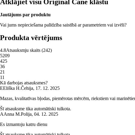
Atklājiet visu Original Cane klāstu
Jautājums par produktu
Vai jums nepieciešama palīdzība saistībā ar parametriem vai izvēli?
Produkta vērtējums
4.8
Atsauksmju skaits
(
242
)
5
209
4
25
3
6
2
1
1
1
Kā darbojas atsauksmes?
E
Eliška H.
Čehija
,
17. 12. 2025
Mazas, kvalitatīvas bļodas, piemērotas mērcēm, riekstiem vai marinētiem
Šī atsauksme tika automātiski tulkota.
A
Anna M.
Polija
,
04. 12. 2025
Es izmantoju katru dienu
Šī atsauksme tika automātiski tulkota.