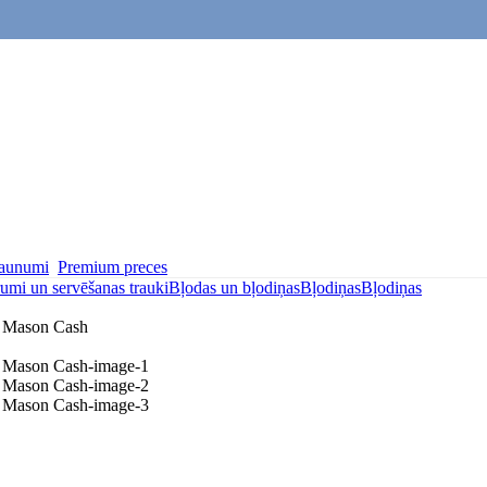
aunumi
Premium preces
umi un servēšanas trauki
Bļodas un bļodiņas
Bļodiņas
Bļodiņas