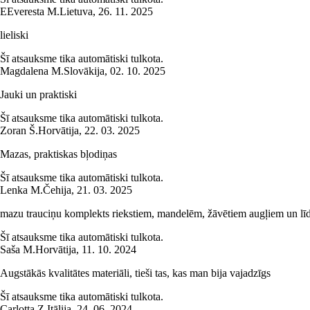
E
Everesta M.
Lietuva
,
26. 11. 2025
lieliski
Šī atsauksme tika automātiski tulkota.
Magdalena M.
Slovākija
,
02. 10. 2025
Jauki un praktiski
Šī atsauksme tika automātiski tulkota.
Zoran Š.
Horvātija
,
22. 03. 2025
Mazas, praktiskas bļodiņas
Šī atsauksme tika automātiski tulkota.
Lenka M.
Čehija
,
21. 03. 2025
mazu trauciņu komplekts riekstiem, mandelēm, žāvētiem augļiem un lī
Šī atsauksme tika automātiski tulkota.
Saša M.
Horvātija
,
11. 10. 2024
Augstākās kvalitātes materiāli, tieši tas, kas man bija vajadzīgs
Šī atsauksme tika automātiski tulkota.
Carlotta Z.
Itālija
,
24. 06. 2024