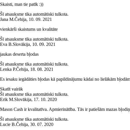
Skaisti, man tie patīk :))
Šī atsauksme tika automātiski tulkota.
Jana M.
Čehija
,
10. 09. 2021
vienkārši skaistums un kvalitāte
Šī atsauksme tika automātiski tulkota.
Eva B.
Slovākija
,
10. 09. 2021
jaukas deserta bļodas
Šī atsauksme tika automātiski tulkota.
Lenka P.
Čehija
,
18. 08. 2021
Es iesaku iegādāties bļodas kā papildinājumu kādai no lielākām bļodām no
Skatīt vairāk
Šī atsauksme tika automātiski tulkota.
Erik M.
Slovākija
,
17. 10. 2020
Mason Cash ir kvalitatīva. Apmierinātība. Tās ir patiešām mazas bļodiņas
Šī atsauksme tika automātiski tulkota.
Lucie B.
Čehija
,
30. 07. 2020