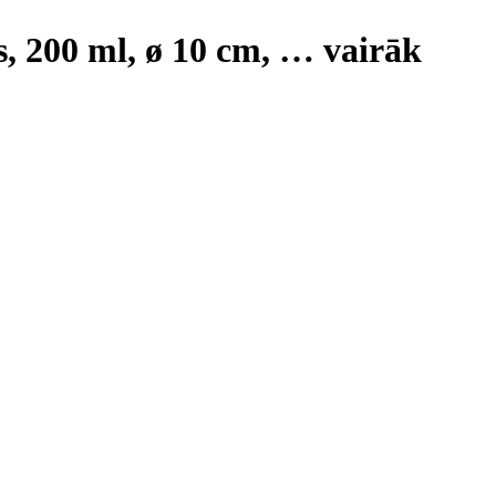
s, 200 ml, ø 10 cm
, …
vairāk