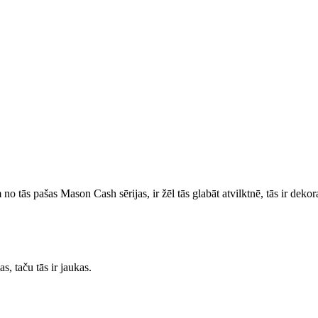
 tās pašas Mason Cash sērijas, ir žēl tās glabāt atvilktnē, tās ir dekora
, taču tās ir jaukas.