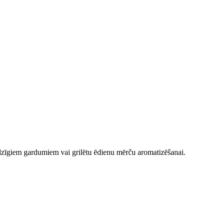
dzīgiem gardumiem vai grilētu ēdienu mērču aromatizēšanai.