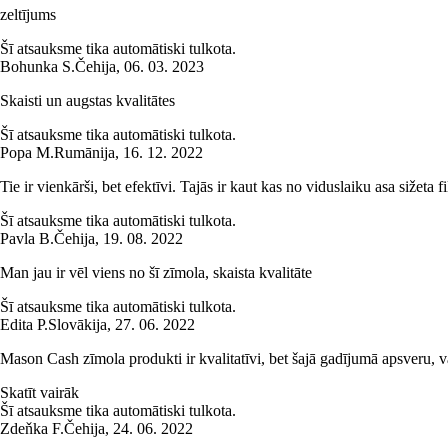
zeltījums
Šī atsauksme tika automātiski tulkota.
Bohunka S.
Čehija
,
06. 03. 2023
Skaisti un augstas kvalitātes
Šī atsauksme tika automātiski tulkota.
Popa M.
Rumānija
,
16. 12. 2022
Tie ir vienkārši, bet efektīvi. Tajās ir kaut kas no viduslaiku asa sižeta f
Šī atsauksme tika automātiski tulkota.
Pavla B.
Čehija
,
19. 08. 2022
Man jau ir vēl viens no šī zīmola, skaista kvalitāte
Šī atsauksme tika automātiski tulkota.
Edita P.
Slovākija
,
27. 06. 2022
Mason Cash zīmola produkti ir kvalitatīvi, bet šajā gadījumā apsveru, va
Skatīt vairāk
Šī atsauksme tika automātiski tulkota.
Zdeňka F.
Čehija
,
24. 06. 2022