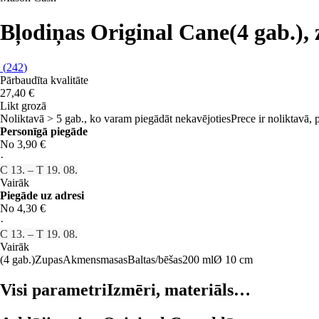
Bļodiņas Original Cane
(4 gab.),
(
242
)
Pārbaudīta kvalitāte
27,40 €
Likt grozā
Noliktavā > 5 gab., ko varam piegādāt nekavējoties
Prece ir noliktavā,
Personīgā piegāde
No 3,90 €
·
C 13. – T 19. 08.
Vairāk
Piegāde uz adresi
No 4,30 €
·
C 13. – T 19. 08.
Vairāk
(4 gab.)
Zupas
Akmensmasas
Baltas/bēšas
200 ml
Ø 10 cm
Visi parametri
Izmēri, materiāls…