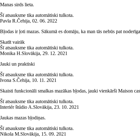
Manas sirds lieta.
Šī atsauksme tika automātiski tulkota.
Pavla R.
Čehija
,
02. 06. 2022
Bļodas ir ļoti mazas. Sākumā es domāju, ka man tās nebūs pat noderīgas,
Skatīt vairāk
Šī atsauksme tika automātiski tulkota.
Monika H.
Slovākija
,
29. 12. 2021
Jauki un praktiski
Šī atsauksme tika automātiski tulkota.
Ivona S.
Čehija
,
10. 11. 2021
Skaisti funkcionāli smalkas mazākas bļodas, jauki vienkārši Maison ca
Šī atsauksme tika automātiski tulkota.
Interiér štúdio A.
Slovākija
,
23. 10. 2021
Jaukas mazas bļodiņas.
Šī atsauksme tika automātiski tulkota.
Nikola M.
Slovākija
,
15. 09. 2021