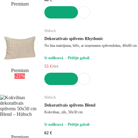
Premium
LIKT GROZĀ
Hübsch
Dekoratīvais spilvens Rhythmic
No lina maisījuma, bēšs, ar noņemamu spilvendrānu, 40x60 cm
Ir noliktavā
Pēdējie gabali
55 €
70 €
Premium
-21%
LIKT GROZĀ
Hübsch
Dekoratīvais spilvens Blend
Kokvilnas, zils, 50x50 cm
Ir noliktavā
Pēdējie gabali
62 €
Premium