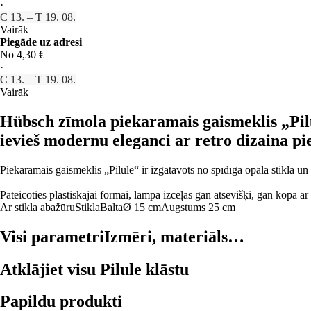
·
C 13. – T 19. 08.
Vairāk
Piegāde uz adresi
No 4,30 €
·
C 13. – T 19. 08.
Vairāk
Hübsch zīmola piekaramais gaismeklis „Pilu
ievieš modernu eleganci ar retro dizaina pi
Piekaramais gaismeklis „Pilule“ ir izgatavots no spīdīga opāla stikla u
Pateicoties plastiskajai formai, lampa izceļas gan atsevišķi, gan kopā 
Ar stikla abažūru
Stikla
Balta
Ø 15 cm
Augstums 25 cm
Visi parametri
Izmēri, materiāls…
Atklājiet visu Pilule klāstu
Papildu produkti