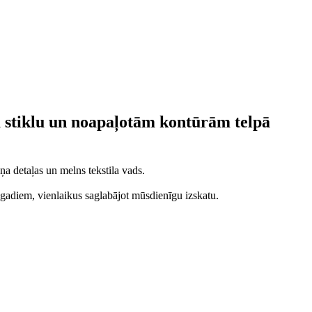
a stiklu un noapaļotām kontūrām telpā
a detaļas un melns tekstila vads.
. gadiem, vienlaikus saglabājot mūsdienīgu izskatu.