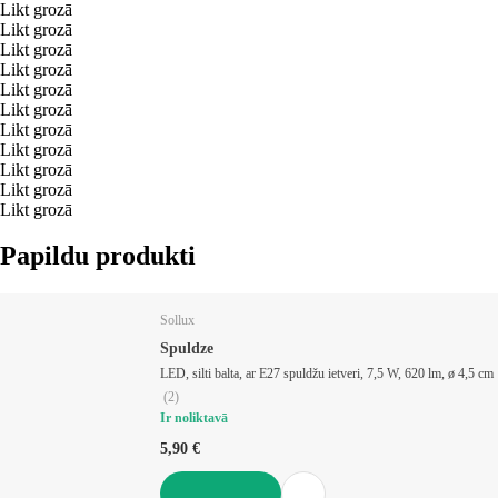
Likt grozā
Likt grozā
Likt grozā
Likt grozā
Likt grozā
Likt grozā
Likt grozā
Likt grozā
Likt grozā
Likt grozā
Likt grozā
Papildu produkti
Sollux
Spuldze
LED, silti balta, ar E27 spuldžu ietveri, 7,5 W, 620 lm, ø 4,5 cm
(
2
)
Ir noliktavā
5,90 €