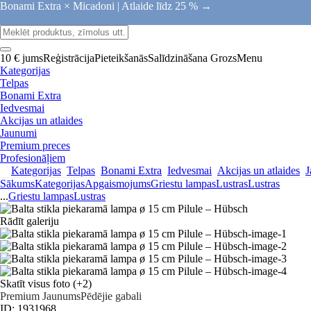
Bonami Extra × Micadoni |
Atlaide līdz 25 % →
10 € jums
Reģistrācija
Pieteikšanās
Salīdzināšana
Grozs
Menu
Kategorijas
Telpas
Bonami Extra
Iedvesmai
Akcijas un atlaides
Jaunumi
Premium preces
Profesionāļiem
Kategorijas
Telpas
Bonami Extra
Iedvesmai
Akcijas un atlaides
J
Sākums
Kategorijas
Apgaismojums
Griestu lampas
Lustras
Lustras
...
Griestu lampas
Lustras
Rādīt galeriju
Skatīt visus foto
(+2)
Premium
Jaunums
Pēdējie gabali
ID: 1931968