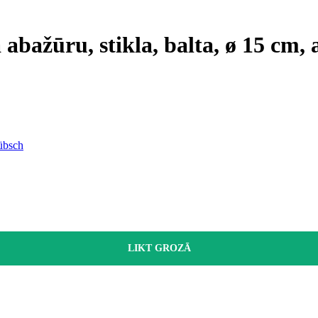
a abažūru, stikla, balta, ø 15 cm
Hübsch
LIKT GROZĀ