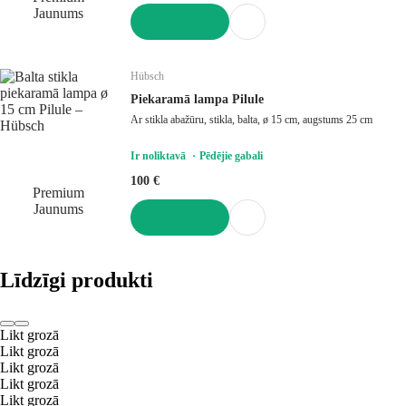
Jaunums
LIKT GROZĀ
Hübsch
Piekaramā lampa Pilule
Ar stikla abažūru, stikla, balta, ø 15 cm, augstums 25 cm
Ir noliktavā
Pēdējie gabali
100 €
Premium
Jaunums
LIKT GROZĀ
Līdzīgi produkti
Likt grozā
Likt grozā
Likt grozā
Likt grozā
Likt grozā