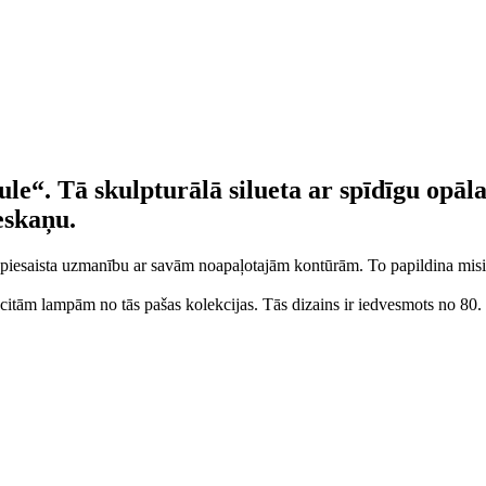
le“. Tā skulpturālā silueta ar spīdīgu opāl
eskaņu.
n piesaista uzmanību ar savām noapaļotajām kontūrām. To papildina misiņ
ar citām lampām no tās pašas kolekcijas. Tās dizains ir iedvesmots no 80