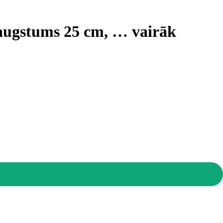
, augstums 25 cm
, …
vairāk