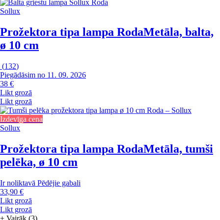
Sollux
Prožektora tipa lampa Roda
Metāla, balta,
ø 10 cm
(
132
)
Piegādāsim no 11. 09. 2026
38 €
Likt grozā
Likt grozā
Izdevīga cena
Sollux
Prožektora tipa lampa Roda
Metāla, tumši
pelēka, ø 10 cm
Ir noliktavā
Pēdējie gabali
33,90 €
Likt grozā
Likt grozā
+
Vairāk (3)