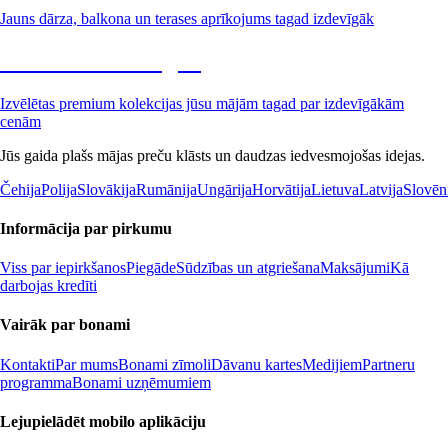
Jauns dārza, balkona un terases aprīkojums tagad izdevīgāk
Premium izdevīgāk
Izvēlētas premium kolekcijas jūsu mājām tagad par izdevīgākām
cenām
Jūs gaida plašs mājas preču klāsts un daudzas iedvesmojošas idejas.
Čehija
Polija
Slovākija
Rumānija
Ungārija
Horvātija
Lietuva
Latvija
Slovēn
Informācija par pirkumu
Viss par iepirkšanos
Piegāde
Sūdzības un atgriešana
Maksājumi
Kā
darbojas kredīti
Vairāk par bonami
Kontakti
Par mums
Bonami zīmoli
Dāvanu kartes
Medijiem
Partneru
programma
Bonami uzņēmumiem
Lejupielādēt mobilo aplikāciju