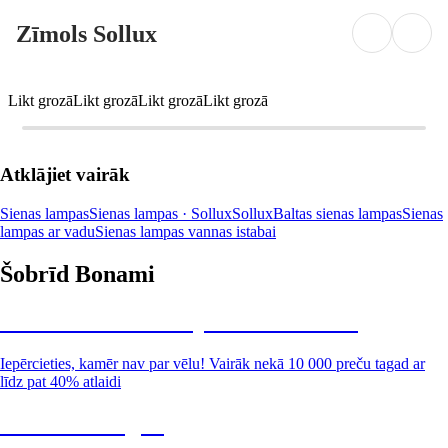
Zīmols Sollux
Likt grozā
Likt grozā
Likt grozā
Likt grozā
Atklājiet vairāk
Sienas lampas
Sienas lampas · Sollux
Sollux
Baltas sienas lampas
Sienas
lampas ar vadu
Sienas lampas vannas istabai
Šobrīd Bonami
Summer Sale: līdz pat 40% atlaide
Iepērcieties, kamēr nav par vēlu! Vairāk nekā 10 000 preču tagad ar
līdz pat 40% atlaidi
Dārzs izdevīgāk