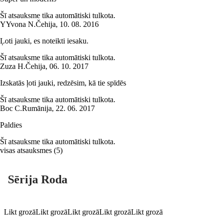
Šī atsauksme tika automātiski tulkota.
Y
Yvona N.
Čehija
,
10. 08. 2016
Ļoti jauki, es noteikti iesaku.
Šī atsauksme tika automātiski tulkota.
Zuza H.
Čehija
,
06. 10. 2017
Izskatās ļoti jauki, redzēsim, kā tie spīdēs
Šī atsauksme tika automātiski tulkota.
Boc C.
Rumānija
,
22. 06. 2017
Paldies
Šī atsauksme tika automātiski tulkota.
visas atsauksmes
(
5
)
Sērija Roda
Likt grozā
Likt grozā
Likt grozā
Likt grozā
Likt grozā