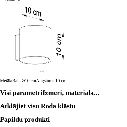
Metāla
Balta
Ø10 cm
Augstums 10 cm
Visi parametri
Izmēri, materiāls…
Atklājiet visu Roda klāstu
Papildu produkti