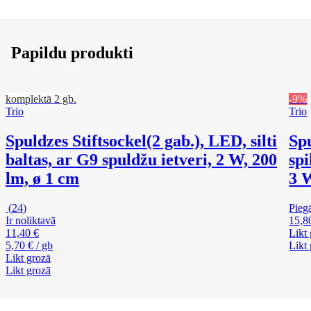
Papildu produkti
komplektā 2 gb.
-9%
Trio
Trio
Spuldzes Stiftsockel
(2 gab.), LED, silti
Spu
baltas, ar G9 spuldžu ietveri, 2 W, 200
spi
lm, ø 1 cm
3 W
(
24
)
Pieg
Ir noliktavā
15,8
11,40 €
Likt
5,70 € / gb
Likt
Likt grozā
Likt grozā