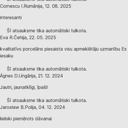
Cornescu I.
Rumānija
,
12. 08. 2025
interesanti
Šī atsauksme tika automātiski tulkota.
Eva R.
Čehija
,
22. 05. 2025
kvalitatīvs porcelāns piesaista visu apmeklētāju uzmanību Es
iesaku
Šī atsauksme tika automātiski tulkota.
Ágnes D.
Ungārija
,
21. 12. 2024
Jautri, jaunatklīgi, īpaši!
Šī atsauksme tika automātiski tulkota.
Jarosław B.
Polija
,
04. 12. 2024
lieliski piemērots dāvanai