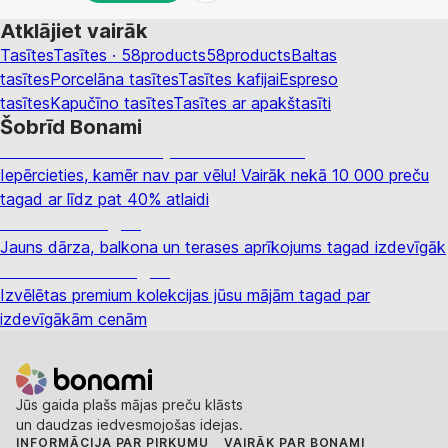
LIKT GROZĀ
Atklājiet vairāk
Tasītes
Tasītes · 58products
58products
Baltas
tasītes
Porcelāna tasītes
Tasītes kafijai
Espreso
tasītes
Kapučīno tasītes
Tasītes ar apakštasīti
Šobrīd Bonami
Summer Sale: līdz pat 40% atlaide
Iepērcieties, kamēr nav par vēlu! Vairāk nekā 10 000 preču
tagad ar līdz pat 40% atlaidi
Dārzs izdevīgāk
Jauns dārza, balkona un terases aprīkojums tagad izdevīgāk
Premium izdevīgāk
Izvēlētas premium kolekcijas jūsu mājām tagad par
izdevīgākām cenām
Jūs gaida plašs mājas preču klāsts
un daudzas iedvesmojošas idejas.
INFORMĀCIJA PAR PIRKUMU
VAIRĀK PAR BONAMI