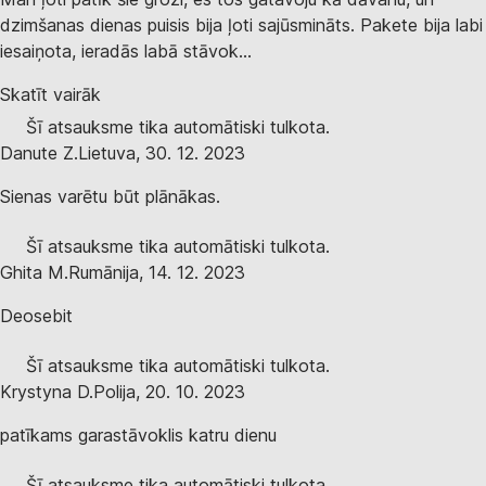
dzimšanas dienas puisis bija ļoti sajūsmināts. Pakete bija labi
iesaiņota, ieradās labā stāvok...
Skatīt vairāk
Šī atsauksme tika automātiski tulkota.
Danute Z.
Lietuva
,
30. 12. 2023
Sienas varētu būt plānākas.
Šī atsauksme tika automātiski tulkota.
Ghita M.
Rumānija
,
14. 12. 2023
Deosebit
Šī atsauksme tika automātiski tulkota.
Krystyna D.
Polija
,
20. 10. 2023
patīkams garastāvoklis katru dienu
Šī atsauksme tika automātiski tulkota.