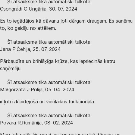
Šī atsauksme tika automātiski tulkota.
Csongrádi G.
Ungārija
,
30. 07. 2024
Es to iegādājos kā dāvanu ļoti dārgam draugam. Es saņēmu
to, ko gaidīju no attēliem.
Šī atsauksme tika automātiski tulkota.
Jana P.
Čehija
,
25. 07. 2024
Pārbaudīta un brīnišķīga krūze, kas iepriecinās katru
saņēmēju
Šī atsauksme tika automātiski tulkota.
Małgorzata J.
Polija
,
05. 04. 2024
ir ļoti izklaidējoša un vienlaikus funkcionāla.
Šī atsauksme tika automātiski tulkota.
Povara R.
Rumānija
,
08. 02. 2024
Man ļoti patīk šie grozi, es tos gatavoju kā dāvanu, un