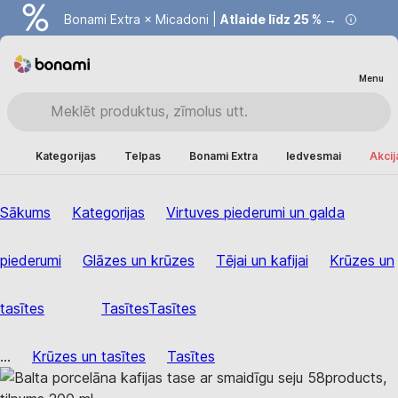
Bonami Extra × Micadoni |
Atlaide līdz 25 % →
Menu
Kategorijas
Telpas
Bonami Extra
Iedvesmai
Akcij
Sākums
Kategorijas
Virtuves piederumi un galda
piederumi
Glāzes un krūzes
Tējai un kafijai
Krūzes un
tasītes
Tasītes
Tasītes
...
Krūzes un tasītes
Tasītes