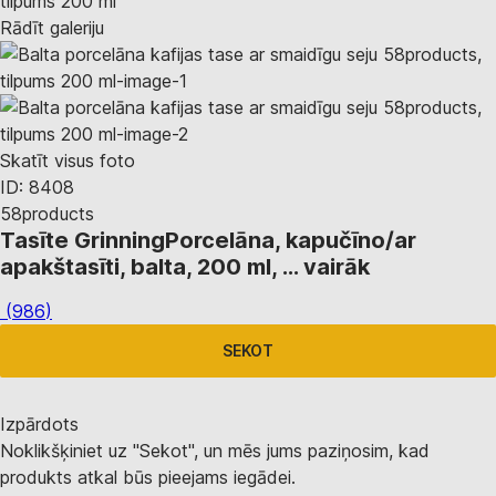
Rādīt galeriju
Skatīt visus foto
ID: 8408
58products
Tasīte Grinning
Porcelāna, kapučīno/ar
apakštasīti, balta, 200 ml
, …
vairāk
(
986
)
SEKOT
Izpārdots
Noklikšķiniet uz "Sekot", un mēs jums paziņosim, kad
produkts atkal būs pieejams iegādei.