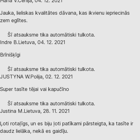
Hana V.
Čehija
,
04. 12. 2021
Jauka, lieliskas kvalitātes dāvana, kas ikvienu iepriecinās
zem eglītes.
Šī atsauksme tika automātiski tulkota.
Indre B.
Lietuva
,
04. 12. 2021
Brīnišķīgi
Šī atsauksme tika automātiski tulkota.
JUSTYNA W.
Polija
,
02. 12. 2021
Super tasīte tējai vai kapučīno
Šī atsauksme tika automātiski tulkota.
Justina M.
Lietuva
,
28. 11. 2021
Ļoti rotaļīgs, un es biju ļoti patīkami pārsteigta, ka tasīte ir
daudz lielāka, nekā es gaidīju.