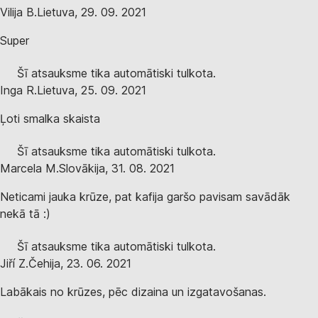
Vilija B.
Lietuva
,
29. 09. 2021
Super
Šī atsauksme tika automātiski tulkota.
Inga R.
Lietuva
,
25. 09. 2021
Ļoti smalka skaista
Šī atsauksme tika automātiski tulkota.
Marcela M.
Slovākija
,
31. 08. 2021
Neticami jauka krūze, pat kafija garšo pavisam savādāk
nekā tā :)
Šī atsauksme tika automātiski tulkota.
Jiří Z.
Čehija
,
23. 06. 2021
Labākais no krūzes, pēc dizaina un izgatavošanas.