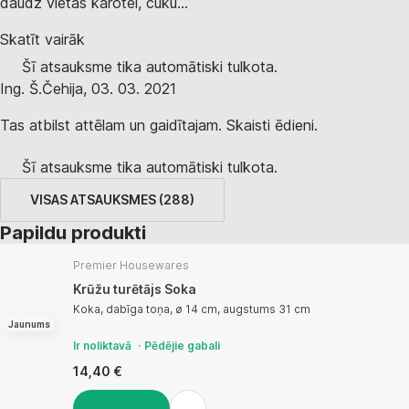
daudz vietas karotei, cuku...
Skatīt vairāk
Šī atsauksme tika automātiski tulkota.
Ing. Š.
Čehija
,
03. 03. 2021
Tas atbilst attēlam un gaidītajam. Skaisti ēdieni.
Šī atsauksme tika automātiski tulkota.
VISAS ATSAUKSMES
(
288
)
Papildu produkti
Premier Housewares
Krūžu turētājs Soka
Koka, dabīga toņa, ø 14 cm, augstums 31 cm
Jaunums
Ir noliktavā
Pēdējie gabali
14,40 €