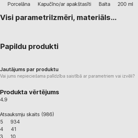
Porcelāna
Kapučīno/ar apakštasīti
Balta
200 ml
Visi parametri
Izmēri, materiāls…
Papildu produkti
Jautājums par produktu
Vai jums nepieciešama palīdzība saistībā ar parametriem vai izvēli?
Produkta vērtējums
4.9
Atsauksmju skaits
(
986
)
5
934
4
41
3
10