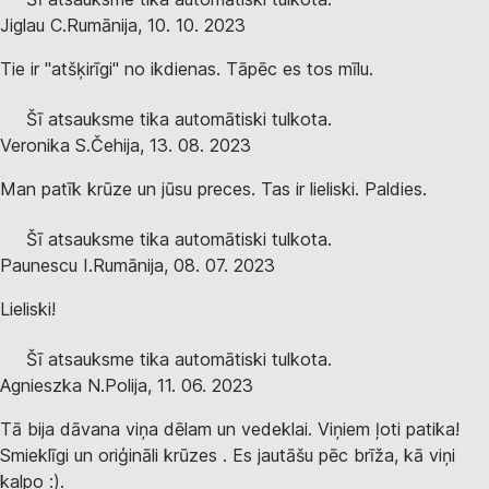
Jiglau C.
Rumānija
,
10. 10. 2023
Tie ir "atšķirīgi" no ikdienas. Tāpēc es tos mīlu.
Šī atsauksme tika automātiski tulkota.
Veronika S.
Čehija
,
13. 08. 2023
Man patīk krūze un jūsu preces. Tas ir lieliski. Paldies.
Šī atsauksme tika automātiski tulkota.
Paunescu I.
Rumānija
,
08. 07. 2023
Lieliski!
Šī atsauksme tika automātiski tulkota.
Agnieszka N.
Polija
,
11. 06. 2023
Tā bija dāvana viņa dēlam un vedeklai. Viņiem ļoti patika!
Smieklīgi un oriģināli krūzes . Es jautāšu pēc brīža, kā viņi
kalpo :).