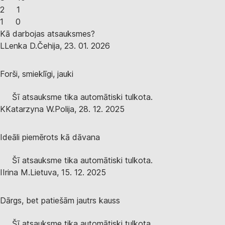
2
1
1
0
Kā darbojas atsauksmes?
L
Lenka D.
Čehija
,
23. 01. 2026
Forši, smieklīgi, jauki
Šī atsauksme tika automātiski tulkota.
K
Katarzyna W.
Polija
,
28. 12. 2025
Ideāli piemērots kā dāvana
Šī atsauksme tika automātiski tulkota.
I
Irina M.
Lietuva
,
15. 12. 2025
Dārgs, bet patiešām jautrs kauss
Šī atsauksme tika automātiski tulkota.