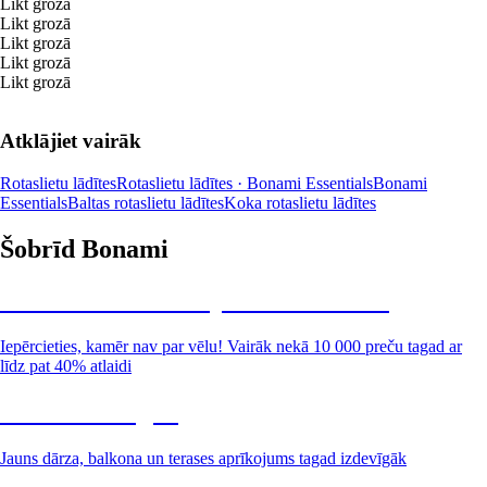
Likt grozā
Likt grozā
Likt grozā
Likt grozā
Likt grozā
Atklājiet vairāk
Rotaslietu lādītes
Rotaslietu lādītes · Bonami Essentials
Bonami
Essentials
Baltas rotaslietu lādītes
Koka rotaslietu lādītes
Šobrīd Bonami
Summer Sale: līdz pat 40% atlaide
Iepērcieties, kamēr nav par vēlu! Vairāk nekā 10 000 preču tagad ar
līdz pat 40% atlaidi
Dārzs izdevīgāk
Jauns dārza, balkona un terases aprīkojums tagad izdevīgāk