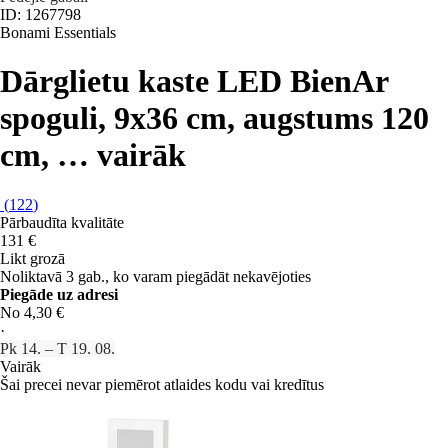
ID: 1267798
Bonami Essentials
Dārglietu kaste LED Bien
Ar
spoguli, 9x36 cm, augstums 120
cm
, …
vairāk
(
122
)
Pārbaudīta kvalitāte
131 €
Likt grozā
Noliktavā 3 gab., ko varam piegādāt nekavējoties
Piegāde uz adresi
No 4,30 €
·
Pk 14. – T 19. 08.
Vairāk
Šai precei nevar piemērot atlaides kodu vai kredītus