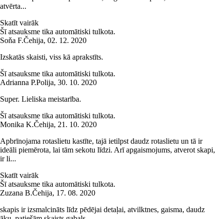
atvērta...
Skatīt vairāk
Šī atsauksme tika automātiski tulkota.
Soňa F.
Čehija
,
02. 12. 2020
Izskatās skaisti, viss kā aprakstīts.
Šī atsauksme tika automātiski tulkota.
Adrianna P.
Polija
,
30. 10. 2020
Super. Lieliska meistarība.
Šī atsauksme tika automātiski tulkota.
Monika K.
Čehija
,
21. 10. 2020
Apbrīnojama rotaslietu kastīte, tajā ietilpst daudz rotaslietu un tā ir
ideāli piemērota, lai tām sekotu līdzi. Arī apgaismojums, atverot skapi,
ir li...
Skatīt vairāk
Šī atsauksme tika automātiski tulkota.
Zuzana B.
Čehija
,
17. 08. 2020
skapis ir izsmalcināts līdz pēdējai detaļai, atvilktnes, gaisma, daudz
āķu, patiešām skaists gabals.