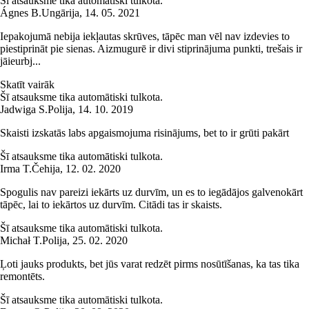
Šī atsauksme tika automātiski tulkota.
Ágnes B.
Ungārija
,
14. 05. 2021
Iepakojumā nebija iekļautas skrūves, tāpēc man vēl nav izdevies to
piestiprināt pie sienas. Aizmugurē ir divi stiprinājuma punkti, trešais ir
jāieurbj...
Skatīt vairāk
Šī atsauksme tika automātiski tulkota.
Jadwiga S.
Polija
,
14. 10. 2019
Skaisti izskatās labs apgaismojuma risinājums, bet to ir grūti pakārt
Šī atsauksme tika automātiski tulkota.
Irma T.
Čehija
,
12. 02. 2020
Spogulis nav pareizi iekārts uz durvīm, un es to iegādājos galvenokārt
tāpēc, lai to iekārtos uz durvīm. Citādi tas ir skaists.
Šī atsauksme tika automātiski tulkota.
Michał T.
Polija
,
25. 02. 2020
Ļoti jauks produkts, bet jūs varat redzēt pirms nosūtīšanas, ka tas tika
remontēts.
Šī atsauksme tika automātiski tulkota.