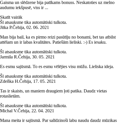
Gaisma un slēdzene bija patīkams bonuss. Neskatoties uz melno
audumu iekšpusē, viss ir ...
Skatīt vairāk
Šī atsauksme tika automātiski tulkota.
Jitka P.
Čehija
,
02. 06. 2021
Man bija bail, ka es pirmo reizi pasūtīju no bonami, bet tas atbilst
attēlam un ir labas kvalitātes. Patiešām lieliski. :-) Es iesaku.
Šī atsauksme tika automātiski tulkota.
Jarmila R.
Čehija
,
30. 05. 2021
Es esmu sajūsmā. To es esmu vēlējies visu mūžu. Lieliska ideja.
Šī atsauksme tika automātiski tulkota.
Zdeňka H.
Čehija
,
17. 05. 2021
Tas ir skaists, un maniem draugiem ļoti patika. Daudz vietas
rotaslietām.
Šī atsauksme tika automātiski tulkota.
Michal V.
Čehija
,
22. 04. 2021
Mana meita ir sajūsmā. Par salīdzinoši labu naudu daudz mūzikas