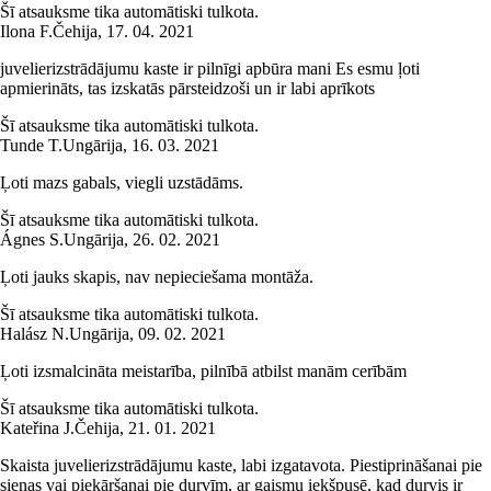
Šī atsauksme tika automātiski tulkota.
Ilona F.
Čehija
,
17. 04. 2021
juvelierizstrādājumu kaste ir pilnīgi apbūra mani Es esmu ļoti
apmierināts, tas izskatās pārsteidzoši un ir labi aprīkots
Šī atsauksme tika automātiski tulkota.
Tunde T.
Ungārija
,
16. 03. 2021
Ļoti mazs gabals, viegli uzstādāms.
Šī atsauksme tika automātiski tulkota.
Ágnes S.
Ungārija
,
26. 02. 2021
Ļoti jauks skapis, nav nepieciešama montāža.
Šī atsauksme tika automātiski tulkota.
Halász N.
Ungārija
,
09. 02. 2021
Ļoti izsmalcināta meistarība, pilnībā atbilst manām cerībām
Šī atsauksme tika automātiski tulkota.
Kateřina J.
Čehija
,
21. 01. 2021
Skaista juvelierizstrādājumu kaste, labi izgatavota. Piestiprināšanai pie
sienas vai piekāršanai pie durvīm, ar gaismu iekšpusē, kad durvis ir