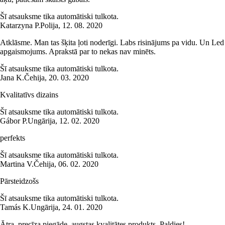
Šī atsauksme tika automātiski tulkota.
Katarzyna P.
Polija
,
12. 08. 2020
Atklāsme. Man tas šķita ļoti noderīgi. Labs risinājums pa vidu. Un Led
apgaismojums. Aprakstā par to nekas nav minēts.
Šī atsauksme tika automātiski tulkota.
Jana K.
Čehija
,
20. 03. 2020
Kvalitatīvs dizains
Šī atsauksme tika automātiski tulkota.
Gábor P.
Ungārija
,
12. 02. 2020
perfekts
Šī atsauksme tika automātiski tulkota.
Martina V.
Čehija
,
06. 02. 2020
Pārsteidzošs
Šī atsauksme tika automātiski tulkota.
Tamás K.
Ungārija
,
24. 01. 2020
Ātra, precīza piegāde, augstas kvalitātes produkts. Paldies!