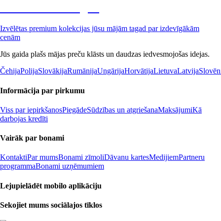
Premium izdevīgāk
Izvēlētas premium kolekcijas jūsu mājām tagad par izdevīgākām
cenām
Jūs gaida plašs mājas preču klāsts un daudzas iedvesmojošas idejas.
Čehija
Polija
Slovākija
Rumānija
Ungārija
Horvātija
Lietuva
Latvija
Slovēn
Informācija par pirkumu
Viss par iepirkšanos
Piegāde
Sūdzības un atgriešana
Maksājumi
Kā
darbojas kredīti
Vairāk par bonami
Kontakti
Par mums
Bonami zīmoli
Dāvanu kartes
Medijiem
Partneru
programma
Bonami uzņēmumiem
Lejupielādēt mobilo aplikāciju
Sekojiet mums sociālajos tīklos