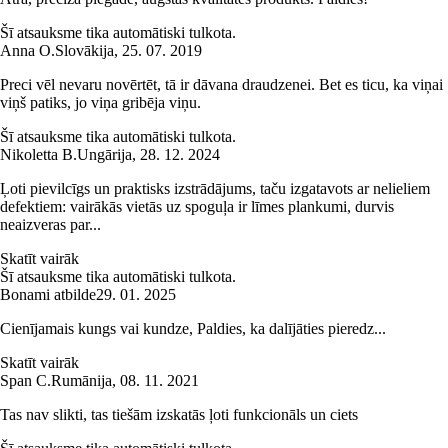
Šī atsauksme tika automātiski tulkota.
Anna O.
Slovākija
,
25. 07. 2019
Preci vēl nevaru novērtēt, tā ir dāvana draudzenei. Bet es ticu, ka viņai
viņš patiks, jo viņa gribēja viņu.
Šī atsauksme tika automātiski tulkota.
Nikoletta B.
Ungārija
,
28. 12. 2024
Ļoti pievilcīgs un praktisks izstrādājums, taču izgatavots ar nelieliem
defektiem: vairākās vietās uz spoguļa ir līmes plankumi, durvis
neaizveras par...
Skatīt vairāk
Šī atsauksme tika automātiski tulkota.
Bonami atbilde
29. 01. 2025
Cienījamais kungs vai kundze, Paldies, ka dalījāties pieredz...
Skatīt vairāk
Span C.
Rumānija
,
08. 11. 2021
Tas nav slikti, tas tiešām izskatās ļoti funkcionāls un ciets