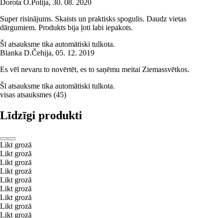
Dorota O.
Polija
,
30. 08. 2020
Super risinājums. Skaists un praktisks spogulis. Daudz vietas
dārgumiem. Produkts bija ļoti labi iepakots.
Šī atsauksme tika automātiski tulkota.
Blanka D.
Čehija
,
05. 12. 2019
Es vēl nevaru to novērtēt, es to saņēmu meitai Ziemassvētkos.
Šī atsauksme tika automātiski tulkota.
visas atsauksmes
(
45
)
Līdzīgi produkti
Likt grozā
Likt grozā
Likt grozā
Likt grozā
Likt grozā
Likt grozā
Likt grozā
Likt grozā
Likt grozā