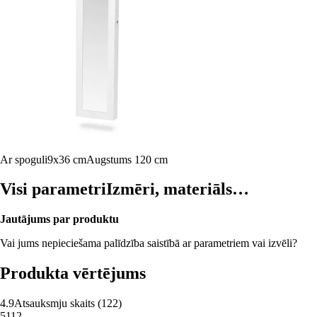
Ar spoguli
9x36 cm
Augstums 120 cm
Visi parametri
Izmēri, materiāls…
Jautājums par produktu
Vai jums nepieciešama palīdzība saistībā ar parametriem vai izvēli?
Produkta vērtējums
4.9
Atsauksmju skaits
(
122
)
5
112