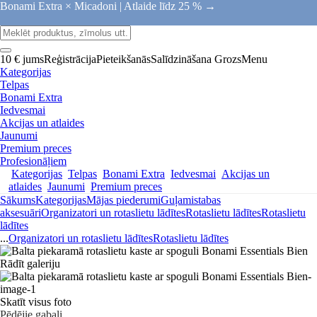
Bonami Extra × Micadoni |
Atlaide līdz 25 % →
10 € jums
Reģistrācija
Pieteikšanās
Salīdzināšana
Grozs
Menu
Kategorijas
Telpas
Bonami Extra
Iedvesmai
Akcijas un atlaides
Jaunumi
Premium preces
Profesionāļiem
Kategorijas
Telpas
Bonami Extra
Iedvesmai
Akcijas un
atlaides
Jaunumi
Premium preces
Sākums
Kategorijas
Mājas piederumi
Guļamistabas
aksesuāri
Organizatori un rotaslietu lādītes
Rotaslietu lādītes
Rotaslietu
lādītes
...
Organizatori un rotaslietu lādītes
Rotaslietu lādītes
Rādīt galeriju
Skatīt visus foto
Pēdējie gabali