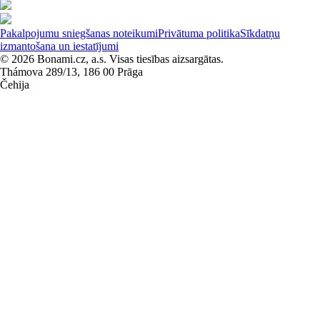
Pakalpojumu sniegšanas noteikumi
Privātuma politika
Sīkdatņu
izmantošana un iestatījumi
© 2026 Bonami.cz, a.s. Visas tiesības aizsargātas.
Thámova 289/13, 186 00 Prāga
Čehija