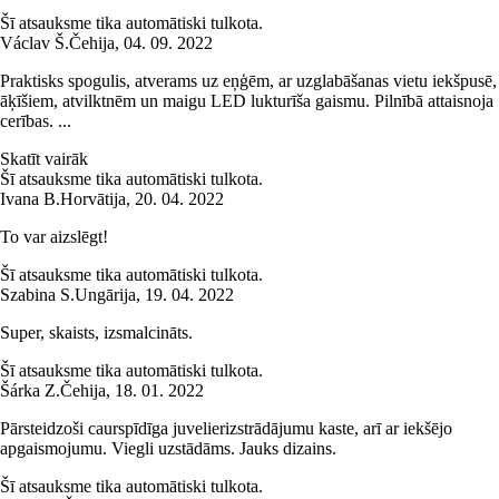
Šī atsauksme tika automātiski tulkota.
Václav Š.
Čehija
,
04. 09. 2022
Praktisks spogulis, atverams uz eņģēm, ar uzglabāšanas vietu iekšpusē,
āķīšiem, atvilktnēm un maigu LED lukturīša gaismu. Pilnībā attaisnoja
cerības. ...
Skatīt vairāk
Šī atsauksme tika automātiski tulkota.
Ivana B.
Horvātija
,
20. 04. 2022
To var aizslēgt!
Šī atsauksme tika automātiski tulkota.
Szabina S.
Ungārija
,
19. 04. 2022
Super, skaists, izsmalcināts.
Šī atsauksme tika automātiski tulkota.
Šárka Z.
Čehija
,
18. 01. 2022
Pārsteidzoši caurspīdīga juvelierizstrādājumu kaste, arī ar iekšējo
apgaismojumu. Viegli uzstādāms. Jauks dizains.
Šī atsauksme tika automātiski tulkota.