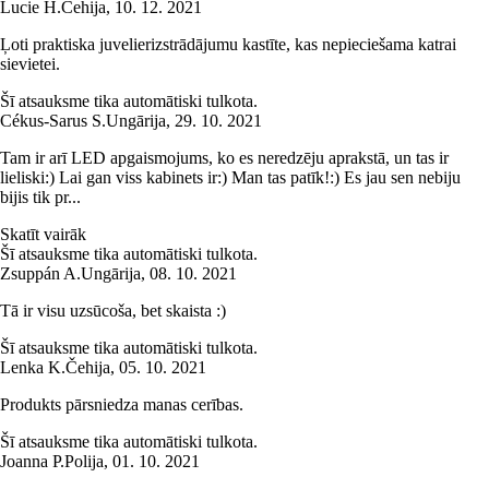
Lucie H.
Čehija
,
10. 12. 2021
Ļoti praktiska juvelierizstrādājumu kastīte, kas nepieciešama katrai
sievietei.
Šī atsauksme tika automātiski tulkota.
Cékus-Sarus S.
Ungārija
,
29. 10. 2021
Tam ir arī LED apgaismojums, ko es neredzēju aprakstā, un tas ir
lieliski:) Lai gan viss kabinets ir:) Man tas patīk!:) Es jau sen nebiju
bijis tik pr...
Skatīt vairāk
Šī atsauksme tika automātiski tulkota.
Zsuppán A.
Ungārija
,
08. 10. 2021
Tā ir visu uzsūcoša, bet skaista :)
Šī atsauksme tika automātiski tulkota.
Lenka K.
Čehija
,
05. 10. 2021
Produkts pārsniedza manas cerības.
Šī atsauksme tika automātiski tulkota.
Joanna P.
Polija
,
01. 10. 2021