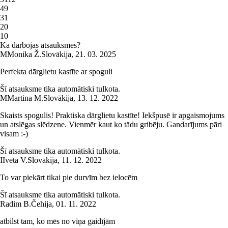
4
9
3
1
2
0
1
0
Kā darbojas atsauksmes?
M
Monika Ž.
Slovākija
,
21. 03. 2025
Perfekta dārglietu kastīte ar spoguli
Šī atsauksme tika automātiski tulkota.
M
Martina M.
Slovākija
,
13. 12. 2022
Skaists spogulis! Praktiska dārglietu kastīte! Iekšpusē ir apgaismojums
un atslēgas slēdzene. Vienmēr kaut ko tādu gribēju. Gandarījums pāri
visam :-)
Šī atsauksme tika automātiski tulkota.
I
Iveta V.
Slovākija
,
11. 12. 2022
To var piekārt tikai pie durvīm bez ielocēm
Šī atsauksme tika automātiski tulkota.
Radim B.
Čehija
,
01. 11. 2022
atbilst tam, ko mēs no viņa gaidījām