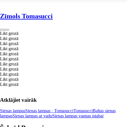
Zīmols Tomasucci
Likt grozā
Likt grozā
Likt grozā
Likt grozā
Likt grozā
Likt grozā
Likt grozā
Likt grozā
Likt grozā
Likt grozā
Likt grozā
Atklājiet vairāk
Sienas lampas
Sienas lampas · Tomasucci
Tomasucci
Baltas sienas
lampas
Sienas lampas ar vadu
Sienas lampas vannas istabai