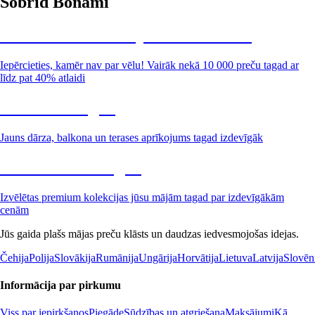
Šobrīd Bonami
Summer Sale: līdz pat 40% atlaide
Iepērcieties, kamēr nav par vēlu! Vairāk nekā 10 000 preču tagad ar
līdz pat 40% atlaidi
Dārzs izdevīgāk
Jauns dārza, balkona un terases aprīkojums tagad izdevīgāk
Premium izdevīgāk
Izvēlētas premium kolekcijas jūsu mājām tagad par izdevīgākām
cenām
Jūs gaida plašs mājas preču klāsts un daudzas iedvesmojošas idejas.
Čehija
Polija
Slovākija
Rumānija
Ungārija
Horvātija
Lietuva
Latvija
Slovēn
Informācija par pirkumu
Viss par iepirkšanos
Piegāde
Sūdzības un atgriešana
Maksājumi
Kā