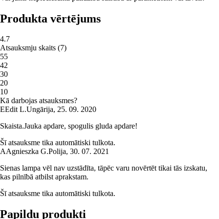
Produkta vērtējums
4.7
Atsauksmju skaits
(
7
)
5
5
4
2
3
0
2
0
1
0
Kā darbojas atsauksmes?
E
Edit L.
Ungārija
,
25. 09. 2020
Skaista.Jauka apdare, spogulis gluda apdare!
Šī atsauksme tika automātiski tulkota.
A
Agnieszka G.
Polija
,
30. 07. 2021
Sienas lampa vēl nav uzstādīta, tāpēc varu novērtēt tikai tās izskatu,
kas pilnībā atbilst aprakstam.
Šī atsauksme tika automātiski tulkota.
Papildu produkti