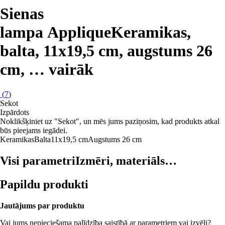
Sienas
lampa Applique
Keramikas,
balta, 11x19,5 cm, augstums 26
cm
, …
vairāk
(
7
)
Sekot
Izpārdots
Noklikšķiniet uz "Sekot", un mēs jums paziņosim, kad produkts atkal
būs pieejams iegādei.
Keramikas
Balta
11x19,5 cm
Augstums 26 cm
Visi parametri
Izmēri, materiāls…
Papildu produkti
Jautājums par produktu
Vai jums nepieciešama palīdzība saistībā ar parametriem vai izvēli?