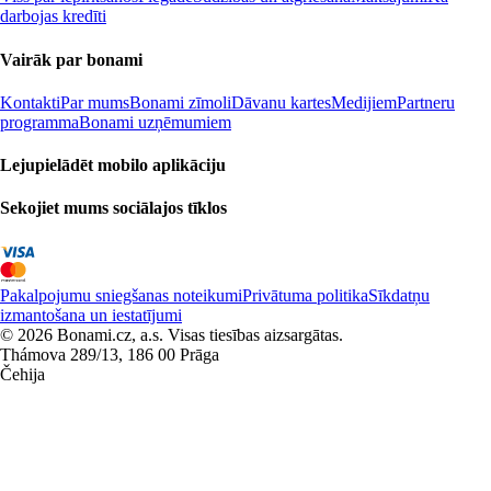
darbojas kredīti
Vairāk par bonami
Kontakti
Par mums
Bonami zīmoli
Dāvanu kartes
Medijiem
Partneru
programma
Bonami uzņēmumiem
Lejupielādēt mobilo aplikāciju
Sekojiet mums sociālajos tīklos
Pakalpojumu sniegšanas noteikumi
Privātuma politika
Sīkdatņu
izmantošana un iestatījumi
© 2026 Bonami.cz, a.s. Visas tiesības aizsargātas.
Thámova 289/13, 186 00 Prāga
Čehija