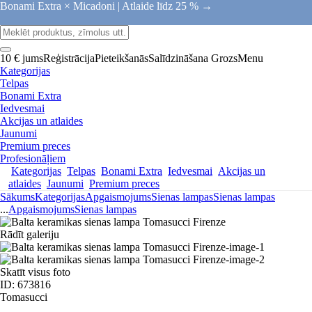
Bonami Extra × Micadoni |
Atlaide līdz 25 % →
10 € jums
Reģistrācija
Pieteikšanās
Salīdzināšana
Grozs
Menu
Kategorijas
Telpas
Bonami Extra
Iedvesmai
Akcijas un atlaides
Jaunumi
Premium preces
Profesionāļiem
Kategorijas
Telpas
Bonami Extra
Iedvesmai
Akcijas un
atlaides
Jaunumi
Premium preces
Sākums
Kategorijas
Apgaismojums
Sienas lampas
Sienas lampas
...
Apgaismojums
Sienas lampas
Rādīt galeriju
Skatīt visus foto
ID: 673816
Tomasucci