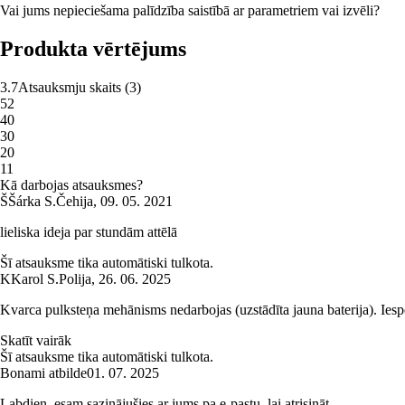
Vai jums nepieciešama palīdzība saistībā ar parametriem vai izvēli?
Produkta vērtējums
3.7
Atsauksmju skaits
(
3
)
5
2
4
0
3
0
2
0
1
1
Kā darbojas atsauksmes?
Š
Šárka S.
Čehija
,
09. 05. 2021
lieliska ideja par stundām attēlā
Šī atsauksme tika automātiski tulkota.
K
Karol S.
Polija
,
26. 06. 2025
Kvarca pulksteņa mehānisms nedarbojas (uzstādīta jauna baterija). Iespē
Skatīt vairāk
Šī atsauksme tika automātiski tulkota.
Bonami atbilde
01. 07. 2025
Labdien, esam sazinājušies ar jums pa e-pastu, lai atrisināt...