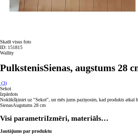
Skatīt visus foto
ID: 151815
Wallity
Pulkstenis
Sienas, augstums 28 
(
3
)
Sekot
Izpārdots
Noklikšķiniet uz "Sekot", un mēs jums paziņosim, kad produkts atkal b
Sienas
Augstums 28 cm
Visi parametri
Izmēri, materiāls…
Jautājums par produktu