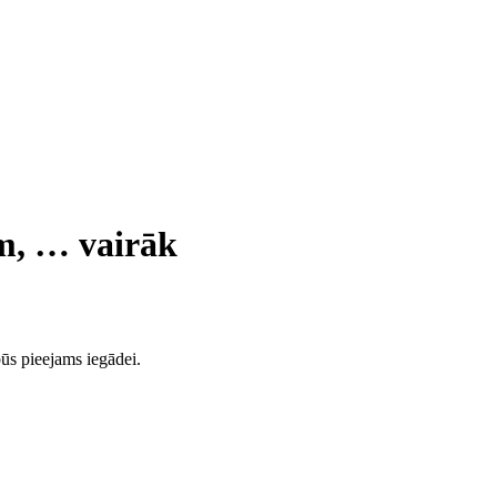
cm
, …
vairāk
ūs pieejams iegādei.