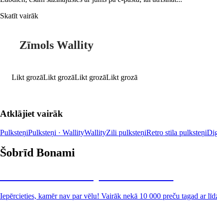
Skatīt vairāk
Zīmols Wallity
Likt grozā
Likt grozā
Likt grozā
Likt grozā
Atklājiet vairāk
Pulksteņi
Pulksteņi · Wallity
Wallity
Zili pulksteņi
Retro stila pulksteņi
Dig
Šobrīd Bonami
Summer Sale: līdz pat 40% atlaide
Iepērcieties, kamēr nav par vēlu! Vairāk nekā 10 000 preču tagad ar līd
Dārzs izdevīgāk