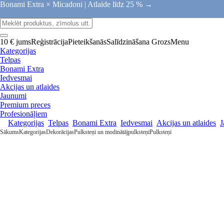
Bonami Extra × Micadoni |
Atlaide līdz 25 % →
10 € jums
Reģistrācija
Pieteikšanās
Salīdzināšana
Grozs
Menu
Kategorijas
Telpas
Bonami Extra
Iedvesmai
Akcijas un atlaides
Jaunumi
Premium preces
Profesionāļiem
Kategorijas
Telpas
Bonami Extra
Iedvesmai
Akcijas un atlaides
J
Sākums
Kategorijas
Dekorācijas
Pulksteņi un modinātājpulksteņi
Pulksteņi