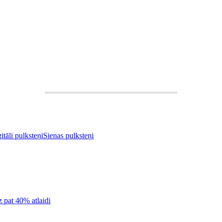
itāli pulksteņi
Sienas pulksteņi
z pat 40% atlaidi