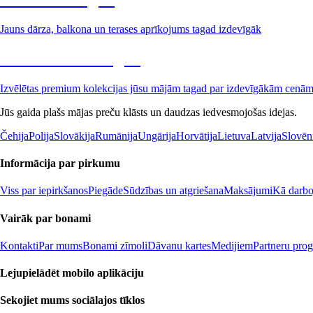
Jauns dārza, balkona un terases aprīkojums tagad izdevīgāk
Premium izdevīgāk
Izvēlētas premium kolekcijas jūsu mājām tagad par izdevīgākām cenā
Jūs gaida plašs mājas preču klāsts un daudzas iedvesmojošas idejas.
Čehija
Polija
Slovākija
Rumānija
Ungārija
Horvātija
Lietuva
Latvija
Slovēn
Informācija par pirkumu
Viss par iepirkšanos
Piegāde
Sūdzības un atgriešana
Maksājumi
Kā darboj
Vairāk par bonami
Kontakti
Par mums
Bonami zīmoli
Dāvanu kartes
Medijiem
Partneru pro
Lejupielādēt mobilo aplikāciju
Sekojiet mums sociālajos tīklos