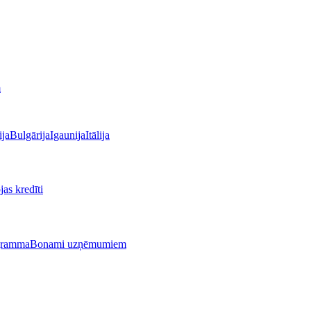
m
ija
Bulgārija
Igaunija
Itālija
as kredīti
gramma
Bonami uzņēmumiem