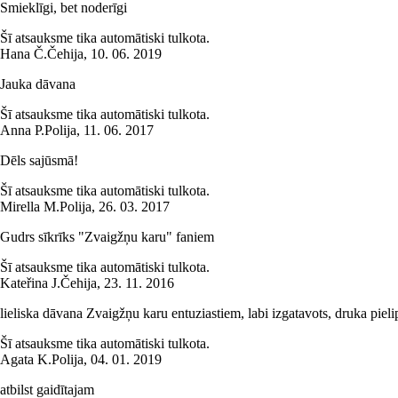
Smieklīgi, bet noderīgi
Šī atsauksme tika automātiski tulkota.
Hana Č.
Čehija
,
10. 06. 2019
Jauka dāvana
Šī atsauksme tika automātiski tulkota.
Anna P.
Polija
,
11. 06. 2017
Dēls sajūsmā!
Šī atsauksme tika automātiski tulkota.
Mirella M.
Polija
,
26. 03. 2017
Gudrs sīkrīks "Zvaigžņu karu" faniem
Šī atsauksme tika automātiski tulkota.
Kateřina J.
Čehija
,
23. 11. 2016
lieliska dāvana Zvaigžņu karu entuziastiem, labi izgatavots, druka pieli
Šī atsauksme tika automātiski tulkota.
Agata K.
Polija
,
04. 01. 2019
atbilst gaidītajam