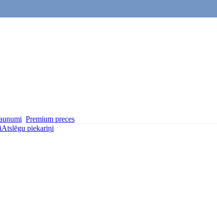
aunumi
Premium preces
i
Atslēgu piekariņi