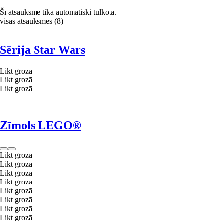
Šī atsauksme tika automātiski tulkota.
visas atsauksmes
(
8
)
Sērija Star Wars
Likt grozā
Likt grozā
Likt grozā
Zīmols LEGO®
Likt grozā
Likt grozā
Likt grozā
Likt grozā
Likt grozā
Likt grozā
Likt grozā
Likt grozā