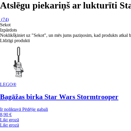
Atslēgu piekariņš ar lukturīti S
(
74
)
Sekot
Izpārdots
Noklikšķiniet uz "Sekot", un mēs jums paziņosim, kad produkts atkal b
Līdzīgi produkti
LEGO®
Bagāžas birka Star Wars Stormtrooper
Ir noliktavā
Pēdējie gabali
8,90 €
Likt grozā
Likt grozā