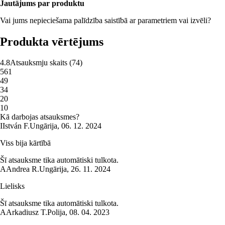
Jautājums par produktu
Vai jums nepieciešama palīdzība saistībā ar parametriem vai izvēli?
Produkta vērtējums
4.8
Atsauksmju skaits
(
74
)
5
61
4
9
3
4
2
0
1
0
Kā darbojas atsauksmes?
I
István F.
Ungārija
,
06. 12. 2024
Viss bija kārtībā
Šī atsauksme tika automātiski tulkota.
A
Andrea R.
Ungārija
,
26. 11. 2024
Lielisks
Šī atsauksme tika automātiski tulkota.
A
Arkadiusz T.
Polija
,
08. 04. 2023