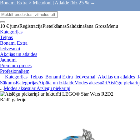
Bonami Extra × Micadoni |
Atlaide līdz 25 % →
10 € jums
Reģistrācija
Pieteikšanās
Salīdzināšana
Grozs
Menu
Kategorijas
Telpas
Bonami Extra
Iedvesmai
Akcijas un atlaides
Jaunumi
Premium preces
Profesionāļiem
Kategorijas
Telpas
Bonami Extra
Iedvesmai
Akcijas un atlaides
J
Sākums
Kategorijas
Atpūta un izklaide
Modes aksesuāri
Atslēgu piekariņ
...
Modes aksesuāri
Atslēgu piekariņi
Rādīt galeriju