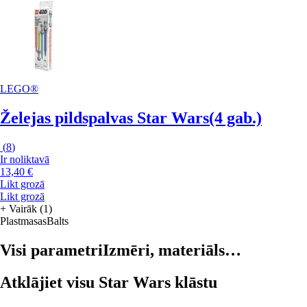
LEGO®
Želejas pildspalvas Star Wars
(4 gab.)
(
8
)
Ir noliktavā
13,40 €
Likt grozā
Likt grozā
+
Vairāk (1)
Plastmasas
Balts
Visi parametri
Izmēri, materiāls…
Atklājiet visu Star Wars klāstu