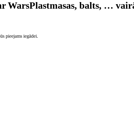
tar Wars
Plastmasas, balts
, …
vair
ūs pieejams iegādei.