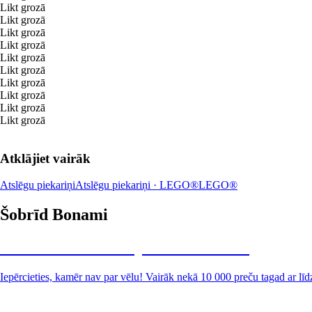
Likt grozā
Likt grozā
Likt grozā
Likt grozā
Likt grozā
Likt grozā
Likt grozā
Likt grozā
Likt grozā
Likt grozā
Atklājiet vairāk
Atslēgu piekariņi
Atslēgu piekariņi · LEGO®
LEGO®
Šobrīd Bonami
Summer Sale: līdz pat 40% atlaide
Iepērcieties, kamēr nav par vēlu! Vairāk nekā 10 000 preču tagad ar līd
Dārzs izdevīgāk