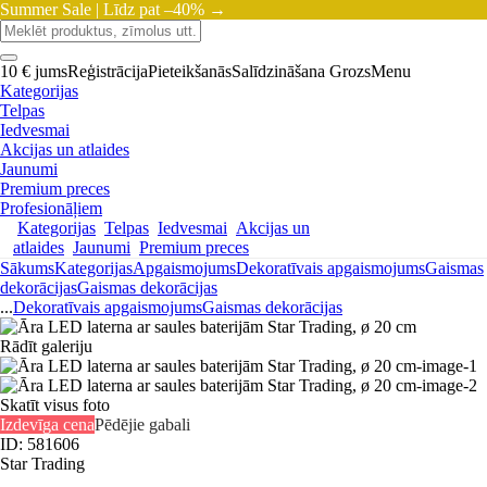
Summer Sale |
Līdz pat –40% →
10 € jums
Reģistrācija
Pieteikšanās
Salīdzināšana
Grozs
Menu
Kategorijas
Telpas
Iedvesmai
Akcijas un atlaides
Jaunumi
Premium preces
Profesionāļiem
Kategorijas
Telpas
Iedvesmai
Akcijas un
atlaides
Jaunumi
Premium preces
Sākums
Kategorijas
Apgaismojums
Dekoratīvais apgaismojums
Gaismas
dekorācijas
Gaismas dekorācijas
...
Dekoratīvais apgaismojums
Gaismas dekorācijas
Rādīt galeriju
Skatīt visus foto
Izdevīga cena
Pēdējie gabali
ID: 581606
Star Trading