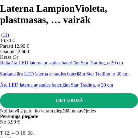
Laterna Lampion
Violeta,
plastmasas
, …
vairāk
(
11
)
10,30 €
Parasti 12,90 €
Ietaupiet 2,60 €
Krāsa (3)
Balta āra LED laterna ar saules baterijām Star Trading, ø 20 cm
Sarkana āra LED laterna ar saules baterijām Star Trading, ø 30 cm
Āra LED laterna ar saules baterijām Star Trading, ø 20 cm
LIKT GROZĀ
Noliktavā 2 gab., ko varam piegādāt nekavējoties
Personīgā piegāde
No 3,90 €
·
T 12. – O 18. 08.