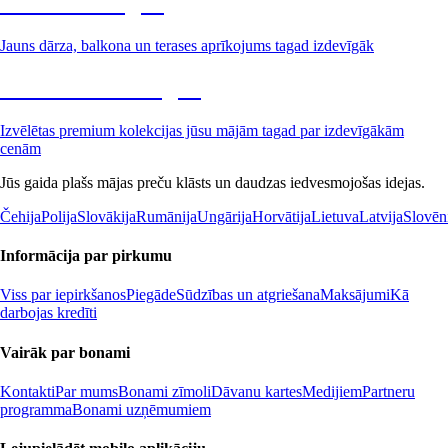
Dārzs izdevīgāk
Jauns dārza, balkona un terases aprīkojums tagad izdevīgāk
Premium izdevīgāk
Izvēlētas premium kolekcijas jūsu mājām tagad par izdevīgākām
cenām
Jūs gaida plašs mājas preču klāsts un daudzas iedvesmojošas idejas.
Čehija
Polija
Slovākija
Rumānija
Ungārija
Horvātija
Lietuva
Latvija
Slovēn
Informācija par pirkumu
Viss par iepirkšanos
Piegāde
Sūdzības un atgriešana
Maksājumi
Kā
darbojas kredīti
Vairāk par bonami
Kontakti
Par mums
Bonami zīmoli
Dāvanu kartes
Medijiem
Partneru
programma
Bonami uzņēmumiem