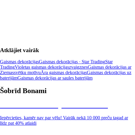
LIKT GROZĀ
Atklājiet vairāk
Gaismas dekorācijas
Gaismas dekorācijas · Star Trading
Star
Trading
Violetas gaismas dekorācijas
zvaigznes
Gaismas dekorācijas ar
Ziemassvētku motīvu
Āra gaismas dekorācijas
Gaismas dekorācijas uz
baterijām
Gaismas dekorācijas ar saules baterijām
Šobrīd Bonami
Summer Sale: līdz pat 40% atlaide
Iepērcieties, kamēr nav par vēlu! Vairāk nekā 10 000 preču tagad ar
līdz pat 40% atlaidi