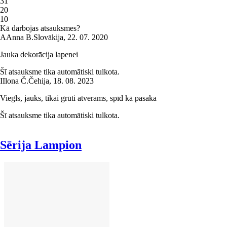
3
1
2
0
1
0
Kā darbojas atsauksmes?
A
Anna B.
Slovākija
,
22. 07. 2020
Jauka dekorācija lapenei
Šī atsauksme tika automātiski tulkota.
I
Ilona Č.
Čehija
,
18. 08. 2023
Viegls, jauks, tikai grūti atverams, spīd kā pasaka
Šī atsauksme tika automātiski tulkota.
Sērija Lampion