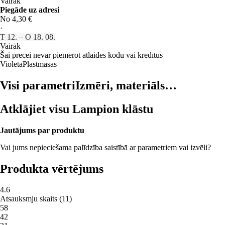
Vairāk
Piegāde uz adresi
No 4,30 €
·
T 12. – O 18. 08.
Vairāk
Šai precei nevar piemērot atlaides kodu vai kredītus
Violeta
Plastmasas
Visi parametri
Izmēri, materiāls…
Atklājiet visu Lampion klāstu
Jautājums par produktu
Vai jums nepieciešama palīdzība saistībā ar parametriem vai izvēli?
Produkta vērtējums
4.6
Atsauksmju skaits
(
11
)
5
8
4
2