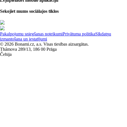
Lejupielādēt mobilo aplikāciju
Sekojiet mums sociālajos tīklos
Pakalpojumu sniegšanas noteikumi
Privātuma politika
Sīkdatņu
izmantošana un iestatījumi
© 2026 Bonami.cz, a.s. Visas tiesības aizsargātas.
Thámova 289/13, 186 00 Prāga
Čehija