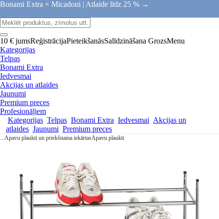
Bonami Extra × Micadoni |
Atlaide līdz 25 % →
10 € jums
Reģistrācija
Pieteikšanās
Salīdzināšana
Grozs
Menu
Kategorijas
Telpas
Bonami Extra
Iedvesmai
Akcijas un atlaides
Jaunumi
Premium preces
Profesionāļiem
Kategorijas
Telpas
Bonami Extra
Iedvesmai
Akcijas un
atlaides
Jaunumi
Premium preces
...
Apavu plaukti un priekšnama iekārtas
Apavu plaukti