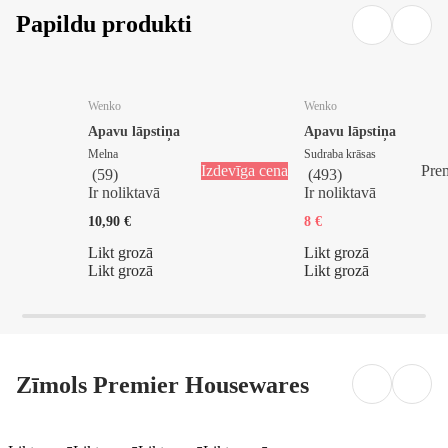
Papildu produkti
Wenko
Wenko
Apavu lāpstiņa
Apavu lāpstiņa
Melna
Sudraba krāsas
Izdevīga cena
Pre
(
59
)
(
493
)
Ir noliktavā
Ir noliktavā
10,90 €
8 €
Likt grozā
Likt grozā
Likt grozā
Likt grozā
Zīmols Premier Housewares