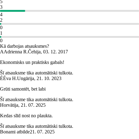
5
3
4
2
0
1
0
Kā darbojas atsauksmes?
A
Adrienna R.
Čehija
,
03. 12. 2017
Ekonomisks un praktisks gabals!
Šī atsauksme tika automātiski tulkota.
É
Éva H.
Ungārija
,
21. 10. 2023
Grūti samontēt, bet labi
Šī atsauksme tika automātiski tulkota.
Horvātija
,
21. 07. 2025
Kedas slīd nost no plaukta.
Šī atsauksme tika automātiski tulkota.
Bonami atbilde
21. 07. 2025