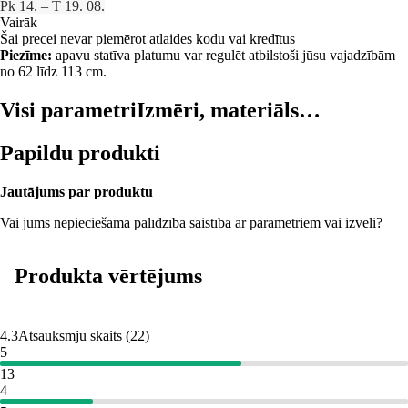
Pk 14. – T 19. 08.
Vairāk
Šai precei nevar piemērot atlaides kodu vai kredītus
Piezīme:
apavu statīva platumu var regulēt atbilstoši jūsu vajadzībām
no 62 līdz 113 cm.
Visi parametri
Izmēri, materiāls…
Papildu produkti
Jautājums par produktu
Vai jums nepieciešama palīdzība saistībā ar parametriem vai izvēli?
Produkta vērtējums
4.3
Atsauksmju skaits
(
22
)
5
13
4