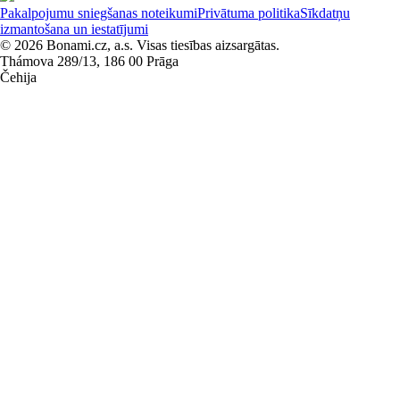
Pakalpojumu sniegšanas noteikumi
Privātuma politika
Sīkdatņu
izmantošana un iestatījumi
© 2026 Bonami.cz, a.s. Visas tiesības aizsargātas.
Thámova 289/13, 186 00 Prāga
Čehija