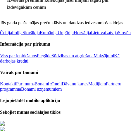
Izvēlētas premium kolekcijas jūsu mājām tagad par
izdevīgākām cenām
Jūs gaida plašs mājas preču klāsts un daudzas iedvesmojošas idejas.
Čehija
Polija
Slovākija
Rumānija
Ungārija
Horvātija
Lietuva
Latvija
Slovēn
Informācija par pirkumu
Viss par iepirkšanos
Piegāde
Sūdzības un atgriešana
Maksājumi
Kā
darbojas kredīti
Vairāk par bonami
Kontakti
Par mums
Bonami zīmoli
Dāvanu kartes
Medijiem
Partneru
programma
Bonami uzņēmumiem
Lejupielādēt mobilo aplikāciju
Sekojiet mums sociālajos tīklos