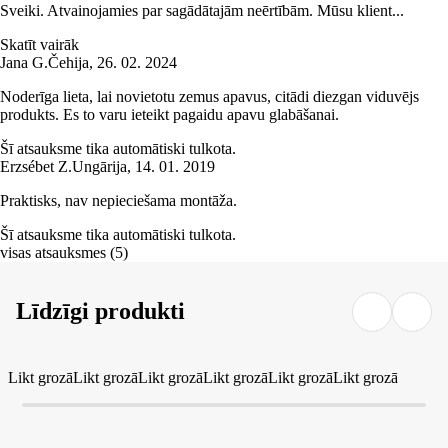
Sveiki. Atvainojamies par sagādātajām neērtībām. Mūsu klient...
Skatīt vairāk
Jana G.
Čehija
,
26. 02. 2024
Noderīga lieta, lai novietotu zemus apavus, citādi diezgan viduvējs
produkts. Es to varu ieteikt pagaidu apavu glabāšanai.
Šī atsauksme tika automātiski tulkota.
Erzsébet Z.
Ungārija
,
14. 01. 2019
Praktisks, nav nepieciešama montāža.
Šī atsauksme tika automātiski tulkota.
visas atsauksmes
(
5
)
Līdzīgi produkti
Likt grozā
Likt grozā
Likt grozā
Likt grozā
Likt grozā
Likt grozā