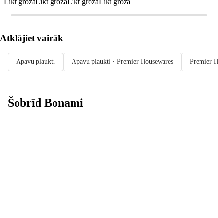
Likt grozā
Likt grozā
Likt grozā
Likt grozā
Atklājiet vairāk
Apavu plaukti
Apavu plaukti · Premier Housewares
Premier H
Šobrīd Bonami
Summer Sale:
līdz pat 40%
atlaide