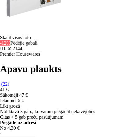
Skatīt visus foto
-12%
Pēdējie gabali
ID: 652144
Premier Housewares
Apavu plaukts
(
22
)
41 €
Sākotnēji
47 €
Ietaupiet 6 €
Likt grozā
Noliktavā 3 gab., ko varam piegādāt nekavējoties
Citas > 5 gab preču pasūtījumam
Piegāde uz adresi
No 4,30 €
·