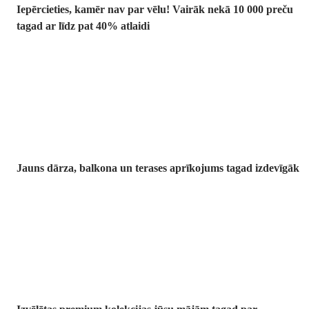
Iepērcieties, kamēr nav par vēlu! Vairāk nekā 10 000 preču
tagad ar līdz pat 40% atlaidi
Dārzs izdevīgāk
Jauns dārza, balkona un terases aprīkojums tagad izdevīgāk
Premium
izdevīgāk