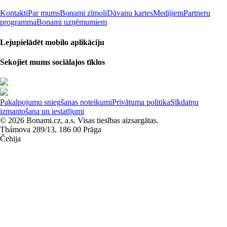
Kontakti
Par mums
Bonami zīmoli
Dāvanu kartes
Medijiem
Partneru
programma
Bonami uzņēmumiem
Lejupielādēt mobilo aplikāciju
Sekojiet mums sociālajos tīklos
Pakalpojumu sniegšanas noteikumi
Privātuma politika
Sīkdatņu
izmantošana un iestatījumi
© 2026 Bonami.cz, a.s. Visas tiesības aizsargātas.
Thámova 289/13, 186 00 Prāga
Čehija