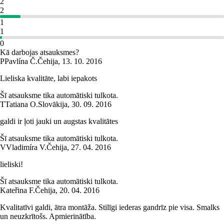
2
2
1
1
0
Kā darbojas atsauksmes?
P
Pavlína Č.
Čehija
,
13. 10. 2016
Lieliska kvalitāte, labi iepakots
Šī atsauksme tika automātiski tulkota.
T
Tatiana O.
Slovākija
,
30. 09. 2016
galdi ir ļoti jauki un augstas kvalitātes
Šī atsauksme tika automātiski tulkota.
V
Vladimíra V.
Čehija
,
27. 04. 2016
lieliski!
Šī atsauksme tika automātiski tulkota.
Kateřina F.
Čehija
,
20. 04. 2016
Kvalitatīvi galdi, ātra montāža. Stilīgi iederas gandrīz pie visa. Smalks
un neuzkrītošs. Apmierinātība.