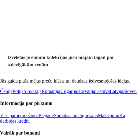
Premium
izdevīgāk
Izvēlētas premium kolekcijas jūsu mājām tagad par
izdevīgākām cenām
Jūs gaida plašs mājas preču klāsts un daudzas iedvesmojošas idejas.
Čehija
Polija
Slovākija
Rumānija
Ungārija
Horvātija
Lietuva
Latvija
Slovēn
Informācija par pirkumu
Viss par iepirkšanos
Piegāde
Sūdzības un atgriešana
Maksājumi
Kā
darbojas kredīti
Vairāk par bonami