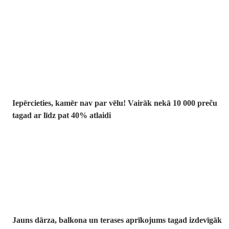
Summer Sale:
līdz pat 40%
atlaide
Iepērcieties, kamēr nav par vēlu! Vairāk nekā 10 000 preču
tagad ar līdz pat 40% atlaidi
Dārzs izdevīgāk
Jauns dārza, balkona un terases aprīkojums tagad izdevīgāk