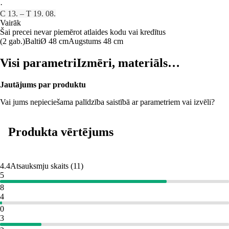
·
C 13. – T 19. 08.
Vairāk
Šai precei nevar piemērot atlaides kodu vai kredītus
(2 gab.)
Balti
Ø 48 cm
Augstums 48 cm
Visi parametri
Izmēri, materiāls…
Jautājums par produktu
Vai jums nepieciešama palīdzība saistībā ar parametriem vai izvēli?
Produkta vērtējums
4.4
Atsauksmju skaits
(
11
)
5
8
4
0
3