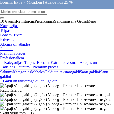
Bonami Extra × Micadoni |
Atlaide līdz 25 % →
10 € jums
Reģistrācija
Pieteikšanās
Salīdzināšana
Grozs
Menu
Kategorijas
Telpas
Bonami Extra
Iedvesmai
Akcijas un atlaides
Jaunumi
Premium preces
Profesionāļiem
Kategorijas
Telpas
Bonami Extra
Iedvesmai
Akcijas un
atlaides
Jaunumi
Premium preces
Sākums
Kategorijas
Mēbeles
Galdi un rakstāmgaldi
Sānu galdiņi
Sānu
galdiņi
...
Galdi un rakstāmgaldi
Sānu galdiņi
Rādīt galeriju
Skatīt visus foto
(+1)