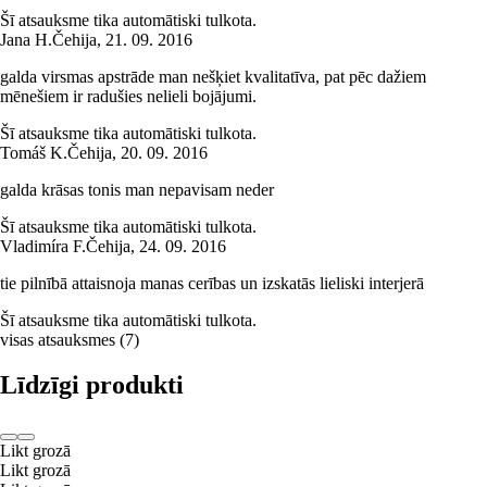
Šī atsauksme tika automātiski tulkota.
Jana H.
Čehija
,
21. 09. 2016
galda virsmas apstrāde man nešķiet kvalitatīva, pat pēc dažiem
mēnešiem ir radušies nelieli bojājumi.
Šī atsauksme tika automātiski tulkota.
Tomáš K.
Čehija
,
20. 09. 2016
galda krāsas tonis man nepavisam neder
Šī atsauksme tika automātiski tulkota.
Vladimíra F.
Čehija
,
24. 09. 2016
tie pilnībā attaisnoja manas cerības un izskatās lieliski interjerā
Šī atsauksme tika automātiski tulkota.
visas atsauksmes
(
7
)
Līdzīgi produkti
Likt grozā
Likt grozā