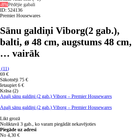
-8%
Pēdējie gabali
ID: 524136
Premier Housewares
Sānu galdiņi Viborg
(2 gab.),
balti, ø 48 cm, augstums 48 cm
,
…
vairāk
(
11
)
69 €
Sākotnēji
75 €
Ietaupiet 6 €
Krāsa (2)
Apaļi sānu galdiņi (2 gab.) Viborg – Premier Housewares
Apaļi sānu galdiņi (2 gab.) Viborg – Premier Housewares
Likt grozā
Noliktavā 3 gab., ko varam piegādāt nekavējoties
Piegāde uz adresi
No 4,30 €