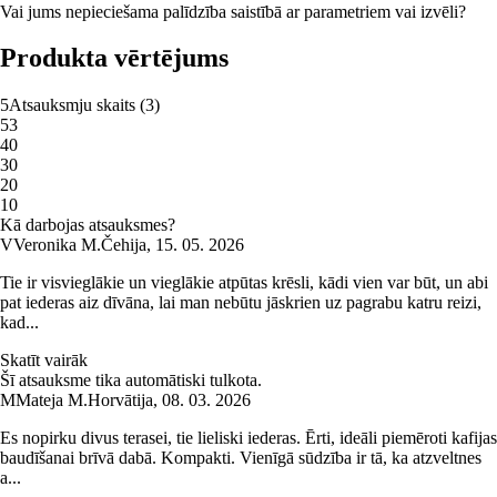
Vai jums nepieciešama palīdzība saistībā ar parametriem vai izvēli?
Produkta vērtējums
5
Atsauksmju skaits
(
3
)
5
3
4
0
3
0
2
0
1
0
Kā darbojas atsauksmes?
V
Veronika M.
Čehija
,
15. 05. 2026
Tie ir visvieglākie un vieglākie atpūtas krēsli, kādi vien var būt, un abi
pat iederas aiz dīvāna, lai man nebūtu jāskrien uz pagrabu katru reizi,
kad...
Skatīt vairāk
Šī atsauksme tika automātiski tulkota.
M
Mateja M.
Horvātija
,
08. 03. 2026
Es nopirku divus terasei, tie lieliski iederas. Ērti, ideāli piemēroti kafijas
baudīšanai brīvā dabā. Kompakti. Vienīgā sūdzība ir tā, ka atzveltnes
a...