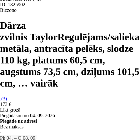
ID: 1825902
Bizzotto
Dārza
zvilnis Taylor
Regulējams/saliek
metāla, antracīta pelēks, slodze
110 kg, platums 60,5 cm,
augstums 73,5 cm, dziļums 101,5
cm
, …
vairāk
(
3
)
173 €
Likt grozā
Piegādāsim no 04. 09. 2026
Piegāde uz adresi
Bez maksas
·
Pk 04. – O 08. 09.