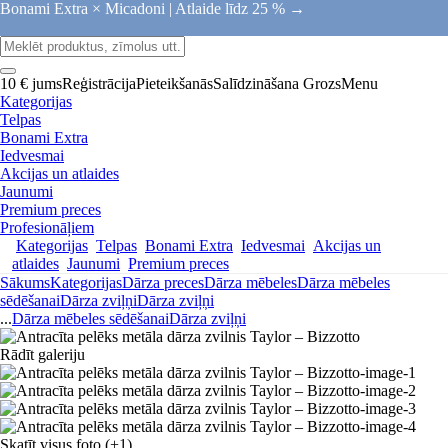
Bonami Extra × Micadoni |
Atlaide līdz 25 % →
10 € jums
Reģistrācija
Pieteikšanās
Salīdzināšana
Grozs
Menu
Kategorijas
Telpas
Bonami Extra
Iedvesmai
Akcijas un atlaides
Jaunumi
Premium preces
Profesionāļiem
Kategorijas
Telpas
Bonami Extra
Iedvesmai
Akcijas un
atlaides
Jaunumi
Premium preces
Sākums
Kategorijas
Dārza preces
Dārza mēbeles
Dārza mēbeles
sēdēšanai
Dārza zviļņi
Dārza zviļņi
...
Dārza mēbeles sēdēšanai
Dārza zviļņi
Rādīt galeriju
Skatīt visus foto
(+1)