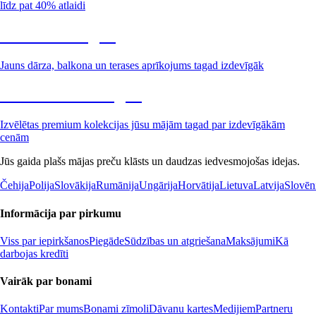
līdz pat 40% atlaidi
Dārzs izdevīgāk
Jauns dārza, balkona un terases aprīkojums tagad izdevīgāk
Premium izdevīgāk
Izvēlētas premium kolekcijas jūsu mājām tagad par izdevīgākām
cenām
Jūs gaida plašs mājas preču klāsts un daudzas iedvesmojošas idejas.
Čehija
Polija
Slovākija
Rumānija
Ungārija
Horvātija
Lietuva
Latvija
Slovēn
Informācija par pirkumu
Viss par iepirkšanos
Piegāde
Sūdzības un atgriešana
Maksājumi
Kā
darbojas kredīti
Vairāk par bonami
Kontakti
Par mums
Bonami zīmoli
Dāvanu kartes
Medijiem
Partneru