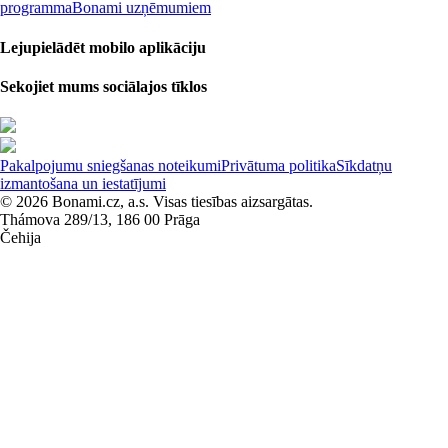
programma
Bonami uzņēmumiem
Lejupielādēt mobilo aplikāciju
Sekojiet mums sociālajos tīklos
Pakalpojumu sniegšanas noteikumi
Privātuma politika
Sīkdatņu
izmantošana un iestatījumi
© 2026 Bonami.cz, a.s. Visas tiesības aizsargātas.
Thámova 289/13, 186 00 Prāga
Čehija