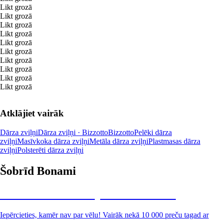
Likt grozā
Likt grozā
Likt grozā
Likt grozā
Likt grozā
Likt grozā
Likt grozā
Likt grozā
Likt grozā
Likt grozā
Atklājiet vairāk
Dārza zviļņi
Dārza zviļņi · Bizzotto
Bizzotto
Pelēki dārza
zviļņi
Masīvkoka dārza zviļņi
Metāla dārza zviļņi
Plastmasas dārza
zviļņi
Polsterēti dārza zviļņi
Šobrīd Bonami
Summer Sale: līdz pat 40% atlaide
Iepērcieties, kamēr nav par vēlu! Vairāk nekā 10 000 preču tagad ar