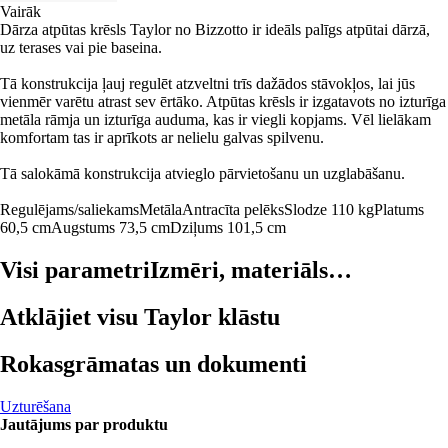
Vairāk
Dārza atpūtas krēsls Taylor no Bizzotto ir ideāls palīgs atpūtai dārzā,
uz terases vai pie baseina.
Tā konstrukcija ļauj regulēt atzveltni trīs dažādos stāvokļos, lai jūs
vienmēr varētu atrast sev ērtāko. Atpūtas krēsls ir izgatavots no izturīga
metāla rāmja un izturīga auduma, kas ir viegli kopjams. Vēl lielākam
komfortam tas ir aprīkots ar nelielu galvas spilvenu.
Tā salokāmā konstrukcija atvieglo pārvietošanu un uzglabāšanu.
Regulējams/saliekams
Metāla
Antracīta pelēks
Slodze 110 kg
Platums
60,5 cm
Augstums 73,5 cm
Dziļums 101,5 cm
Visi parametri
Izmēri, materiāls…
Atklājiet visu Taylor klāstu
Rokasgrāmatas un dokumenti
Uzturēšana
Jautājums par produktu