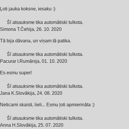
Ļoti jauka koksne, iesaku :)
Šī atsauksme tika automātiski tulkota.
Simona T.
Čehija
,
26. 10. 2020
Tā bija dāvana, un viņam tā patika.
Šī atsauksme tika automātiski tulkota.
Pacurar I.
Rumānija
,
01. 10. 2020
Es esmu super!
Šī atsauksme tika automātiski tulkota.
Jana K.
Slovākija
,
24. 08. 2020
Neticami skaisti, lieli... Esmu ļoti apmierināta :)
Šī atsauksme tika automātiski tulkota.
Anna H.
Slovākija
,
25. 07. 2020