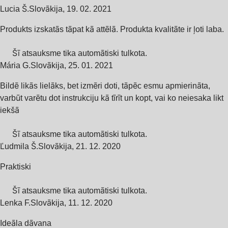
Lucia Š.
Slovākija
,
19. 02. 2021
Produkts izskatās tāpat kā attēlā. Produkta kvalitāte ir ļoti laba.
Šī atsauksme tika automātiski tulkota.
Mária G.
Slovākija
,
25. 01. 2021
Bildē likās lielāks, bet izmēri doti, tāpēc esmu apmierināta,
varbūt varētu dot instrukciju kā tīrīt un kopt, vai ko neiesaka likt
iekšā
Šī atsauksme tika automātiski tulkota.
Ľudmila Š.
Slovākija
,
21. 12. 2020
Praktiski
Šī atsauksme tika automātiski tulkota.
Lenka F.
Slovākija
,
11. 12. 2020
Ideāla dāvana