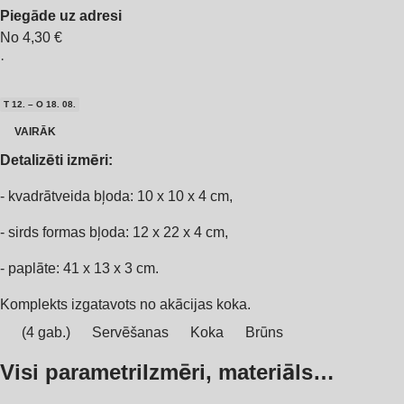
Piegāde uz adresi
No 4,30 €
·
T 12. – O 18. 08.
VAIRĀK
Detalizēti izmēri:
- kvadrātveida bļoda: 10 x 10 x 4 cm,
- sirds formas bļoda: 12 x 22 x 4 cm,
- paplāte: 41 x 13 x 3 cm.
Komplekts izgatavots no akācijas koka.
(4 gab.)
Servēšanas
Koka
Brūns
Visi parametri
Izmēri, materiāls…