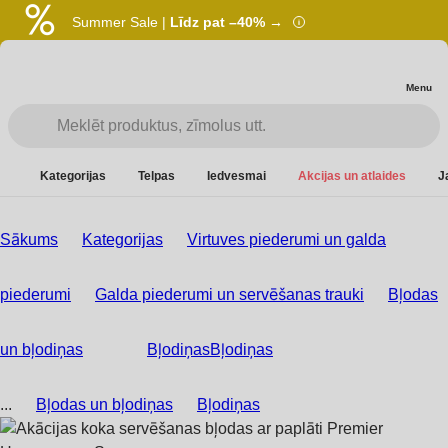
Summer Sale |
Līdz pat –40% →
Menu
Kategorijas
Telpas
Iedvesmai
Akcijas un atlaides
J
Sākums
Kategorijas
Virtuves piederumi un galda
piederumi
Galda piederumi un servēšanas trauki
Bļodas
un bļodiņas
Bļodiņas
Bļodiņas
...
Bļodas un bļodiņas
Bļodiņas