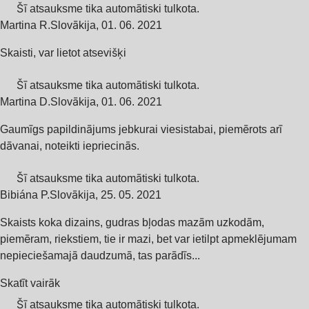
Šī atsauksme tika automātiski tulkota.
Martina R.
Slovākija
,
01. 06. 2021
Skaisti, var lietot atsevišķi
Šī atsauksme tika automātiski tulkota.
Martina D.
Slovākija
,
01. 06. 2021
Gaumīgs papildinājums jebkurai viesistabai, piemērots arī
dāvanai, noteikti iepriecinās.
Šī atsauksme tika automātiski tulkota.
Bibiána P.
Slovākija
,
25. 05. 2021
Skaists koka dizains, gudras bļodas mazām uzkodām,
piemēram, riekstiem, tie ir mazi, bet var ietilpt apmeklējumam
nepieciešamajā daudzumā, tas parādīs...
Skatīt vairāk
Šī atsauksme tika automātiski tulkota.