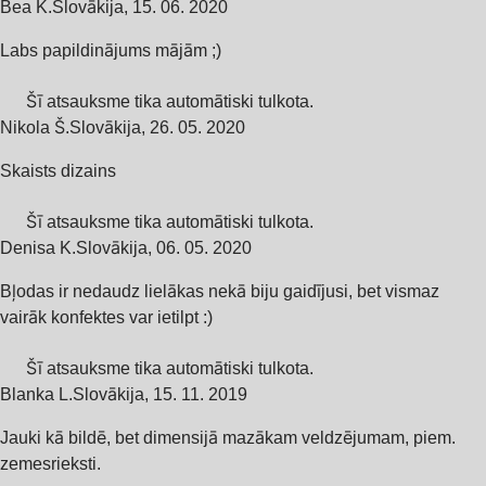
Bea K.
Slovākija
,
15. 06. 2020
Labs papildinājums mājām ;)
Šī atsauksme tika automātiski tulkota.
Nikola Š.
Slovākija
,
26. 05. 2020
Skaists dizains
Šī atsauksme tika automātiski tulkota.
Denisa K.
Slovākija
,
06. 05. 2020
Bļodas ir nedaudz lielākas nekā biju gaidījusi, bet vismaz
vairāk konfektes var ietilpt :)
Šī atsauksme tika automātiski tulkota.
Blanka L.
Slovākija
,
15. 11. 2019
Jauki kā bildē, bet dimensijā mazākam veldzējumam, piem.
zemesrieksti.