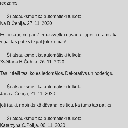
redzams,
Šī atsauksme tika automātiski tulkota.
Iva B.
Čehija
,
27. 11. 2020
Es to saņēmu par Ziemassvētku dāvanu, tāpēc cerams, ka
viņai tas patiks tikpat ļoti kā man!
Šī atsauksme tika automātiski tulkota.
Světlana H.
Čehija
,
26. 11. 2020
Tas ir tieši tas, ko es iedomājos. Dekoratīvs un noderīgs.
Šī atsauksme tika automātiski tulkota.
Jana J.
Čehija
,
21. 11. 2020
ļoti jauki, nopirkts kā dāvana, es ticu, ka jums tas patiks
Šī atsauksme tika automātiski tulkota.
Katarzyna C.
Polija
,
06. 11. 2020