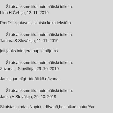
Šī atsauksme tika automātiski tulkota.
Lída H.
Čehija
,
12. 11. 2019
Precīzi izgatavots, skaista koka tekstūra
Šī atsauksme tika automātiski tulkota.
Tamara S.
Slovākija
,
11. 11. 2019
ļoti jauks interjera papildinājums
Šī atsauksme tika automātiski tulkota.
Zuzana L.
Slovākija
,
29. 10. 2019
Jauki, gaumīgi...ideāli kā dāvana.
Šī atsauksme tika automātiski tulkota.
Janka A.
Slovākija
,
29. 10. 2019
Skaistas bļodas.Nopirku dāvanā,bet laikam paturēšu.