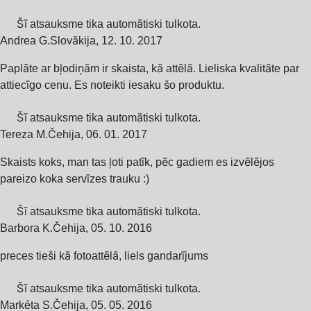
Šī atsauksme tika automātiski tulkota.
Andrea G.
Slovākija
,
12. 10. 2017
Paplāte ar bļodiņām ir skaista, kā attēlā. Lieliska kvalitāte par
attiecīgo cenu. Es noteikti iesaku šo produktu.
Šī atsauksme tika automātiski tulkota.
Tereza M.
Čehija
,
06. 01. 2017
Skaists koks, man tas ļoti patīk, pēc gadiem es izvēlējos
pareizo koka servīzes trauku :)
Šī atsauksme tika automātiski tulkota.
Barbora K.
Čehija
,
05. 10. 2016
preces tieši kā fotoattēlā, liels gandarījums
Šī atsauksme tika automātiski tulkota.
Markéta S.
Čehija
,
05. 05. 2016