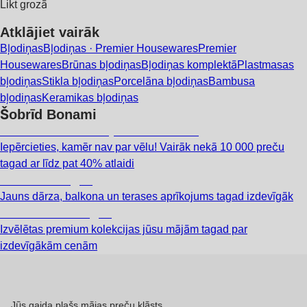
Likt grozā
Atklājiet vairāk
Bļodiņas
Bļodiņas · Premier Housewares
Premier
Housewares
Brūnas bļodiņas
Bļodiņas komplektā
Plastmasas
bļodiņas
Stikla bļodiņas
Porcelāna bļodiņas
Bambusa
bļodiņas
Keramikas bļodiņas
Šobrīd Bonami
Summer Sale: līdz pat 40% atlaide
Iepērcieties, kamēr nav par vēlu! Vairāk nekā 10 000 preču
tagad ar līdz pat 40% atlaidi
Dārzs izdevīgāk
Jauns dārza, balkona un terases aprīkojums tagad izdevīgāk
Premium izdevīgāk
Izvēlētas premium kolekcijas jūsu mājām tagad par
izdevīgākām cenām
Jūs gaida plašs mājas preču klāsts