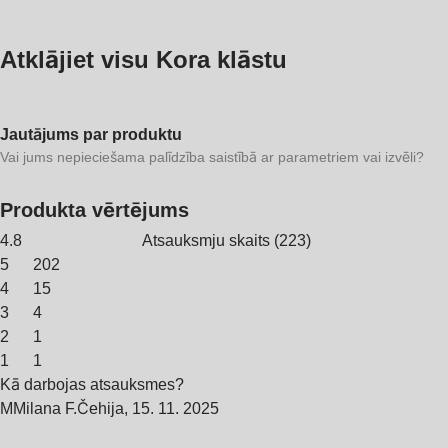
Atklājiet visu Kora klāstu
Jautājums par produktu
Vai jums nepieciešama palīdzība saistībā ar parametriem vai izvēli?
Produkta vērtējums
4.8
Atsauksmju skaits
(
223
)
5
202
4
15
3
4
2
1
1
1
Kā darbojas atsauksmes?
M
Milana F.
Čehija
,
15. 11. 2025