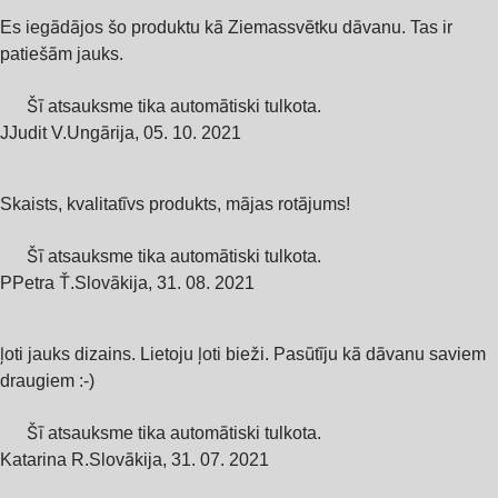
Es iegādājos šo produktu kā Ziemassvētku dāvanu. Tas ir
patiešām jauks.
Šī atsauksme tika automātiski tulkota.
J
Judit V.
Ungārija
,
05. 10. 2021
Skaists, kvalitatīvs produkts, mājas rotājums!
Šī atsauksme tika automātiski tulkota.
P
Petra Ť.
Slovākija
,
31. 08. 2021
ļoti jauks dizains. Lietoju ļoti bieži. Pasūtīju kā dāvanu saviem
draugiem :-)
Šī atsauksme tika automātiski tulkota.
Katarina R.
Slovākija
,
31. 07. 2021