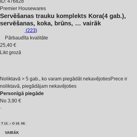
ID: 476828
Premier Housewares
Servēšanas trauku komplekts Kora
(4 gab.),
servēšanas, koka, brūns
, …
vairāk
(
223
)
Pārbaudīta kvalitāte
25,40 €
Likt grozā
Noliktavā > 5 gab., ko varam piegādāt nekavējoties
Prece ir
noliktavā, piegādājam nekavējoties
Personīgā piegāde
No 3,90 €
·
T 12. – O 18. 08.
VAIRĀK