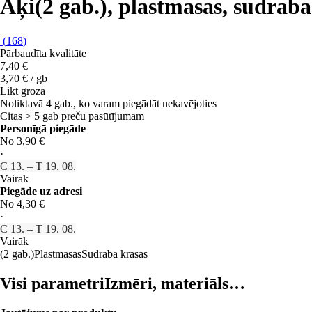
Āķi
(2 gab.), plastmasas, sudraba
(
168
)
Pārbaudīta kvalitāte
7,40 €
3,70 € / gb
Likt grozā
Noliktavā 4 gab., ko varam piegādāt nekavējoties
Citas > 5 gab preču pasūtījumam
Personīgā piegāde
No 3,90 €
·
C 13. – T 19. 08.
Vairāk
Piegāde uz adresi
No 4,30 €
·
C 13. – T 19. 08.
Vairāk
(2 gab.)
Plastmasas
Sudraba krāsas
Visi parametri
Izmēri, materiāls…