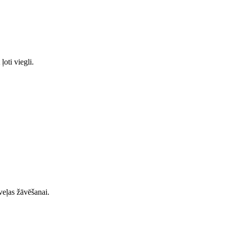
ļoti viegli.
 veļas žāvēšanai.