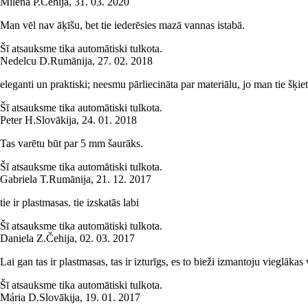
Milena P.
Čehija
,
31. 03. 2020
Man vēl nav āķīšu, bet tie iederēsies mazā vannas istabā.
Šī atsauksme tika automātiski tulkota.
Nedelcu D.
Rumānija
,
27. 02. 2018
eleganti un praktiski; neesmu pārliecināta par materiālu, jo man tie šķiet 
Šī atsauksme tika automātiski tulkota.
Peter H.
Slovākija
,
24. 01. 2018
Tas varētu būt par 5 mm šaurāks.
Šī atsauksme tika automātiski tulkota.
Gabriela T.
Rumānija
,
21. 12. 2017
tie ir plastmasas. tie izskatās labi
Šī atsauksme tika automātiski tulkota.
Daniela Z.
Čehija
,
02. 03. 2017
Lai gan tas ir plastmasas, tas ir izturīgs, es to bieži izmantoju vieglākas
Šī atsauksme tika automātiski tulkota.
Mária D.
Slovākija
,
19. 01. 2017