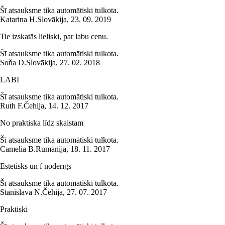
Šī atsauksme tika automātiski tulkota.
Katarina H.
Slovākija
,
23. 09. 2019
Tie izskatās lieliski, par labu cenu.
Šī atsauksme tika automātiski tulkota.
Soňa D.
Slovākija
,
27. 02. 2018
LABI
Šī atsauksme tika automātiski tulkota.
Ruth F.
Čehija
,
14. 12. 2017
No praktiska līdz skaistam
Šī atsauksme tika automātiski tulkota.
Camelia B.
Rumānija
,
18. 11. 2017
Estētisks un f noderīgs
Šī atsauksme tika automātiski tulkota.
Stanislava N.
Čehija
,
27. 07. 2017
Praktiski