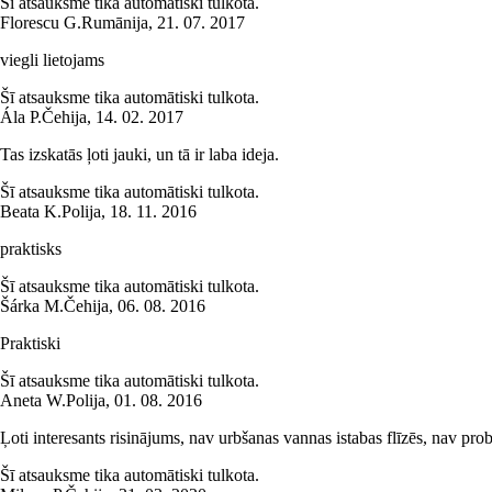
Šī atsauksme tika automātiski tulkota.
Florescu G.
Rumānija
,
21. 07. 2017
viegli lietojams
Šī atsauksme tika automātiski tulkota.
Ála P.
Čehija
,
14. 02. 2017
Tas izskatās ļoti jauki, un tā ir laba ideja.
Šī atsauksme tika automātiski tulkota.
Beata K.
Polija
,
18. 11. 2016
praktisks
Šī atsauksme tika automātiski tulkota.
Šárka M.
Čehija
,
06. 08. 2016
Praktiski
Šī atsauksme tika automātiski tulkota.
Aneta W.
Polija
,
01. 08. 2016
Ļoti interesants risinājums, nav urbšanas vannas istabas flīzēs, nav pr
Šī atsauksme tika automātiski tulkota.