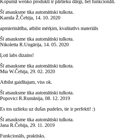
Kopumā wenko produkti ir pārlieku dārgi, bet funkcionāli.
Šī atsauksme tika automātiski tulkota.
Kamila Ž.
Čehija
,
14. 10. 2020
apmierinātība, atbilst mērķim, kvalitatīvs materiāls
Šī atsauksme tika automātiski tulkota.
Nikoletta R.
Ungārija
,
14. 05. 2020
Ļoti labs dizains!
Šī atsauksme tika automātiski tulkota.
Mia W.
Čehija
,
29. 02. 2020
Atbilst gaidītajam, viss ok.
Šī atsauksme tika automātiski tulkota.
Popovici R.
Rumānija
,
08. 12. 2019
Es tos uzlieku uz dušas pudeles, tie ir perfekti! :)
Šī atsauksme tika automātiski tulkota.
Jana R.
Čehija
,
29. 11. 2019
Funkcionāls, praktisks.