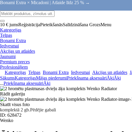
Bonami Extra × Micadoni |
Atlaide līdz 25 % →
10 € jums
Reģistrācija
Pieteikšanās
Salīdzināšana
Grozs
Menu
Kategorijas
Telpas
Bonami Extra
Iedvesmai
Akcijas un atlaides
Jaunumi
Premium preces
Profesionāļiem
Kategorijas
Telpas
Bonami Extra
Iedvesmai
Akcijas un atlaides
J
Sākums
Kategorijas
Mājas piederumi
Priekšnama aksesuāri
Āķi
Āķi
...
Priekšnama aksesuāri
Āķi
Rādīt galeriju
Skatīt visus foto
komplektā 2 gb.
Pēdējie gabali
ID: 628472
Wenko