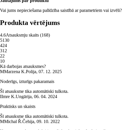
Jautājums par produktu
Vai jums nepieciešama palīdzība saistībā ar parametriem vai izvēli?
Produkta vērtējums
4.6
Atsauksmju skaits
(
168
)
5
130
4
24
3
12
2
2
1
0
Kā darbojas atsauksmes?
M
Marzena K.
Polija
,
07. 12. 2025
Noderīgs, izturīgs pakaramais
Šī atsauksme tika automātiski tulkota.
I
Imre K.
Ungārija
,
06. 04. 2024
Praktisks un skaists
Šī atsauksme tika automātiski tulkota.
M
Michal Ř.
Čehija
,
09. 10. 2022