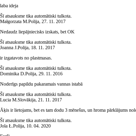
laba ideja
Šī atsauksme tika automātiski tulkota.
Małgorzata M.
Polija
,
27. 11. 2017
Nedaudz liepājniecisks izskats, bet OK
Šī atsauksme tika automātiski tulkota.
Joanna J.
Polija
,
18. 11. 2017
ir izgatavots no plastmasas.
Šī atsauksme tika automātiski tulkota.
Dominika D.
Polija
,
29. 11. 2016
Noderīgs papildu pakaramais vannas istabā
Šī atsauksme tika automātiski tulkota.
Lucia M.
Slovākija
,
21. 11. 2017
Āķis ir lietojams, bet es tam dodu 3 mēnešus, un hroma pārklājums nolo
Šī atsauksme tika automātiski tulkota.
Jola Ł.
Polija
,
10. 04. 2020