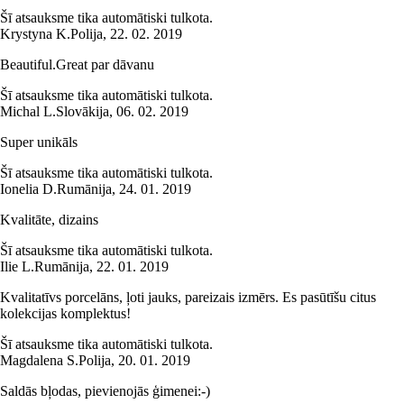
Šī atsauksme tika automātiski tulkota.
Krystyna K.
Polija
,
22. 02. 2019
Beautiful.Great par dāvanu
Šī atsauksme tika automātiski tulkota.
Michal L.
Slovākija
,
06. 02. 2019
Super unikāls
Šī atsauksme tika automātiski tulkota.
Ionelia D.
Rumānija
,
24. 01. 2019
Kvalitāte, dizains
Šī atsauksme tika automātiski tulkota.
Ilie L.
Rumānija
,
22. 01. 2019
Kvalitatīvs porcelāns, ļoti jauks, pareizais izmērs. Es pasūtīšu citus
kolekcijas komplektus!
Šī atsauksme tika automātiski tulkota.
Magdalena S.
Polija
,
20. 01. 2019
Saldās bļodas, pievienojās ģimenei:-)