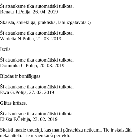
Šī atsauksme tika automātiski tulkota.
Renata T.
Polija
,
26. 04. 2019
Skaista, smieklīga, praktiska, labi izgatavota :)
Šī atsauksme tika automātiski tulkota.
Wioletta N.
Polija
,
21. 03. 2019
Izcila
Šī atsauksme tika automātiski tulkota.
Dominika C.
Polija
,
20. 03. 2019
Bļodas ir brīnišķīgas
Šī atsauksme tika automātiski tulkota.
Ewa G.
Polija
,
27. 02. 2019
Glītas krūzes.
Šī atsauksme tika automātiski tulkota.
Eliška F.
Čehija
,
23. 02. 2019
Skaisti mazie trauciņi, kas mani pārsteidza neticami. Tie ir skaistāki
nekā attēlā. Tie ir vienkārši perfekti.