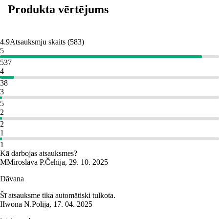
Produkta vērtējums
4.9
Atsauksmju skaits
(
583
)
5
537
4
38
3
5
2
2
1
1
Kā darbojas atsauksmes?
M
Miroslava P.
Čehija
,
29. 10. 2025
Dāvana
Šī atsauksme tika automātiski tulkota.
I
Iwona N.
Polija
,
17. 04. 2025