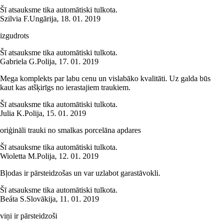
Šī atsauksme tika automātiski tulkota.
Szilvia F.
Ungārija
,
18. 01. 2019
izgudrots
Šī atsauksme tika automātiski tulkota.
Gabriela G.
Polija
,
17. 01. 2019
Mega komplekts par labu cenu un vislabāko kvalitāti. Uz galda būs
kaut kas atšķirīgs no ierastajiem traukiem.
Šī atsauksme tika automātiski tulkota.
Julia K.
Polija
,
15. 01. 2019
oriģināli trauki no smalkas porcelāna apdares
Šī atsauksme tika automātiski tulkota.
Wioletta M.
Polija
,
12. 01. 2019
Bļodas ir pārsteidzošas un var uzlabot garastāvokli.
Šī atsauksme tika automātiski tulkota.
Beáta S.
Slovākija
,
11. 01. 2019
viņi ir pārsteidzoši