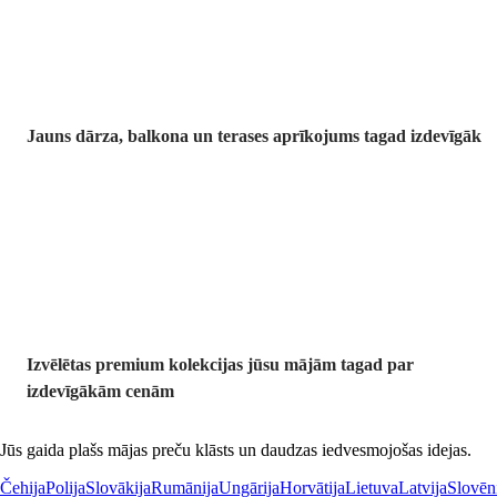
Jauns dārza, balkona un terases aprīkojums tagad izdevīgāk
Premium
izdevīgāk
Izvēlētas premium kolekcijas jūsu mājām tagad par
izdevīgākām cenām
Jūs gaida plašs mājas preču klāsts un daudzas iedvesmojošas idejas.
Čehija
Polija
Slovākija
Rumānija
Ungārija
Horvātija
Lietuva
Latvija
Slovēn