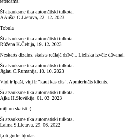
ieteicams!
Šī atsauksme tika automātiski tulkota.
A
Aušra O.
Lietuva
,
22. 12. 2023
Tobula
Šī atsauksme tika automātiski tulkota.
Růžena K.
Čehija
,
19. 12. 2023
Neskarts dizains, skaists reālajā dzīvē... Lieliska izvēle dāvanai.
Šī atsauksme tika automātiski tulkota.
Jiglau C.
Rumānija
,
10. 10. 2023
Viņi ir īpaši, viņi ir "kaut kas cits". Apmierināts klients.
Šī atsauksme tika automātiski tulkota.
Ajka H.
Slovākija
,
01. 03. 2023
mīļi un skaisti :)
Šī atsauksme tika automātiski tulkota.
Laima S.
Lietuva
,
29. 06. 2022
Ļoti gudrs bļodas