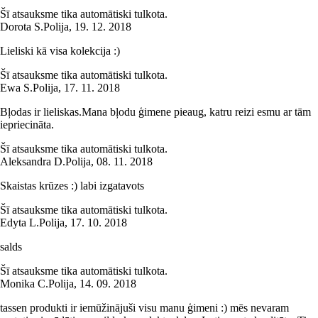
Šī atsauksme tika automātiski tulkota.
Dorota S.
Polija
,
19. 12. 2018
Lieliski kā visa kolekcija :)
Šī atsauksme tika automātiski tulkota.
Ewa S.
Polija
,
17. 11. 2018
Bļodas ir lieliskas.Mana bļodu ģimene pieaug, katru reizi esmu ar tām
iepriecināta.
Šī atsauksme tika automātiski tulkota.
Aleksandra D.
Polija
,
08. 11. 2018
Skaistas krūzes :) labi izgatavots
Šī atsauksme tika automātiski tulkota.
Edyta L.
Polija
,
17. 10. 2018
salds
Šī atsauksme tika automātiski tulkota.
Monika C.
Polija
,
14. 09. 2018
tassen produkti ir iemūžinājuši visu manu ģimeni :) mēs nevaram