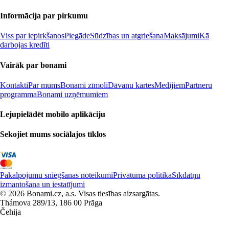
Informācija par pirkumu
Viss par iepirkšanos
Piegāde
Sūdzības un atgriešana
Maksājumi
Kā
darbojas kredīti
Vairāk par bonami
Kontakti
Par mums
Bonami zīmoli
Dāvanu kartes
Medijiem
Partneru
programma
Bonami uzņēmumiem
Lejupielādēt mobilo aplikāciju
Sekojiet mums sociālajos tīklos
Pakalpojumu sniegšanas noteikumi
Privātuma politika
Sīkdatņu
izmantošana un iestatījumi
© 2026 Bonami.cz, a.s. Visas tiesības aizsargātas.
Thámova 289/13, 186 00 Prāga
Čehija