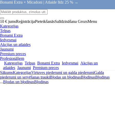
Bonami Extra × Micadoni |
Atlaide līdz 25 % →
10 € jums
Reģistrācija
Pieteikšanās
Salīdzināšana
Grozs
Menu
Kategorijas
Telpas
Bonami Extra
Iedvesmai
Akcijas un atlaides
Jaunumi
Premium preces
Profesionāļiem
Kategorijas
Telpas
Bonami Extra
Iedvesmai
Akcijas un
atlaides
Jaunumi
Premium preces
Sākums
Kategorijas
Virtuves piederumi un galda piederumi
Galda
piederumi un servēšanas trauki
Bļodas un bļodiņas
Bļodiņas
Bļodiņas
...
Bļodas un bļodiņas
Bļodiņas