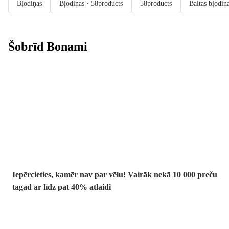
Bļodiņas
Bļodiņas · 58products
58products
Baltas bļodiņ
Šobrīd Bonami
Summer Sale:
līdz pat 40%
atlaide
Iepērcieties, kamēr nav par vēlu! Vairāk nekā 10 000 preču
tagad ar līdz pat 40% atlaidi
Dārzs izdevīgāk