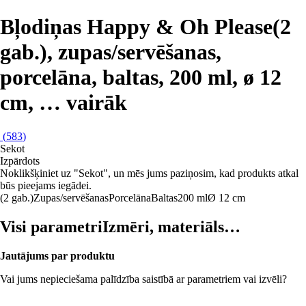
Bļodiņas Happy & Oh Please
(2
gab.), zupas/servēšanas,
porcelāna, baltas, 200 ml, ø 12
cm
, …
vairāk
(
583
)
Sekot
Izpārdots
Noklikšķiniet uz "Sekot", un mēs jums paziņosim, kad produkts atkal
būs pieejams iegādei.
(2 gab.)
Zupas/servēšanas
Porcelāna
Baltas
200 ml
Ø 12 cm
Visi parametri
Izmēri, materiāls…
Jautājums par produktu
Vai jums nepieciešama palīdzība saistībā ar parametriem vai izvēli?