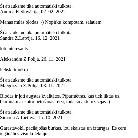
Šī atsauksme tika automātiski tulkota.
Andrea R.
Slovākija
,
02. 02. 2022
Manas mīļās bļodas :-) Nopirku kompotam, salātiem.
Šī atsauksme tika automātiski tulkota.
Sandra Z.
Latvija
,
16. 12. 2021
loti interesants
Aleksandra Z.
Polija
,
26. 11. 2021
lieliski trauki:)
Šī atsauksme tika automātiski tulkota.
Małgorzata Z.
Polija
,
03. 11. 2021
Bļodas ir ļoti augstas kvalitātes. Piparmētras, kas tiek liktas uz
bļodiņām ar katru lietošanas reizi, rada smaidu uz sejas :)
Šī atsauksme tika automātiski tulkota.
Simona A.
Lietuva
,
15. 10. 2021
Garastāvokli pacilājošas burkas, ļoti skaistas un izturīgas. Es ceru
iegādāties visu kolekciju.