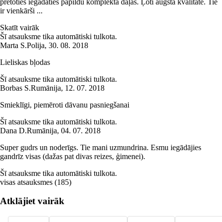
pretoties iegādāties papildu komplekta daļas. Ļoti augsta kvalitāte. Tie
ir vienkārši ...
Skatīt vairāk
Šī atsauksme tika automātiski tulkota.
Marta S.
Polija
,
30. 08. 2018
Lieliskas bļodas
Šī atsauksme tika automātiski tulkota.
Borbas S.
Rumānija
,
12. 07. 2018
Smieklīgi, piemēroti dāvanu pasniegšanai
Šī atsauksme tika automātiski tulkota.
Dana D.
Rumānija
,
04. 07. 2018
Super gudrs un noderīgs. Tie mani uzmundrina. Esmu iegādājies
gandrīz visas (dažas pat divas reizes, ģimenei).
Šī atsauksme tika automātiski tulkota.
visas atsauksmes
(
185
)
Atklājiet vairāk