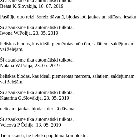
Šī atsauksme tika automātiski tulkota.
Beáta K.
Slovākija
,
16. 07. 2019
Pasūtīju otro reizi, šoreiz dāvanā, bļodas ļoti jaukas un stilīgas, iesaku
Šī atsauksme tika automātiski tulkota.
Iwona W.
Polija
,
23. 05. 2019
lieliskas bļodas, kas ideāli piemērotas mērcēm, salātiem, saldējumam
vai želejām.
Šī atsauksme tika automātiski tulkota.
Natalia W.
Polija
,
23. 05. 2019
lieliskas bļodas, kas ideāli piemērotas mērcēm, salātiem, saldējumam
vai želejām.
Šī atsauksme tika automātiski tulkota.
Katarina G.
Slovākija
,
23. 05. 2019
neticami jaukas bļodas, der kā dāvana
Šī atsauksme tika automātiski tulkota.
Velcová P.
Čehija
,
13. 05. 2019
Tie ir skaisti, tie lieliski papildina komplektu.