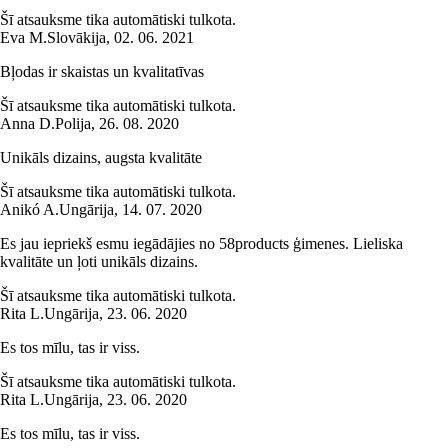
Šī atsauksme tika automātiski tulkota.
Eva M.
Slovākija
,
02. 06. 2021
Bļodas ir skaistas un kvalitatīvas
Šī atsauksme tika automātiski tulkota.
Anna D.
Polija
,
26. 08. 2020
Unikāls dizains, augsta kvalitāte
Šī atsauksme tika automātiski tulkota.
Anikó A.
Ungārija
,
14. 07. 2020
Es jau iepriekš esmu iegādājies no 58products ģimenes. Lieliska
kvalitāte un ļoti unikāls dizains.
Šī atsauksme tika automātiski tulkota.
Rita L.
Ungārija
,
23. 06. 2020
Es tos mīlu, tas ir viss.
Šī atsauksme tika automātiski tulkota.
Rita L.
Ungārija
,
23. 06. 2020
Es tos mīlu, tas ir viss.