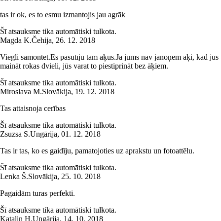
tas ir ok, es to esmu izmantojis jau agrāk
Šī atsauksme tika automātiski tulkota.
Magda K.
Čehija
,
26. 12. 2018
Viegli samontēt.Es pasūtīju tam āķus.Ja jums nav jānoņem āķi, kad jūs
maināt rokas dvieli, jūs varat to piestiprināt bez āķiem.
Šī atsauksme tika automātiski tulkota.
Miroslava M.
Slovākija
,
19. 12. 2018
Tas attaisnoja cerības
Šī atsauksme tika automātiski tulkota.
Zsuzsa S.
Ungārija
,
01. 12. 2018
Tas ir tas, ko es gaidīju, pamatojoties uz aprakstu un fotoattēlu.
Šī atsauksme tika automātiski tulkota.
Lenka Š.
Slovākija
,
25. 10. 2018
Pagaidām turas perfekti.
Šī atsauksme tika automātiski tulkota.
Katalin H.
Ungārija
,
14. 10. 2018