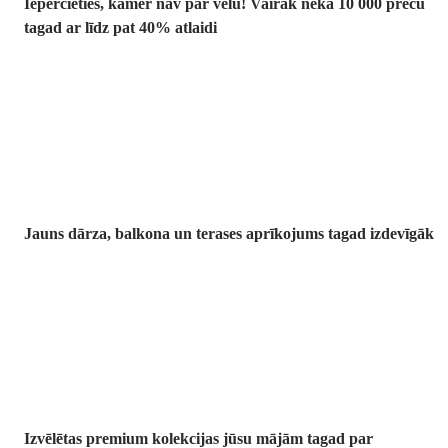
Iepērcieties, kamēr nav par vēlu! Vairāk nekā 10 000 preču
tagad ar līdz pat 40% atlaidi
Dārzs izdevīgāk
Jauns dārza, balkona un terases aprīkojums tagad izdevīgāk
Premium
izdevīgāk
Izvēlētas premium kolekcijas jūsu mājām tagad par