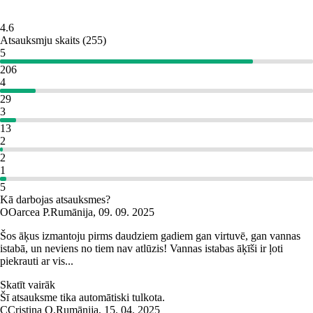
4.6
Atsauksmju skaits
(
255
)
5
206
4
29
3
13
2
2
1
5
Kā darbojas atsauksmes?
O
Oarcea P.
Rumānija
,
09. 09. 2025
Šos āķus izmantoju pirms daudziem gadiem gan virtuvē, gan vannas
istabā, un neviens no tiem nav atlūzis! Vannas istabas āķīši ir ļoti
piekrauti ar vis...
Skatīt vairāk
Šī atsauksme tika automātiski tulkota.
C
Cristina O.
Rumānija
,
15. 04. 2025