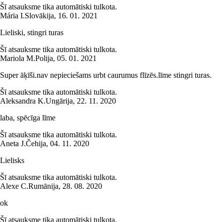
Šī atsauksme tika automātiski tulkota.
Mária I.
Slovākija
,
16. 01. 2021
Lieliski, stingri turas
Šī atsauksme tika automātiski tulkota.
Mariola M.
Polija
,
05. 01. 2021
Super āķīši.nav nepieciešams urbt caurumus flīzēs.līme stingri turas.
Šī atsauksme tika automātiski tulkota.
Aleksandra K.
Ungārija
,
22. 11. 2020
laba, spēcīga līme
Šī atsauksme tika automātiski tulkota.
Aneta J.
Čehija
,
04. 11. 2020
Lielisks
Šī atsauksme tika automātiski tulkota.
Alexe C.
Rumānija
,
28. 08. 2020
ok
Šī atsauksme tika automātiski tulkota.