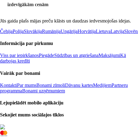
izdevīgākām cenām
Jūs gaida plašs mājas preču klāsts un daudzas iedvesmojošas idejas.
Čehija
Polija
Slovākija
Rumānija
Ungārija
Horvātija
Lietuva
Latvija
Slovēn
Informācija par pirkumu
Viss par iepirkšanos
Piegāde
Sūdzības un atgriešana
Maksājumi
Kā
darbojas kredīti
Vairāk par bonami
Kontakti
Par mums
Bonami zīmoli
Dāvanu kartes
Medijiem
Partneru
programma
Bonami uzņēmumiem
Lejupielādēt mobilo aplikāciju
Sekojiet mums sociālajos tīklos