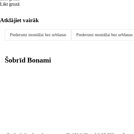
Likt grozā
Atklājiet vairāk
Piederumi montāžai bez urbšanas
Piederumi montāžai bez urbšanas 
Šobrīd Bonami
Summer Sale:
līdz pat 40%
atlaide