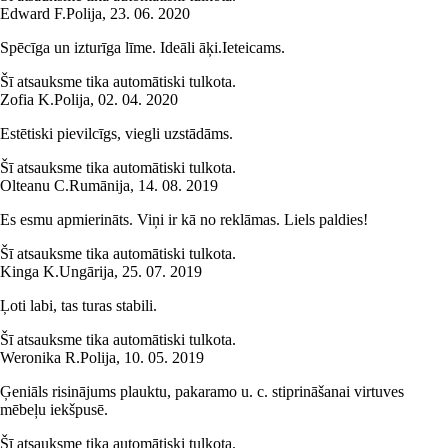
Edward F.
Polija
,
23. 06. 2020
Spēcīga un izturīga līme. Ideāli āķi.Ieteicams.
Šī atsauksme tika automātiski tulkota.
Zofia K.
Polija
,
02. 04. 2020
Estētiski pievilcīgs, viegli uzstādāms.
Šī atsauksme tika automātiski tulkota.
Olteanu C.
Rumānija
,
14. 08. 2019
Es esmu apmierināts. Viņi ir kā no reklāmas. Liels paldies!
Šī atsauksme tika automātiski tulkota.
Kinga K.
Ungārija
,
25. 07. 2019
Ļoti labi, tas turas stabili.
Šī atsauksme tika automātiski tulkota.
Weronika R.
Polija
,
10. 05. 2019
Ģeniāls risinājums plauktu, pakaramo u. c. stiprināšanai virtuves
mēbeļu iekšpusē.
Šī atsauksme tika automātiski tulkota.