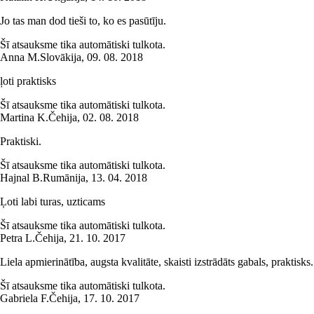
Jo tas man dod tieši to, ko es pasūtīju.
Šī atsauksme tika automātiski tulkota.
Anna M.
Slovākija
,
09. 08. 2018
ļoti praktisks
Šī atsauksme tika automātiski tulkota.
Martina K.
Čehija
,
02. 08. 2018
Praktiski.
Šī atsauksme tika automātiski tulkota.
Hajnal B.
Rumānija
,
13. 04. 2018
Ļoti labi turas, uzticams
Šī atsauksme tika automātiski tulkota.
Petra L.
Čehija
,
21. 10. 2017
Liela apmierinātība, augsta kvalitāte, skaisti izstrādāts gabals, praktisks.
Šī atsauksme tika automātiski tulkota.
Gabriela F.
Čehija
,
17. 10. 2017