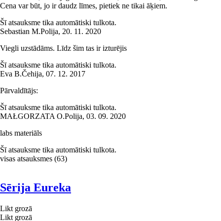
Cena var būt, jo ir daudz līmes, pietiek ne tikai āķiem.
Šī atsauksme tika automātiski tulkota.
Sebastian M.
Polija
,
20. 11. 2020
Viegli uzstādāms. Līdz šim tas ir izturējis
Šī atsauksme tika automātiski tulkota.
Eva B.
Čehija
,
07. 12. 2017
Pārvaldītājs:
Šī atsauksme tika automātiski tulkota.
MAŁGORZATA O.
Polija
,
03. 09. 2020
labs materiāls
Šī atsauksme tika automātiski tulkota.
visas atsauksmes
(
63
)
Sērija Eureka
Likt grozā
Likt grozā