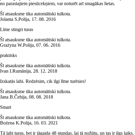
no parastajiem piesūcekņiem, var noturēt arī smagākas lietas.
Šī atsauksme tika automātiski tulkota.
Jolanta S.
Polija
,
17. 08. 2016
Līme stingri turas
Šī atsauksme tika automātiski tulkota.
Grażyna W.
Polija
,
07. 06. 2016
praktisks
Šī atsauksme tika automātiski tulkota.
Ivan I.
Rumānija
,
28. 12. 2018
Izskatās labi. Redzēsim, cik ilgi līme turēsies!
Šī atsauksme tika automātiski tulkota.
Jana B.
Čehija
,
08. 08. 2018
Smart
Šī atsauksme tika automātiski tulkota.
Bożena K.
Polija
,
16. 03. 2021
Tā labi turas, bet ir jāgaida 48 stundas, lai tā nožūtu, un tas ir ilgs laiks.