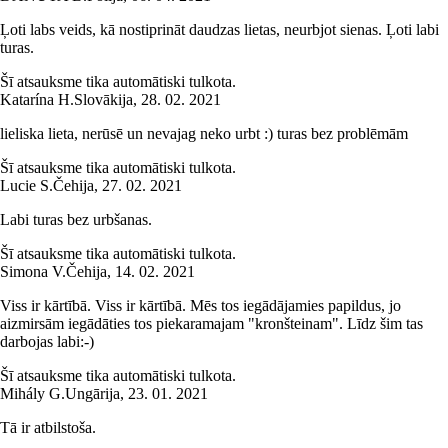
Ļoti labs veids, kā nostiprināt daudzas lietas, neurbjot sienas. Ļoti labi
turas.
Šī atsauksme tika automātiski tulkota.
Katarína H.
Slovākija
,
28. 02. 2021
lieliska lieta, nerūsē un nevajag neko urbt :) turas bez problēmām
Šī atsauksme tika automātiski tulkota.
Lucie S.
Čehija
,
27. 02. 2021
Labi turas bez urbšanas.
Šī atsauksme tika automātiski tulkota.
Simona V.
Čehija
,
14. 02. 2021
Viss ir kārtībā. Viss ir kārtībā. Mēs tos iegādājamies papildus, jo
aizmirsām iegādāties tos piekaramajam "kronšteinam". Līdz šim tas
darbojas labi:-)
Šī atsauksme tika automātiski tulkota.
Mihály G.
Ungārija
,
23. 01. 2021
Tā ir atbilstoša.