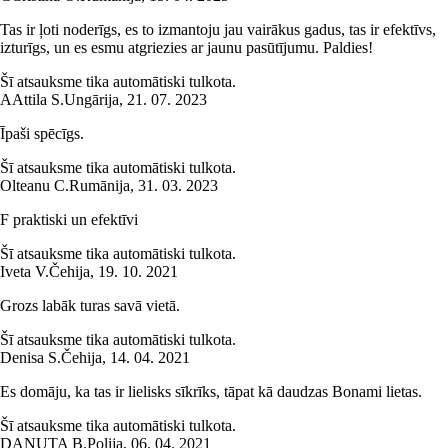
Tas ir ļoti noderīgs, es to izmantoju jau vairākus gadus, tas ir efektīvs,
izturīgs, un es esmu atgriezies ar jaunu pasūtījumu. Paldies!
Šī atsauksme tika automātiski tulkota.
A
Attila S.
Ungārija
,
21. 07. 2023
Īpaši spēcīgs.
Šī atsauksme tika automātiski tulkota.
Olteanu C.
Rumānija
,
31. 03. 2023
F praktiski un efektīvi
Šī atsauksme tika automātiski tulkota.
Iveta V.
Čehija
,
19. 10. 2021
Grozs labāk turas savā vietā.
Šī atsauksme tika automātiski tulkota.
Denisa S.
Čehija
,
14. 04. 2021
Es domāju, ka tas ir lielisks sīkrīks, tāpat kā daudzas Bonami lietas.
Šī atsauksme tika automātiski tulkota.
DANUTA B.
Polija
,
06. 04. 2021