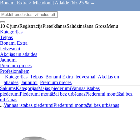
Bonami Extra × Micadoni |
Atlaide līdz 25 % →
10 € jums
Reģistrācija
Pieteikšanās
Salīdzināšana
Grozs
Menu
Kategorijas
Telpas
Bonami Extra
Iedvesmai
Akcijas un atlaides
Jaunumi
Premium preces
Profesionāļiem
Kategorijas
Telpas
Bonami Extra
Iedvesmai
Akcijas un
atlaides
Jaunumi
Premium preces
Sākums
Kategorijas
Mājas piederumi
Vannas istabas
piederumi
Piederumi montāžai bez urbšanas
Piederumi montāžai bez
urbšanas
...
Vannas istabas piederumi
Piederumi montāžai bez urbšanas