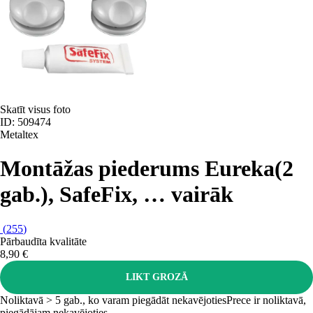
Skatīt visus foto
ID: 509474
Metaltex
Montāžas piederums Eureka
(2
gab.), SafeFix
, …
vairāk
(
255
)
Pārbaudīta kvalitāte
8,90 €
LIKT GROZĀ
Noliktavā > 5 gab., ko varam piegādāt nekavējoties
Prece ir noliktavā,
piegādājam nekavējoties