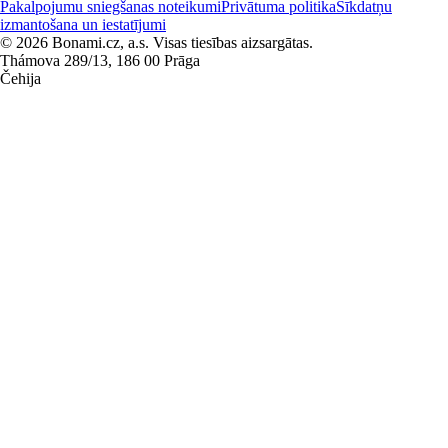
Pakalpojumu sniegšanas noteikumi
Privātuma politika
Sīkdatņu
izmantošana un iestatījumi
© 2026 Bonami.cz, a.s. Visas tiesības aizsargātas.
Thámova 289/13, 186 00 Prāga
Čehija