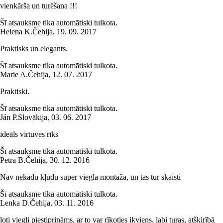
vienkārša un turēšana !!!
Šī atsauksme tika automātiski tulkota.
Helena K.
Čehija
,
19. 09. 2017
Praktisks un elegants.
Šī atsauksme tika automātiski tulkota.
Marie A.
Čehija
,
12. 07. 2017
Praktiski.
Šī atsauksme tika automātiski tulkota.
Ján P.
Slovākija
,
03. 06. 2017
ideāls virtuves rīks
Šī atsauksme tika automātiski tulkota.
Petra B.
Čehija
,
30. 12. 2016
Nav nekādu kļūdu super viegla montāža, un tas tur skaisti
Šī atsauksme tika automātiski tulkota.
Lenka D.
Čehija
,
03. 11. 2016
ļoti viegli piestiprināms, ar to var rīkoties ikviens, labi turas, atšķirībā