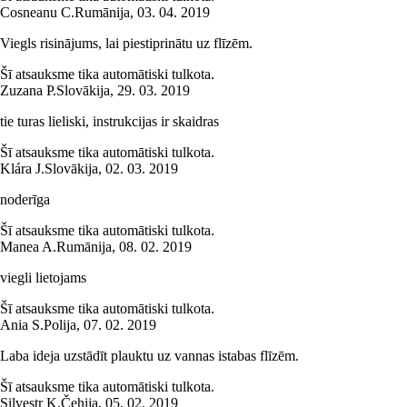
Cosneanu C.
Rumānija
,
03. 04. 2019
Viegls risinājums, lai piestiprinātu uz flīzēm.
Šī atsauksme tika automātiski tulkota.
Zuzana P.
Slovākija
,
29. 03. 2019
tie turas lieliski, instrukcijas ir skaidras
Šī atsauksme tika automātiski tulkota.
Klára J.
Slovākija
,
02. 03. 2019
noderīga
Šī atsauksme tika automātiski tulkota.
Manea A.
Rumānija
,
08. 02. 2019
viegli lietojams
Šī atsauksme tika automātiski tulkota.
Ania S.
Polija
,
07. 02. 2019
Laba ideja uzstādīt plauktu uz vannas istabas flīzēm.
Šī atsauksme tika automātiski tulkota.
Silvestr K.
Čehija
,
05. 02. 2019