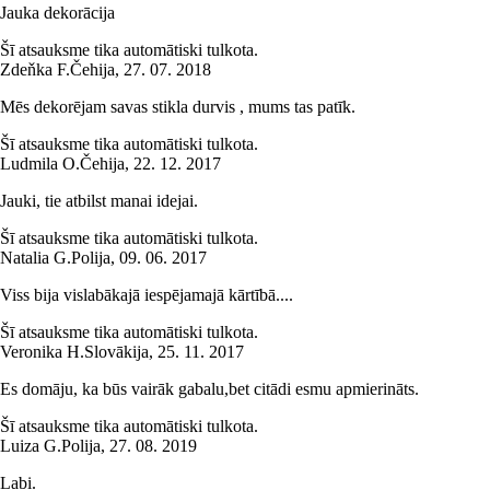
Jauka dekorācija
Šī atsauksme tika automātiski tulkota.
Zdeňka F.
Čehija
,
27. 07. 2018
Mēs dekorējam savas stikla durvis , mums tas patīk.
Šī atsauksme tika automātiski tulkota.
Ludmila O.
Čehija
,
22. 12. 2017
Jauki, tie atbilst manai idejai.
Šī atsauksme tika automātiski tulkota.
Natalia G.
Polija
,
09. 06. 2017
Viss bija vislabākajā iespējamajā kārtībā....
Šī atsauksme tika automātiski tulkota.
Veronika H.
Slovākija
,
25. 11. 2017
Es domāju, ka būs vairāk gabalu,bet citādi esmu apmierināts.
Šī atsauksme tika automātiski tulkota.
Luiza G.
Polija
,
27. 08. 2019
Labi.