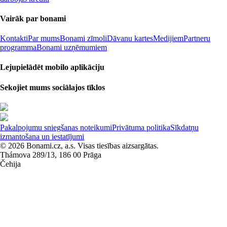
Vairāk par bonami
Kontakti
Par mums
Bonami zīmoli
Dāvanu kartes
Medijiem
Partneru
programma
Bonami uzņēmumiem
Lejupielādēt mobilo aplikāciju
Sekojiet mums sociālajos tīklos
Pakalpojumu sniegšanas noteikumi
Privātuma politika
Sīkdatņu
izmantošana un iestatījumi
© 2026 Bonami.cz, a.s. Visas tiesības aizsargātas.
Thámova 289/13, 186 00 Prāga
Čehija