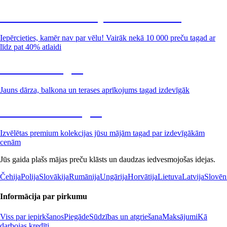
Summer Sale: līdz pat 40% atlaide
Iepērcieties, kamēr nav par vēlu! Vairāk nekā 10 000 preču tagad ar
līdz pat 40% atlaidi
Dārzs izdevīgāk
Jauns dārza, balkona un terases aprīkojums tagad izdevīgāk
Premium izdevīgāk
Izvēlētas premium kolekcijas jūsu mājām tagad par izdevīgākām
cenām
Jūs gaida plašs mājas preču klāsts un daudzas iedvesmojošas idejas.
Čehija
Polija
Slovākija
Rumānija
Ungārija
Horvātija
Lietuva
Latvija
Slovēn
Informācija par pirkumu
Viss par iepirkšanos
Piegāde
Sūdzības un atgriešana
Maksājumi
Kā
darbojas kredīti