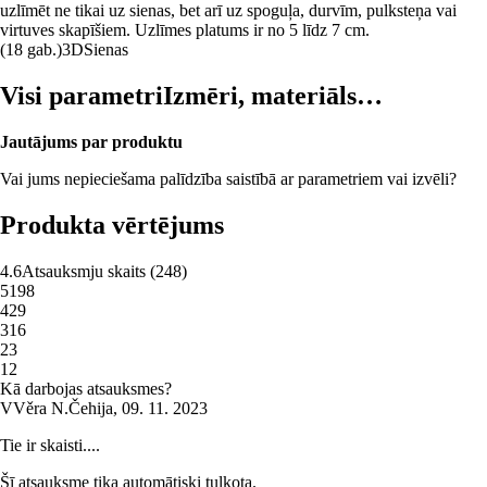
uzlīmēt ne tikai uz sienas, bet arī uz spoguļa, durvīm, pulksteņa vai
virtuves skapīšiem. Uzlīmes platums ir no 5 līdz 7 cm.
(18 gab.)
3D
Sienas
Visi parametri
Izmēri, materiāls…
Jautājums par produktu
Vai jums nepieciešama palīdzība saistībā ar parametriem vai izvēli?
Produkta vērtējums
4.6
Atsauksmju skaits
(
248
)
5
198
4
29
3
16
2
3
1
2
Kā darbojas atsauksmes?
V
Věra N.
Čehija
,
09. 11. 2023
Tie ir skaisti....
Šī atsauksme tika automātiski tulkota.