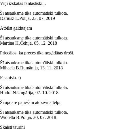
Viņi izskatās fantastiski...
Šī atsauksme tika automātiski tulkota.
Dariusz L.
Polija
,
23. 07. 2019
Atbilst gaidītajam
Šī atsauksme tika automātiski tulkota.
Martina H.
Čehija
,
05. 12. 2018
Priecājos, ka preces tika nogādātas droši.
Šī atsauksme tika automātiski tulkota.
Mihaela B.
Rumānija
,
13. 11. 2018
F skaista. :)
Šī atsauksme tika automātiski tulkota.
Hudra N.
Ungārija
,
07. 10. 2018
Šī apdare patiešām atdzīvina telpu
Šī atsauksme tika automātiski tulkota.
Wioletta B.
Polija
,
30. 07. 2018
Skaisti tauriņi