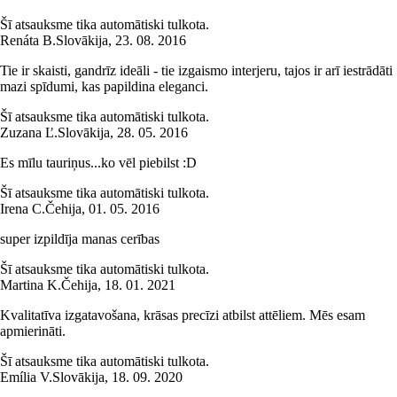
Šī atsauksme tika automātiski tulkota.
Renáta B.
Slovākija
,
23. 08. 2016
Tie ir skaisti, gandrīz ideāli - tie izgaismo interjeru, tajos ir arī iestrādāti
mazi spīdumi, kas papildina eleganci.
Šī atsauksme tika automātiski tulkota.
Zuzana Ľ.
Slovākija
,
28. 05. 2016
Es mīlu tauriņus...ko vēl piebilst :D
Šī atsauksme tika automātiski tulkota.
Irena C.
Čehija
,
01. 05. 2016
super izpildīja manas cerības
Šī atsauksme tika automātiski tulkota.
Martina K.
Čehija
,
18. 01. 2021
Kvalitatīva izgatavošana, krāsas precīzi atbilst attēliem. Mēs esam
apmierināti.
Šī atsauksme tika automātiski tulkota.
Emília V.
Slovākija
,
18. 09. 2020