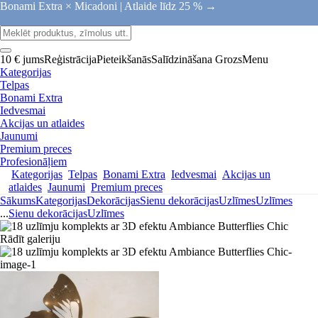
Bonami Extra × Micadoni |
Atlaide līdz 25 % →
10 € jums
Reģistrācija
Pieteikšanās
Salīdzināšana
Grozs
Menu
Kategorijas
Telpas
Bonami Extra
Iedvesmai
Akcijas un atlaides
Jaunumi
Premium preces
Profesionāļiem
Kategorijas
Telpas
Bonami Extra
Iedvesmai
Akcijas un
atlaides
Jaunumi
Premium preces
Sākums
Kategorijas
Dekorācijas
Sienu dekorācijas
Uzlīmes
Uzlīmes
...
Sienu dekorācijas
Uzlīmes
Rādīt galeriju