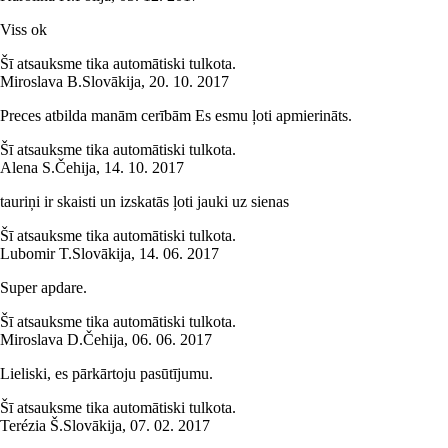
Viss ok
Šī atsauksme tika automātiski tulkota.
Miroslava B.
Slovākija
,
20. 10. 2017
Preces atbilda manām cerībām Es esmu ļoti apmierināts.
Šī atsauksme tika automātiski tulkota.
Alena S.
Čehija
,
14. 10. 2017
tauriņi ir skaisti un izskatās ļoti jauki uz sienas
Šī atsauksme tika automātiski tulkota.
Lubomir T.
Slovākija
,
14. 06. 2017
Super apdare.
Šī atsauksme tika automātiski tulkota.
Miroslava D.
Čehija
,
06. 06. 2017
Lieliski, es pārkārtoju pasūtījumu.
Šī atsauksme tika automātiski tulkota.
Terézia Š.
Slovākija
,
07. 02. 2017