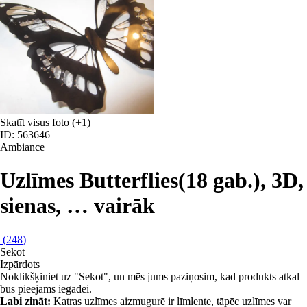
Skatīt visus foto
(+1)
ID: 563646
Ambiance
Uzlīmes Butterflies
(18 gab.), 3D,
sienas
, …
vairāk
(
248
)
Sekot
Izpārdots
Noklikšķiniet uz "Sekot", un mēs jums paziņosim, kad produkts atkal
būs pieejams iegādei.
Labi zināt:
Katras uzlīmes aizmugurē ir līmlente, tāpēc uzlīmes var