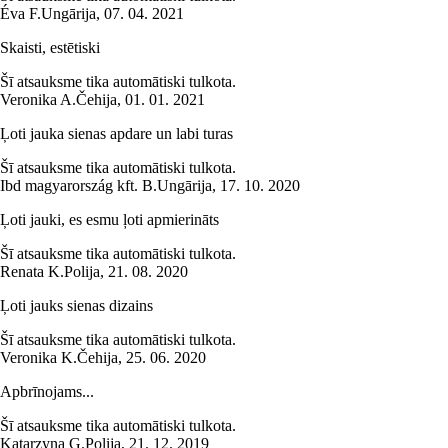
Éva F.
Ungārija
,
07. 04. 2021
Skaisti, estētiski
Šī atsauksme tika automātiski tulkota.
Veronika A.
Čehija
,
01. 01. 2021
Ļoti jauka sienas apdare un labi turas
Šī atsauksme tika automātiski tulkota.
Ibd magyarország kft. B.
Ungārija
,
17. 10. 2020
Ļoti jauki, es esmu ļoti apmierināts
Šī atsauksme tika automātiski tulkota.
Renata K.
Polija
,
21. 08. 2020
Ļoti jauks sienas dizains
Šī atsauksme tika automātiski tulkota.
Veronika K.
Čehija
,
25. 06. 2020
Apbrīnojams...
Šī atsauksme tika automātiski tulkota.
Katarzyna G.
Polija
,
21. 12. 2019