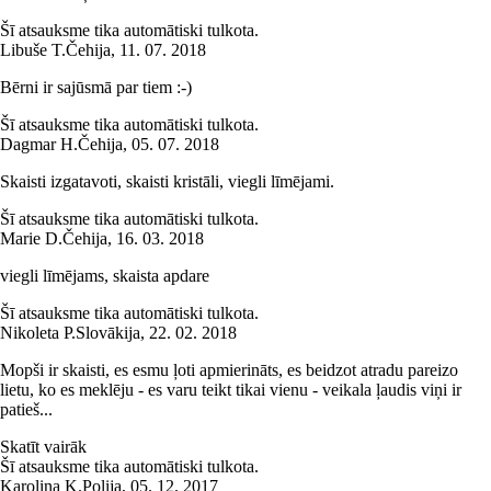
Šī atsauksme tika automātiski tulkota.
Libuše T.
Čehija
,
11. 07. 2018
Bērni ir sajūsmā par tiem :-)
Šī atsauksme tika automātiski tulkota.
Dagmar H.
Čehija
,
05. 07. 2018
Skaisti izgatavoti, skaisti kristāli, viegli līmējami.
Šī atsauksme tika automātiski tulkota.
Marie D.
Čehija
,
16. 03. 2018
viegli līmējams, skaista apdare
Šī atsauksme tika automātiski tulkota.
Nikoleta P.
Slovākija
,
22. 02. 2018
Mopši ir skaisti, es esmu ļoti apmierināts, es beidzot atradu pareizo
lietu, ko es meklēju - es varu teikt tikai vienu - veikala ļaudis viņi ir
patieš...
Skatīt vairāk
Šī atsauksme tika automātiski tulkota.
Karolina K.
Polija
,
05. 12. 2017