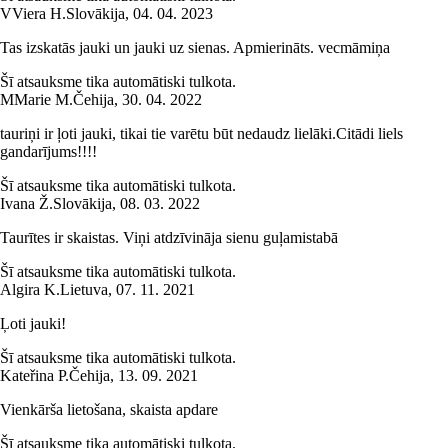
V
Viera H.
Slovākija
,
04. 04. 2023
Tas izskatās jauki un jauki uz sienas. Apmierināts. vecmāmiņa
Šī atsauksme tika automātiski tulkota.
M
Marie M.
Čehija
,
30. 04. 2022
tauriņi ir ļoti jauki, tikai tie varētu būt nedaudz lielāki.Citādi liels
gandarījums!!!!
Šī atsauksme tika automātiski tulkota.
Ivana Ž.
Slovākija
,
08. 03. 2022
Taurītes ir skaistas. Viņi atdzīvināja sienu guļamistabā
Šī atsauksme tika automātiski tulkota.
Algira K.
Lietuva
,
07. 11. 2021
Ļoti jauki!
Šī atsauksme tika automātiski tulkota.
Kateřina P.
Čehija
,
13. 09. 2021
Vienkārša lietošana, skaista apdare
Šī atsauksme tika automātiski tulkota.