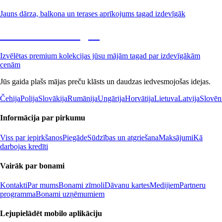
Jauns dārza, balkona un terases aprīkojums tagad izdevīgāk
Premium izdevīgāk
Izvēlētas premium kolekcijas jūsu mājām tagad par izdevīgākām
cenām
Jūs gaida plašs mājas preču klāsts un daudzas iedvesmojošas idejas.
Čehija
Polija
Slovākija
Rumānija
Ungārija
Horvātija
Lietuva
Latvija
Slovēn
Informācija par pirkumu
Viss par iepirkšanos
Piegāde
Sūdzības un atgriešana
Maksājumi
Kā
darbojas kredīti
Vairāk par bonami
Kontakti
Par mums
Bonami zīmoli
Dāvanu kartes
Medijiem
Partneru
programma
Bonami uzņēmumiem
Lejupielādēt mobilo aplikāciju