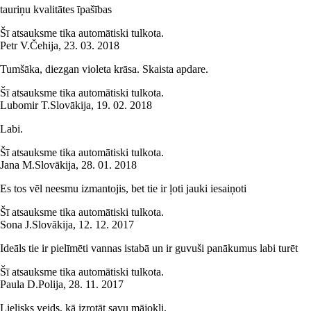
tauriņu kvalitātes īpašības
Šī atsauksme tika automātiski tulkota.
Petr V.
Čehija
,
23. 03. 2018
Tumšāka, diezgan violeta krāsa. Skaista apdare.
Šī atsauksme tika automātiski tulkota.
Lubomir T.
Slovākija
,
19. 02. 2018
Labi.
Šī atsauksme tika automātiski tulkota.
Jana M.
Slovākija
,
28. 01. 2018
Es tos vēl neesmu izmantojis, bet tie ir ļoti jauki iesaiņoti
Šī atsauksme tika automātiski tulkota.
Sona J.
Slovākija
,
12. 12. 2017
Ideāls tie ir pielīmēti vannas istabā un ir guvuši panākumus labi turēt
Šī atsauksme tika automātiski tulkota.
Paula D.
Polija
,
28. 11. 2017
Lielisks veids, kā izrotāt savu mājokli.