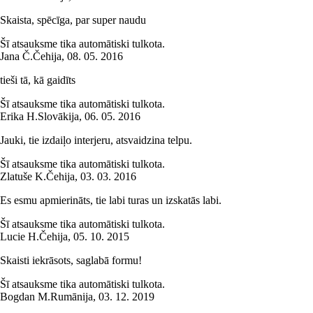
Skaista, spēcīga, par super naudu
Šī atsauksme tika automātiski tulkota.
Jana Č.
Čehija
,
08. 05. 2016
tieši tā, kā gaidīts
Šī atsauksme tika automātiski tulkota.
Erika H.
Slovākija
,
06. 05. 2016
Jauki, tie izdaiļo interjeru, atsvaidzina telpu.
Šī atsauksme tika automātiski tulkota.
Zlatuše K.
Čehija
,
03. 03. 2016
Es esmu apmierināts, tie labi turas un izskatās labi.
Šī atsauksme tika automātiski tulkota.
Lucie H.
Čehija
,
05. 10. 2015
Skaisti iekrāsots, saglabā formu!
Šī atsauksme tika automātiski tulkota.
Bogdan M.
Rumānija
,
03. 12. 2019