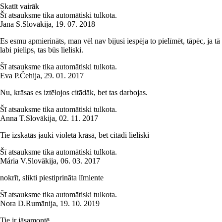
Skatīt vairāk
Šī atsauksme tika automātiski tulkota.
Jana S.
Slovākija
,
19. 07. 2018
Es esmu apmierināts, man vēl nav bijusi iespēja to pielīmēt, tāpēc, ja tā
labi pielips, tas būs lieliski.
Šī atsauksme tika automātiski tulkota.
Eva P.
Čehija
,
29. 01. 2017
Nu, krāsas es iztēlojos citādāk, bet tas darbojas.
Šī atsauksme tika automātiski tulkota.
Anna T.
Slovākija
,
02. 11. 2017
Tie izskatās jauki violetā krāsā, bet citādi lieliski
Šī atsauksme tika automātiski tulkota.
Mária V.
Slovākija
,
06. 03. 2017
nokrīt, slikti piestiprināta līmlente
Šī atsauksme tika automātiski tulkota.
Nora D.
Rumānija
,
19. 10. 2019
Tie ir jāsamontē.