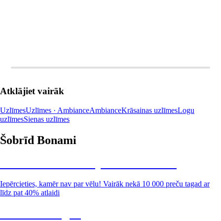
Atklājiet vairāk
Uzlīmes
Uzlīmes · Ambiance
Ambiance
Krāsainas uzlīmes
Logu
uzlīmes
Sienas uzlīmes
Šobrīd Bonami
Summer Sale: līdz pat 40% atlaide
Iepērcieties, kamēr nav par vēlu! Vairāk nekā 10 000 preču tagad ar
līdz pat 40% atlaidi
Dārzs izdevīgāk