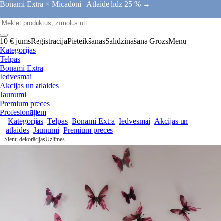
Bonami Extra × Micadoni |
Atlaide līdz 25 % →
10 € jums
Reģistrācija
Pieteikšanās
Salīdzināšana
Grozs
Menu
Kategorijas
Telpas
Bonami Extra
Iedvesmai
Akcijas un atlaides
Jaunumi
Premium preces
Profesionāļiem
Kategorijas
Telpas
Bonami Extra
Iedvesmai
Akcijas un
atlaides
Jaunumi
Premium preces
...
Sienu dekorācijas
Uzlīmes