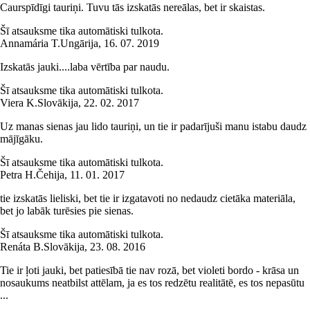
Caurspīdīgi tauriņi. Tuvu tās izskatās nereālas, bet ir skaistas.
Šī atsauksme tika automātiski tulkota.
Annamária T.
Ungārija
,
16. 07. 2019
Izskatās jauki....laba vērtība par naudu.
Šī atsauksme tika automātiski tulkota.
Viera K.
Slovākija
,
22. 02. 2017
Uz manas sienas jau lido tauriņi, un tie ir padarījuši manu istabu daudz
mājīgāku.
Šī atsauksme tika automātiski tulkota.
Petra H.
Čehija
,
11. 01. 2017
tie izskatās lieliski, bet tie ir izgatavoti no nedaudz cietāka materiāla,
bet jo labāk turēsies pie sienas.
Šī atsauksme tika automātiski tulkota.
Renáta B.
Slovākija
,
23. 08. 2016
Tie ir ļoti jauki, bet patiesībā tie nav rozā, bet violeti bordo - krāsa un
nosaukums neatbilst attēlam, ja es tos redzētu realitātē, es tos nepasūtu
...