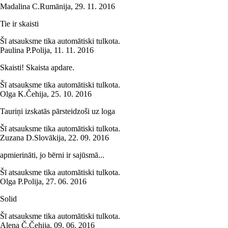
Madalina C.
Rumānija
,
29. 11. 2016
Tie ir skaisti
Šī atsauksme tika automātiski tulkota.
Paulina P.
Polija
,
11. 11. 2016
Skaisti! Skaista apdare.
Šī atsauksme tika automātiski tulkota.
Olga K.
Čehija
,
25. 10. 2016
Tauriņi izskatās pārsteidzoši uz loga
Šī atsauksme tika automātiski tulkota.
Zuzana D.
Slovākija
,
22. 09. 2016
apmierināti, jo bērni ir sajūsmā...
Šī atsauksme tika automātiski tulkota.
Olga P.
Polija
,
27. 06. 2016
Solid
Šī atsauksme tika automātiski tulkota.
Alena Č.
Čehija
,
09. 06. 2016