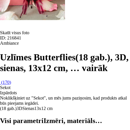
Skatīt visus foto
ID: 216841
Ambiance
Uzlīmes Butterflies
(18 gab.), 3D,
sienas, 13x12 cm
, …
vairāk
(
170
)
Sekot
Izpārdots
Noklikšķiniet uz "Sekot", un mēs jums paziņosim, kad produkts atkal
būs pieejams iegādei.
(18 gab.)
3D
Sienas
13x12 cm
Visi parametri
Izmēri, materiāls…