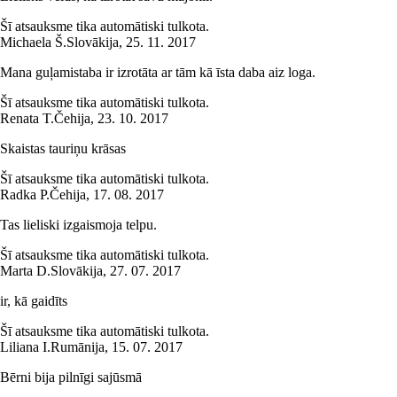
Šī atsauksme tika automātiski tulkota.
Michaela Š.
Slovākija
,
25. 11. 2017
Mana guļamistaba ir izrotāta ar tām kā īsta daba aiz loga.
Šī atsauksme tika automātiski tulkota.
Renata T.
Čehija
,
23. 10. 2017
Skaistas tauriņu krāsas
Šī atsauksme tika automātiski tulkota.
Radka P.
Čehija
,
17. 08. 2017
Tas lieliski izgaismoja telpu.
Šī atsauksme tika automātiski tulkota.
Marta D.
Slovākija
,
27. 07. 2017
ir, kā gaidīts
Šī atsauksme tika automātiski tulkota.
Liliana I.
Rumānija
,
15. 07. 2017
Bērni bija pilnīgi sajūsmā