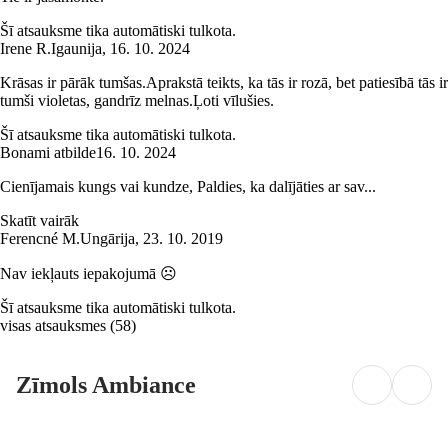
Šī atsauksme tika automātiski tulkota.
Irene R.
Igaunija
,
16. 10. 2024
Krāsas ir pārāk tumšas.Aprakstā teikts, ka tās ir rozā, bet patiesībā tās ir
tumši violetas, gandrīz melnas.Ļoti vīlušies.
Šī atsauksme tika automātiski tulkota.
Bonami atbilde
16. 10. 2024
Cienījamais kungs vai kundze, Paldies, ka dalījāties ar sav...
Skatīt vairāk
Ferencné M.
Ungārija
,
23. 10. 2019
Nav iekļauts iepakojumā ☹️
Šī atsauksme tika automātiski tulkota.
visas atsauksmes
(
58
)
Zīmols Ambiance