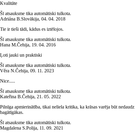
Kvalitāte
Šī atsauksme tika automātiski tulkota.
Adriána B.
Slovākija
,
04. 04. 2018
Tie ir tieši tādi, kādus es iztēlojos.
Šī atsauksme tika automātiski tulkota.
Hana M.
Čehija
,
19. 04. 2016
Ļoti jauki un praktiski
Šī atsauksme tika automātiski tulkota.
Věra N.
Čehija
,
09. 11. 2023
Nice.....
Šī atsauksme tika automātiski tulkota.
Kateřina B.
Čehija
,
21. 05. 2022
Pilnīga apmierinātība, tikai neliela kritika, ka krāsas varēja būt nedaudz
bagātīgākas.
Šī atsauksme tika automātiski tulkota.
Magdalena S.
Polija
,
11. 09. 2021