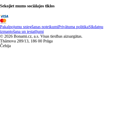
Sekojiet mums sociālajos tīklos
Pakalpojumu sniegšanas noteikumi
Privātuma politika
Sīkdatņu
izmantošana un iestatījumi
© 2026 Bonami.cz, a.s. Visas tiesības aizsargātas.
Thámova 289/13, 186 00 Prāga
Čehija