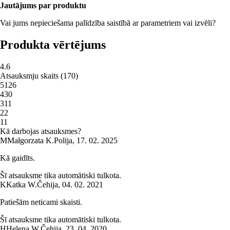
Jautājums par produktu
Vai jums nepieciešama palīdzība saistībā ar parametriem vai izvēli?
Produkta vērtējums
4.6
Atsauksmju skaits
(
170
)
5
126
4
30
3
11
2
2
1
1
Kā darbojas atsauksmes?
M
Małgorzata K.
Polija
,
17. 02. 2025
Kā gaidīts.
Šī atsauksme tika automātiski tulkota.
K
Katka W.
Čehija
,
04. 02. 2021
Patiešām neticami skaisti.
Šī atsauksme tika automātiski tulkota.
H
Helena W.
Čehija
,
23. 04. 2020