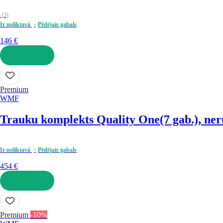
(
3
)
Ir noliktavā
Pēdējais gabals
146 €
LIKT GROZĀ
Premium
WMF
Trauku komplekts Quality One
(7 gab.), ne
Ir noliktavā
Pēdējais gabals
454 €
LIKT GROZĀ
Premium
-10%