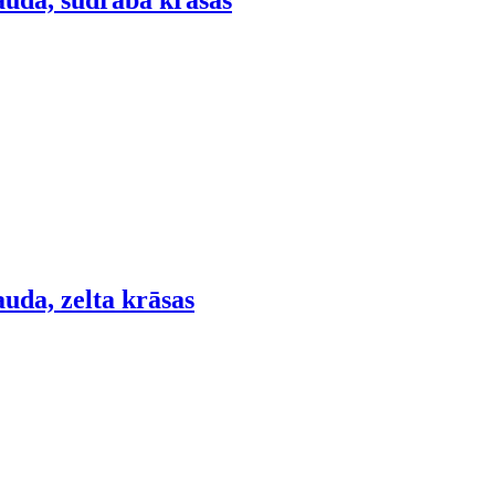
auda, sudraba krāsas
auda, zelta krāsas