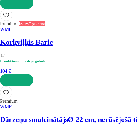
LIKT GROZĀ
Premium
Izdevīga cena
WMF
Korķviļķis Baric
(
1
)
Ir noliktavā
Pēdējie gabali
104 €
LIKT GROZĀ
Premium
WMF
Dārzeņu smalcinātājs
Ø 22 cm, nerūsējošā 