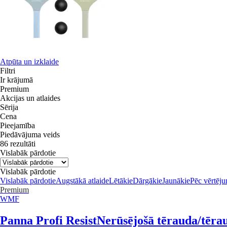
Atpūta un izklaide
Filtri
Ir krājumā
Premium
Akcijas un atlaides
Sērija
Cena
Pieejamība
Piedāvājuma veids
86 rezultāti
Vislabāk pārdotie
Vislabāk pārdotie
Vislabāk pārdotie
Augstākā atlaide
Lētākie
Dārgākie
Jaunākie
Pēc vērtēj
Premium
WMF
Panna Profi Resist
Nerūsējošā tērauda/tērau