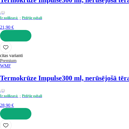
Termokrūze Impulse
300 ml, nerūsējošā tēr
(
1
)
Ir noliktavā
Pēdējie gabali
21,90 €
LIKT GROZĀ
citas varianti
Premium
WMF
Termokrūze Impulse
300 ml, nerūsējošā tēr
(
1
)
Ir noliktavā
Pēdējie gabali
28,90 €
LIKT GROZĀ