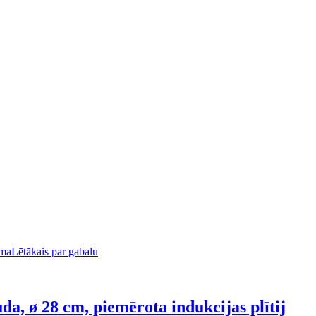
uma
Lētākais par gabalu
da, ø 28 cm, piemērota indukcijas plītij