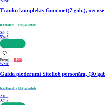
WMF
Trauku komplekts Gourmet
(7 gab.), nerūsē
Ir noliktavā
Pēdējais gabals
534 €
594 €
LIKT GROZĀ
Premium
-10%
WMF
Galda piederumi Sitello
6 personām, (30 gab
Ir noliktavā
Pēdējais gabals
291 €
324 €