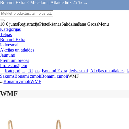
Bonami Extra × Micadoni |
Atlaide līdz 25 % →
10 € jums
Reģistrācija
Pieteikšanās
Salīdzināšana
Grozs
Menu
Kategorijas
Telpas
Bonami Extra
Iedvesmai
Akcijas un atlaides
Jaunumi
Premium preces
Profesionāļiem
Kategorijas
Telpas
Bonami Extra
Iedvesmai
Akcijas un atlaides
J
Sākums
Bonami zīmoli
Bonami zīmoli
WMF
...
Bonami zīmoli
WMF
WMF