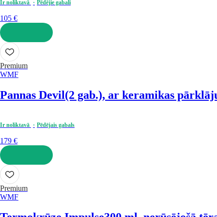
Ir noliktavā
Pēdējie gabali
105 €
LIKT GROZĀ
Premium
WMF
Pannas Devil
(2 gab.), ar keramikas pārklāj
Ir noliktavā
Pēdējais gabals
179 €
LIKT GROZĀ
Premium
WMF